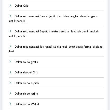
Daftar Qris
Daftar rekomendasi Sandal jepit pria distro langkah demi langkah
untuk pemula.
Daftar rekomendasi Sepatu sneakers sekolah langkah demi langkah
untuk pemula.
Daftar rekomendasi Tas ransel wanita kecil untuk acara formal di siang
hari
Daftar saldo gratis
Daftar sbobet Qris
Daftar sicbo rupiah
Daftar sicbo terjitu
Daftar sicbo Wallet