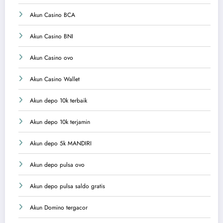
Akun Casino BCA
Akun Casino BNI
Akun Casino ovo
Akun Casino Wallet
Akun depo 10k terbaik
Akun depo 10k terjamin
Akun depo 5k MANDIRI
Akun depo pulsa ovo
Akun depo pulsa saldo gratis
Akun Domino tergacor