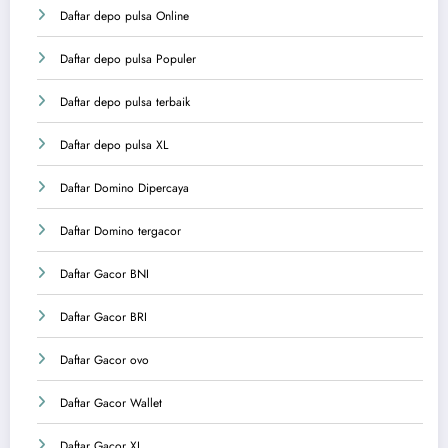
Daftar depo pulsa Online
Daftar depo pulsa Populer
Daftar depo pulsa terbaik
Daftar depo pulsa XL
Daftar Domino Dipercaya
Daftar Domino tergacor
Daftar Gacor BNI
Daftar Gacor BRI
Daftar Gacor ovo
Daftar Gacor Wallet
Daftar Gacor XL