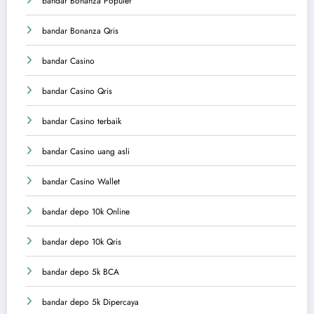
bandar Bonanza Populer
bandar Bonanza Qris
bandar Casino
bandar Casino Qris
bandar Casino terbaik
bandar Casino uang asli
bandar Casino Wallet
bandar depo 10k Online
bandar depo 10k Qris
bandar depo 5k BCA
bandar depo 5k Dipercaya