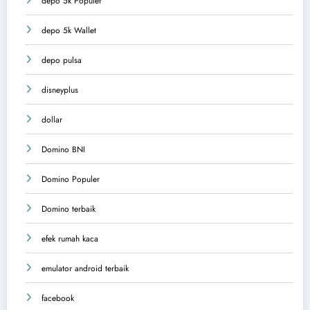
depo 5k Populer
depo 5k Wallet
depo pulsa
disneyplus
dollar
Domino BNI
Domino Populer
Domino terbaik
efek rumah kaca
emulator android terbaik
facebook