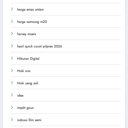
harga emas antam
harga samsung m20
harvey moeis
hasil quick count pilpres 2026
Hiburan Digital
Hoki ovo
Hoki uang asli
idea
impôt gouv
indoxxi film semi