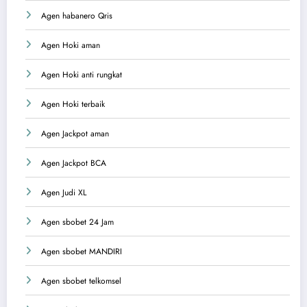
Agen habanero Qris
Agen Hoki aman
Agen Hoki anti rungkat
Agen Hoki terbaik
Agen Jackpot aman
Agen Jackpot BCA
Agen Judi XL
Agen sbobet 24 Jam
Agen sbobet MANDIRI
Agen sbobet telkomsel