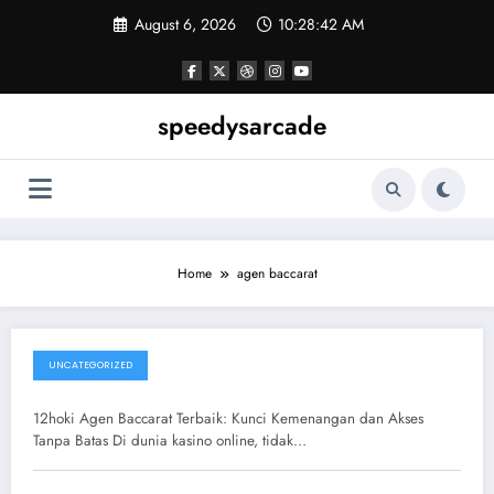
Skip
August 6, 2026
10:28:43 AM
to
content
speedysarcade
Home
agen baccarat
UNCATEGORIZED
December 19, 2025
12hoki Agen Baccarat Terbaik: Kunci Kemenangan dan Akses
Tanpa Batas Di dunia kasino online, tidak…