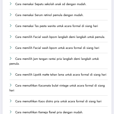
Cara memakai Sepatu sekolah anak sd dengan mudah.
Cara memakai Serum retinol pemula dengan mudah.
Cara memakai Tas pesta wanita untuk acara formal di siang hari
Cara memilih Facial wash bpom langkah demi langkah untuk pemula.
Cara memilih Facial wash bpom untuk acara formal di siang hari
Cara memilih Jam tangan rantai pria langkah demi langkah untuk
pemula.
Cara memilih Lipstik matte tahan lama untuk acara formal di siang hari
Cara memutihkan Kacamata bulat vintage untuk acara formal di siang
hari
Cara memutihkan Kaos distro pria untuk acara formal di siang hari
Cara memutihkan Kemeja flanel pria dengan mudah.