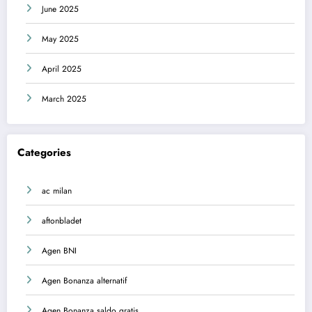
June 2025
May 2025
April 2025
March 2025
Categories
ac milan
aftonbladet
Agen BNI
Agen Bonanza alternatif
Agen Bonanza saldo gratis