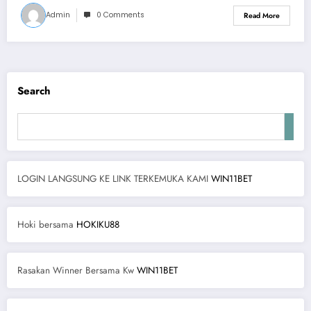
Admin
0 Comments
Read More
Search
LOGIN LANGSUNG KE LINK TERKEMUKA KAMI
WIN11BET
Hoki bersama
HOKIKU88
Rasakan Winner Bersama Kw
WIN11BET