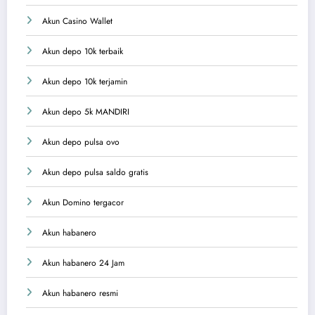
Akun Casino Wallet
Akun depo 10k terbaik
Akun depo 10k terjamin
Akun depo 5k MANDIRI
Akun depo pulsa ovo
Akun depo pulsa saldo gratis
Akun Domino tergacor
Akun habanero
Akun habanero 24 Jam
Akun habanero resmi