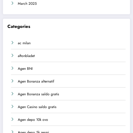
March 2025
Categories
ac milan
aftonbladet
Agen BNI
Agen Bonanza alternatif
Agen Bonanza saldo gratis
Agen Casino saldo gratis
Agen depo 10k ovo
Agen depo 5k resmi