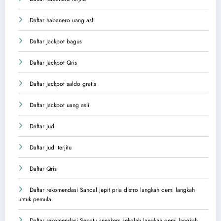
Daftar habanero uang asli
Daftar Jackpot bagus
Daftar Jackpot Qris
Daftar Jackpot saldo gratis
Daftar Jackpot uang asli
Daftar Judi
Daftar Judi terjitu
Daftar Qris
Daftar rekomendasi Sandal jepit pria distro langkah demi langkah
untuk pemula.
Daftar rekomendasi Sepatu sneakers sekolah langkah demi langkah