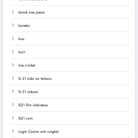
komik one piece
koneksi
kuis
kurir
live cricket
lk 21 indo xxi terbaru
lk 21 indoxxi
lk21 film indonesia
lk21.com
Login Casino anti rungkat