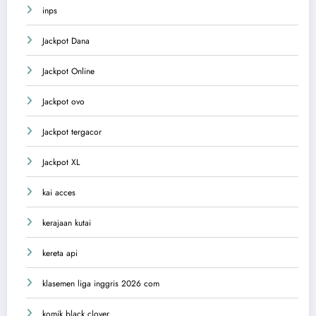
inps
Jackpot Dana
Jackpot Online
Jackpot ovo
Jackpot tergacor
Jackpot XL
kai acces
kerajaan kutai
kereta api
klasemen liga inggris 2026 com
komik black clover