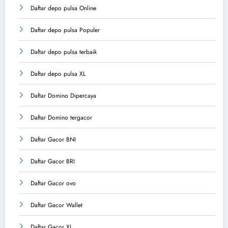
Daftar depo pulsa Online
Daftar depo pulsa Populer
Daftar depo pulsa terbaik
Daftar depo pulsa XL
Daftar Domino Dipercaya
Daftar Domino tergacor
Daftar Gacor BNI
Daftar Gacor BRI
Daftar Gacor ovo
Daftar Gacor Wallet
Daftar Gacor XL