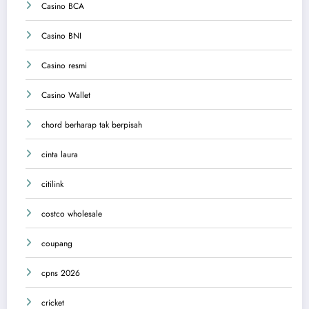
Casino BCA
Casino BNI
Casino resmi
Casino Wallet
chord berharap tak berpisah
cinta laura
citilink
costco wholesale
coupang
cpns 2026
cricket