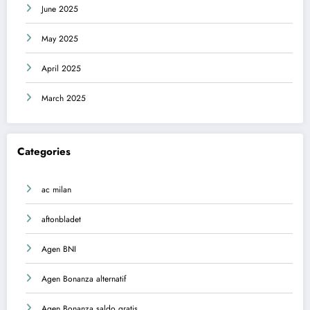
June 2025
May 2025
April 2025
March 2025
Categories
ac milan
aftonbladet
Agen BNI
Agen Bonanza alternatif
Agen Bonanza saldo gratis