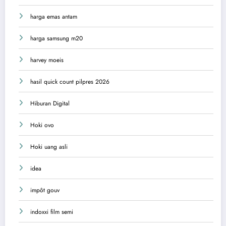
harga emas antam
harga samsung m20
harvey moeis
hasil quick count pilpres 2026
Hiburan Digital
Hoki ovo
Hoki uang asli
idea
impôt gouv
indoxxi film semi