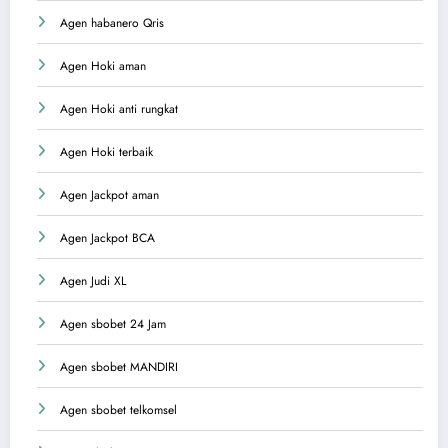
Agen habanero Qris
Agen Hoki aman
Agen Hoki anti rungkat
Agen Hoki terbaik
Agen Jackpot aman
Agen Jackpot BCA
Agen Judi XL
Agen sbobet 24 Jam
Agen sbobet MANDIRI
Agen sbobet telkomsel