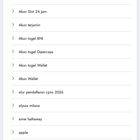
Akun Slot 24 Jam
Akun terjamin
Akun togel BNI
Akun togel Dipercaya
Akun togel Wallet
Akun Wallet
alur pendaftaran cpns 2026
alyssa milano
anne hathaway
apple