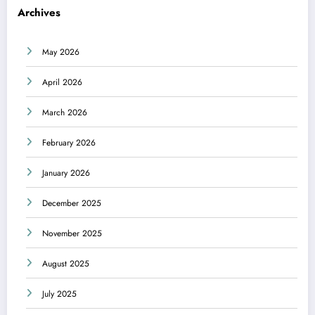
Archives
May 2026
April 2026
March 2026
February 2026
January 2026
December 2025
November 2025
August 2025
July 2025