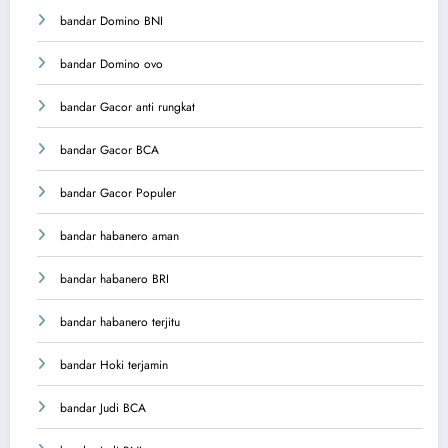
bandar Domino BNI
bandar Domino ovo
bandar Gacor anti rungkat
bandar Gacor BCA
bandar Gacor Populer
bandar habanero aman
bandar habanero BRI
bandar habanero terjitu
bandar Hoki terjamin
bandar Judi BCA