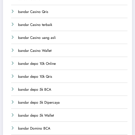
bandar Casino Qris
bandar Casino terbaik
bandar Casino uang asli
bandar Casino Wallet
bandar depo 10k Online
bandar depo 10k Qris
bandar depo 5k BCA
bandar depo 5k Dipercaya
bandar depo 5k Wallet
bandar Domino BCA