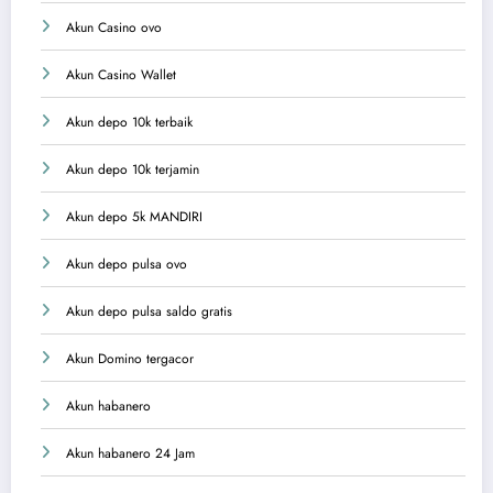
Akun Casino ovo
Akun Casino Wallet
Akun depo 10k terbaik
Akun depo 10k terjamin
Akun depo 5k MANDIRI
Akun depo pulsa ovo
Akun depo pulsa saldo gratis
Akun Domino tergacor
Akun habanero
Akun habanero 24 Jam