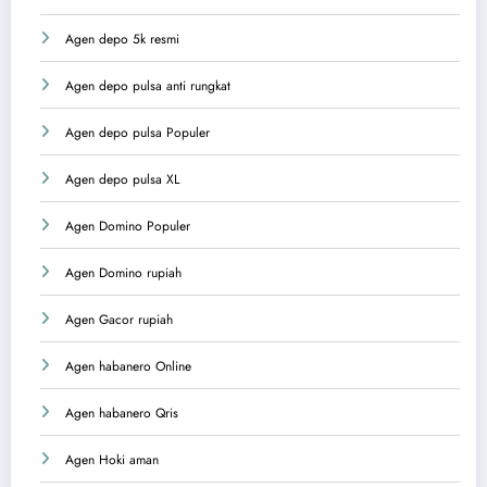
Agen depo 5k resmi
Agen depo pulsa anti rungkat
Agen depo pulsa Populer
Agen depo pulsa XL
Agen Domino Populer
Agen Domino rupiah
Agen Gacor rupiah
Agen habanero Online
Agen habanero Qris
Agen Hoki aman