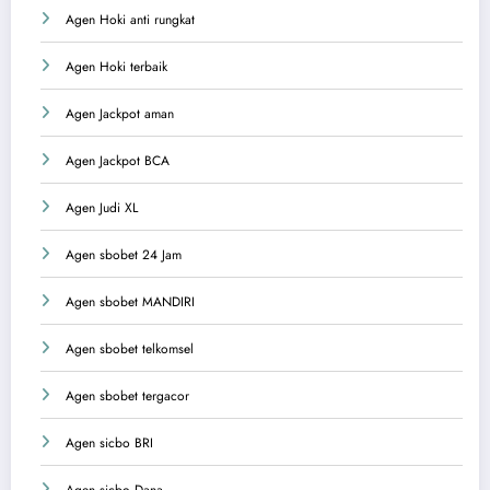
Agen Hoki anti rungkat
Agen Hoki terbaik
Agen Jackpot aman
Agen Jackpot BCA
Agen Judi XL
Agen sbobet 24 Jam
Agen sbobet MANDIRI
Agen sbobet telkomsel
Agen sbobet tergacor
Agen sicbo BRI