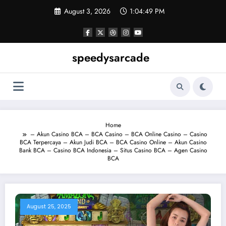
Skip
August 3, 2026
1:04:50 PM
to
content
speedysarcade
Home
– Akun Casino BCA – BCA Casino – BCA Online Casino – Casino
BCA Terpercaya – Akun Judi BCA – BCA Casino Online – Akun Casino
Bank BCA – Casino BCA Indonesia – Situs Casino BCA – Agen Casino
BCA
August 25, 2025