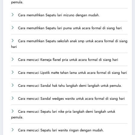
pemula.
Cara memutihkan Sepatu lari mizuno dengan mudah.
Cara memutihkan Sepatu lari puma untuk acara formal di siang hari
Cara memutihkan Sepatu sekolah anak smp untuk acara formal di siang
hari
Cara mencuci Kemeja flanel pria untuk acara formal di siang hari
Cara mencuci Lipstik matte tahan lama untuk acara formal di siang hari
Cara mencuci Sandal hak tahu langkah demi langkah untuk pemula.
Cara mencuci Sandal wedges wanita untuk acara formal di siang hari
Cara mencuci Sepatu lari nike pria langkah demi langkah untuk
pemula.
Cara mencuci Sepatu lari wanita ringan dengan mudah.