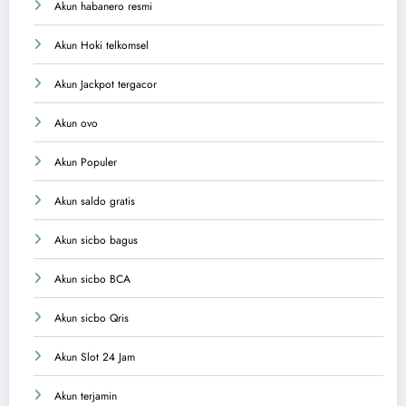
Akun habanero resmi
Akun Hoki telkomsel
Akun Jackpot tergacor
Akun ovo
Akun Populer
Akun saldo gratis
Akun sicbo bagus
Akun sicbo BCA
Akun sicbo Qris
Akun Slot 24 Jam
Akun terjamin