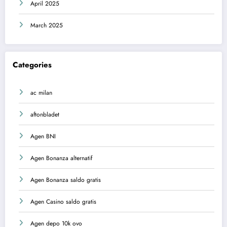
April 2025
March 2025
Categories
ac milan
aftonbladet
Agen BNI
Agen Bonanza alternatif
Agen Bonanza saldo gratis
Agen Casino saldo gratis
Agen depo 10k ovo