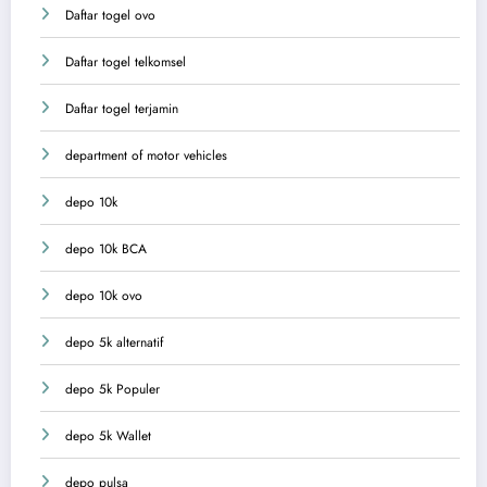
Daftar togel ovo
Daftar togel telkomsel
Daftar togel terjamin
department of motor vehicles
depo 10k
depo 10k BCA
depo 10k ovo
depo 5k alternatif
depo 5k Populer
depo 5k Wallet
depo pulsa