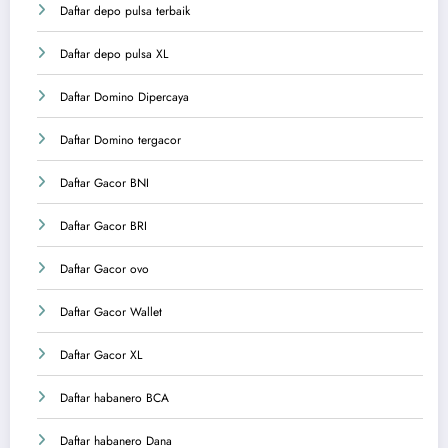
Daftar depo pulsa terbaik
Daftar depo pulsa XL
Daftar Domino Dipercaya
Daftar Domino tergacor
Daftar Gacor BNI
Daftar Gacor BRI
Daftar Gacor ovo
Daftar Gacor Wallet
Daftar Gacor XL
Daftar habanero BCA
Daftar habanero Dana