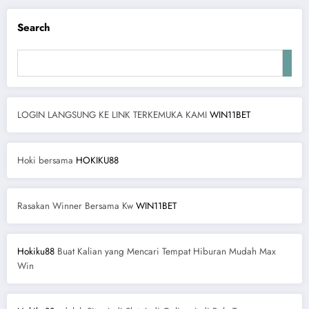
Search
LOGIN LANGSUNG KE LINK TERKEMUKA KAMI
WIN11BET
Hoki bersama
HOKIKU88
Rasakan Winner Bersama Kw
WIN11BET
Hokiku88
Buat Kalian yang Mencari Tempat Hiburan Mudah Max
Win