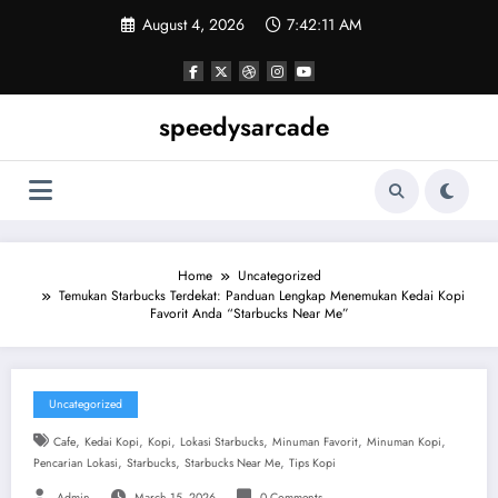
Skip
August 4, 2026
7:42:11 AM
to
content
speedysarcade
Home
Uncategorized
Temukan Starbucks Terdekat: Panduan Lengkap Menemukan Kedai Kopi
Favorit Anda “Starbucks Near Me”
Uncategorized
,
,
,
,
,
,
Cafe
Kedai Kopi
Kopi
Lokasi Starbucks
Minuman Favorit
Minuman Kopi
,
,
,
Pencarian Lokasi
Starbucks
Starbucks Near Me
Tips Kopi
Admin
March 15, 2026
0 Comments