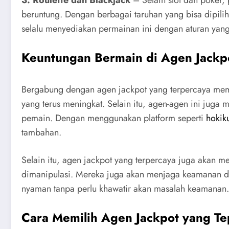
beruntung. Dengan berbagai taruhan yang bisa dipili
selalu menyediakan permainan ini dengan aturan yang 
Keuntungan Bermain di Agen Jackp
Bergabung dengan agen jackpot yang terpercaya mem
yang terus meningkat. Selain itu, agen-agen ini juga
pemain. Dengan menggunakan platform seperti
hokik
tambahan.
Selain itu, agen jackpot yang terpercaya juga akan 
dimanipulasi. Mereka juga akan menjaga keamanan da
nyaman tanpa perlu khawatir akan masalah keamanan.
Cara Memilih Agen Jackpot yang Te