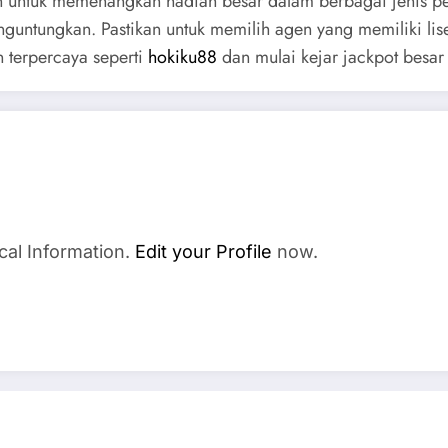
 untuk memenangkan hadiah besar dalam berbagai jenis p
untungkan. Pastikan untuk memilih agen yang memiliki lis
 terpercaya seperti
hokiku88
dan mulai kejar jackpot besar 
cal Information.
Edit your Profile
now.