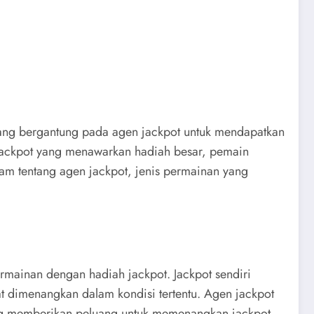
 yang bergantung pada agen jackpot untuk mendapatkan
jackpot yang menawarkan hadiah besar, pemain
lam tentang agen jackpot, jenis permainan yang
rmainan dengan hadiah jackpot. Jackpot sendiri
 dimenangkan dalam kondisi tertentu. Agen jackpot
ang memberikan peluang untuk memenangkan jackpot.