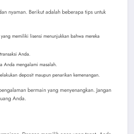
n nyaman. Berikut adalah beberapa tips untuk
en yang memiliki lisensi menunjukkan bahwa mereka
transaksi Anda.
ika Anda mengalami masalah.
lakukan deposit maupun penarikan kemenangan.
i pengalaman bermain yang menyenangkan. Jangan
luang Anda.