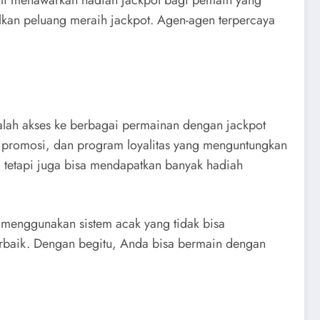
lkan peluang meraih jackpot. Agen-agen terpercaya
lah akses ke berbagai permainan dengan jackpot
n, promosi, dan program loyalitas yang menguntungkan
 tetapi juga bisa mendapatkan banyak hadiah
 menggunakan sistem acak yang tidak bisa
erbaik. Dengan begitu, Anda bisa bermain dengan