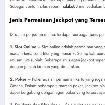
Sebagai contoh, situs seperti
hokiku88
menyediakan be
Jenis Permainan Jackpot yang Terse
Di dunia perjudian online, terdapat berbagai jenis 
1. Slot Online
– Slot online adalah permainan yang 
macam tema serta fitur yang menarik. Setiap kali p
ratusan juta rupiah. Beberapa situs agen jackpot seper
dengan jumlah taruhan yang dimainkan.
2. Poker
– Poker adalah permainan kartu yang juga 
Omaha. Dalam beberapa turnamen poker, jackpot bisa 
dapat bergabung dengan agen poker yang terpercaya
3. Roulette dan Blackjack
– Selain slot dan poker,