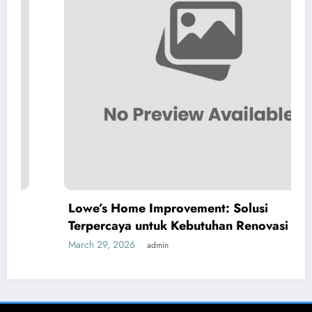
Lowe’s Home Improvement: Solusi
Terpercaya untuk Kebutuhan Renovasi dan
Perbaikan Rumah Anda
March 29, 2026
admin