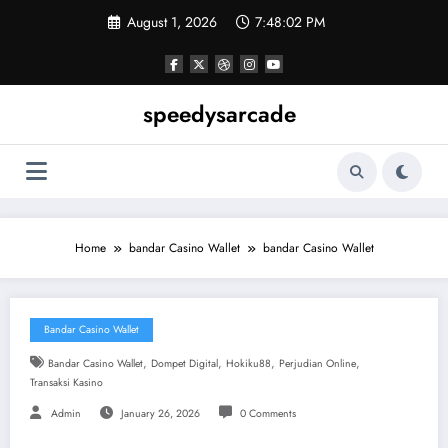
Skip
August 1, 2026
7:48:02 PM
to
content
speedysarcade
Home
bandar Casino Wallet
bandar Casino Wallet
Bandar Casino Wallet
,
,
,
,
Bandar Casino Wallet
Dompet Digital
Hokiku88
Perjudian Online
Transaksi Kasino
Admin
January 26, 2026
0 Comments