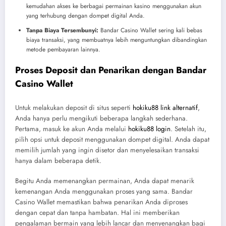
kemudahan akses ke berbagai permainan kasino menggunakan akun
yang terhubung dengan dompet digital Anda.
Tanpa Biaya Tersembunyi:
Bandar Casino Wallet sering kali bebas
biaya transaksi, yang membuatnya lebih menguntungkan dibandingkan
metode pembayaran lainnya.
Proses Deposit dan Penarikan dengan Bandar
Casino Wallet
Untuk melakukan deposit di situs seperti
hokiku88 link alternatif
,
Anda hanya perlu mengikuti beberapa langkah sederhana.
Pertama, masuk ke akun Anda melalui
hokiku88 login
. Setelah itu,
pilih opsi untuk deposit menggunakan dompet digital. Anda dapat
memilih jumlah yang ingin disetor dan menyelesaikan transaksi
hanya dalam beberapa detik.
Begitu Anda memenangkan permainan, Anda dapat menarik
kemenangan Anda menggunakan proses yang sama. Bandar
Casino Wallet memastikan bahwa penarikan Anda diproses
dengan cepat dan tanpa hambatan. Hal ini memberikan
pengalaman bermain yang lebih lancar dan menyenangkan bagi