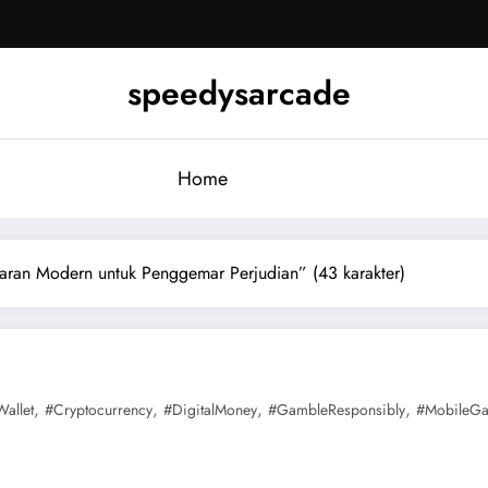
speedysarcade
Home
ran Modern untuk Penggemar Perjudian” (43 karakter)
,
,
,
,
allet
#Cryptocurrency
#DigitalMoney
#GambleResponsibly
#MobileG