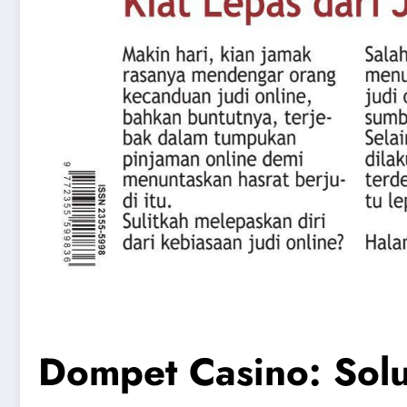
Dompet Casino: Sol