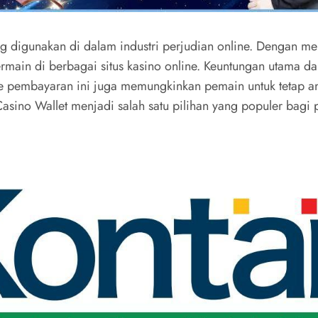
 digunakan di dalam industri perjudian online. Dengan m
rmain di berbagai situs kasino online. Keuntungan utama 
ode pembayaran ini juga memungkinkan pemain untuk tetap 
sino Wallet menjadi salah satu pilihan yang populer bagi 