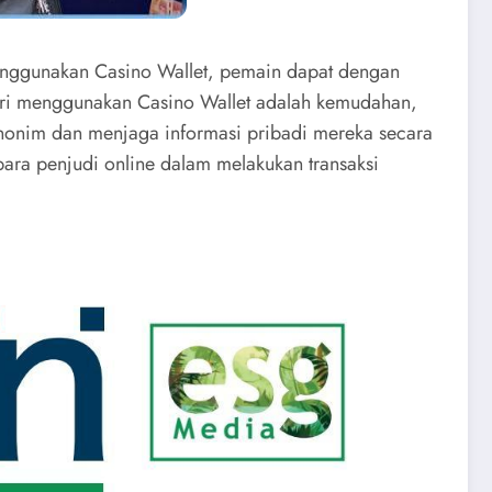
enggunakan Casino Wallet, pemain dapat dengan
dari menggunakan Casino Wallet adalah kemudahan,
anonim dan menjaga informasi pribadi mereka secara
para penjudi online dalam melakukan transaksi