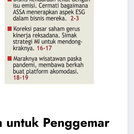
n untuk Penggemar