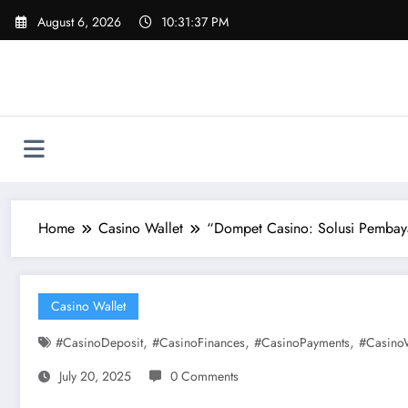
Skip
August 6, 2026
10:31:38 PM
to
content
Home
Casino Wallet
“Dompet Casino: Solusi Pembaya
Casino Wallet
,
,
,
#CasinoDeposit
#CasinoFinances
#CasinoPayments
#CasinoW
July 20, 2025
0 Comments