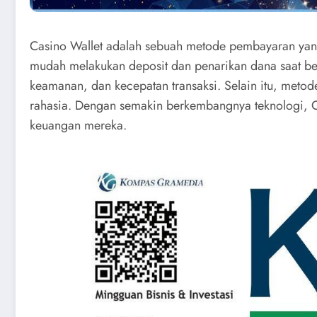
Casino Wallet adalah sebuah metode pembayaran yang
mudah melakukan deposit dan penarikan dana saat be
keamanan, dan kecepatan transaksi. Selain itu, met
rahasia. Dengan semakin berkembangnya teknologi, Ca
keuangan mereka.