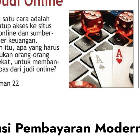
usi Pembayaran Moder