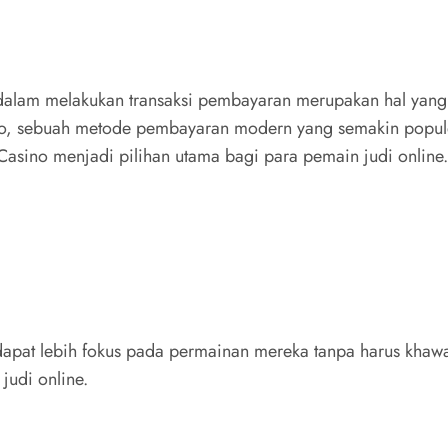
lam melakukan transaksi pembayaran merupakan hal yang san
no, sebuah metode pembayaran modern yang semakin popul
sino menjadi pilihan utama bagi para pemain judi online.
at lebih fokus pada permainan mereka tanpa harus khawat
udi online.