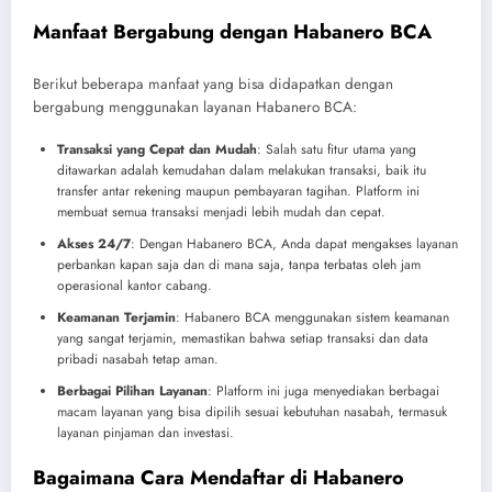
Manfaat Bergabung dengan Habanero BCA
Berikut beberapa manfaat yang bisa didapatkan dengan
bergabung menggunakan layanan Habanero BCA:
Transaksi yang Cepat dan Mudah
: Salah satu fitur utama yang
ditawarkan adalah kemudahan dalam melakukan transaksi, baik itu
transfer antar rekening maupun pembayaran tagihan. Platform ini
membuat semua transaksi menjadi lebih mudah dan cepat.
Akses 24/7
: Dengan Habanero BCA, Anda dapat mengakses layanan
perbankan kapan saja dan di mana saja, tanpa terbatas oleh jam
operasional kantor cabang.
Keamanan Terjamin
: Habanero BCA menggunakan sistem keamanan
yang sangat terjamin, memastikan bahwa setiap transaksi dan data
pribadi nasabah tetap aman.
Berbagai Pilihan Layanan
: Platform ini juga menyediakan berbagai
macam layanan yang bisa dipilih sesuai kebutuhan nasabah, termasuk
layanan pinjaman dan investasi.
Bagaimana Cara Mendaftar di Habanero