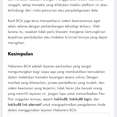
canggih, setiap transaksi yang dilakukan melalui platform ini akan
terlindungi dari risiko pencurian atau penyalahgunaan data.
Bank BCA juga terus memperbarui sistem keamanannya agar
selalu selaras dengan perkembangan teknologi terbaru. Oleh
karena itu, nasabah tidak perlu khawatir mengenai kemungkinan
terjadinya pembobolan atau tindakan kriminal lainnya yang dapat
merugikan.
Kesimpulan
Habanero BCA adalah layanan perbankan yang sangat
menguntungkan bagi siapa saja yang membutuhkan kemudahan
dalam melakukan transaksi keuangan secara online. Dengan
manfaat yang ditawarkan, proses pendaftaran yang mudah, dan
sistem keamanan yang terjamin, tidak heran jika banyak orang
yang memilih layanan ini. Jangan lupa untuk memanfaatkan fitur-
fitur unggulan lainnya, seperti
hokiku88
,
hokiku88 login
, dan
hokiku88 link alternatif
untuk mengoptimalkan pengalaman Anda
dalam menggunakan layanan Habanero BCA.