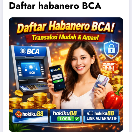
Daftar habanero BCA