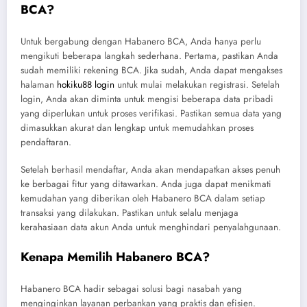
BCA?
Untuk bergabung dengan Habanero BCA, Anda hanya perlu
mengikuti beberapa langkah sederhana. Pertama, pastikan Anda
sudah memiliki rekening BCA. Jika sudah, Anda dapat mengakses
halaman
hokiku88 login
untuk mulai melakukan registrasi. Setelah
login, Anda akan diminta untuk mengisi beberapa data pribadi
yang diperlukan untuk proses verifikasi. Pastikan semua data yang
dimasukkan akurat dan lengkap untuk memudahkan proses
pendaftaran.
Setelah berhasil mendaftar, Anda akan mendapatkan akses penuh
ke berbagai fitur yang ditawarkan. Anda juga dapat menikmati
kemudahan yang diberikan oleh Habanero BCA dalam setiap
transaksi yang dilakukan. Pastikan untuk selalu menjaga
kerahasiaan data akun Anda untuk menghindari penyalahgunaan.
Kenapa Memilih Habanero BCA?
Habanero BCA hadir sebagai solusi bagi nasabah yang
menginginkan layanan perbankan yang praktis dan efisien.