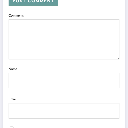
POST COMMENT
Comments
Name
Email