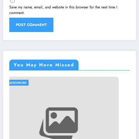
Save my name, email, and website in this browser for the next time I
comment.
You May Have Missed
UNCATEGORIZED