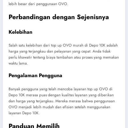
lebih besar dari penggunaan OVO.
Perbandingan dengan Sejenisnya
Kelebihan
Salah satu kelebihan dari top up OVO murah di Depo 10K adalah
harga yang terjangkau dan pelayanan yang cepat. Anda tidak
perlu khawatir tentang biaya tambahan atau proses yang memakan
waktu lama.
Pengalaman Pengguna
Banyak pengguna yang telah mencoba layanan top up OVO di
Depo 10K merasa puas dengan kualitas layanan yang diberikan
dan harga yang terjangkau. Mereka merasa bahwa penggunaan
OVO menjadi lebih mudah dan efisien setelah menggunakan
layanan Depo 10K.
Panduan Memilih