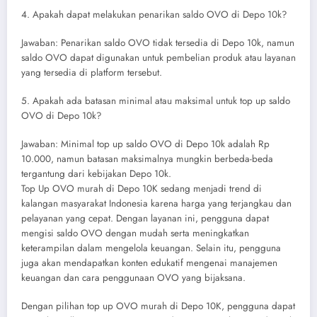
4. Apakah dapat melakukan penarikan saldo OVO di Depo 10k?
Jawaban: Penarikan saldo OVO tidak tersedia di Depo 10k, namun
saldo OVO dapat digunakan untuk pembelian produk atau layanan
yang tersedia di platform tersebut.
5. Apakah ada batasan minimal atau maksimal untuk top up saldo
OVO di Depo 10k?
Jawaban: Minimal top up saldo OVO di Depo 10k adalah Rp
10.000, namun batasan maksimalnya mungkin berbeda-beda
tergantung dari kebijakan Depo 10k.
Top Up OVO murah di Depo 10K sedang menjadi trend di
kalangan masyarakat Indonesia karena harga yang terjangkau dan
pelayanan yang cepat. Dengan layanan ini, pengguna dapat
mengisi saldo OVO dengan mudah serta meningkatkan
keterampilan dalam mengelola keuangan. Selain itu, pengguna
juga akan mendapatkan konten edukatif mengenai manajemen
keuangan dan cara penggunaan OVO yang bijaksana.
Dengan pilihan top up OVO murah di Depo 10K, pengguna dapat