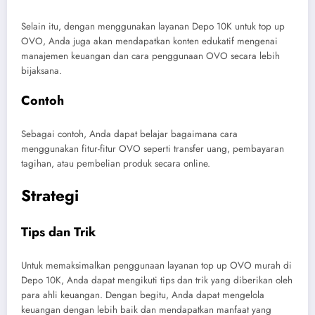
Selain itu, dengan menggunakan layanan Depo 10K untuk top up
OVO, Anda juga akan mendapatkan konten edukatif mengenai
manajemen keuangan dan cara penggunaan OVO secara lebih
bijaksana.
Contoh
Sebagai contoh, Anda dapat belajar bagaimana cara
menggunakan fitur-fitur OVO seperti transfer uang, pembayaran
tagihan, atau pembelian produk secara online.
Strategi
Tips dan Trik
Untuk memaksimalkan penggunaan layanan top up OVO murah di
Depo 10K, Anda dapat mengikuti tips dan trik yang diberikan oleh
para ahli keuangan. Dengan begitu, Anda dapat mengelola
keuangan dengan lebih baik dan mendapatkan manfaat yang