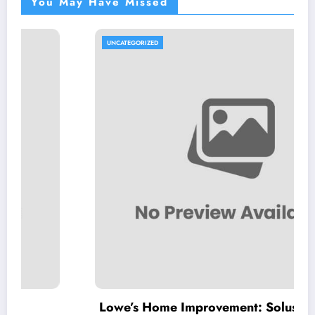
You May Have Missed
UNCATEGORIZED
Lowe’s Home Improvement: Solusi