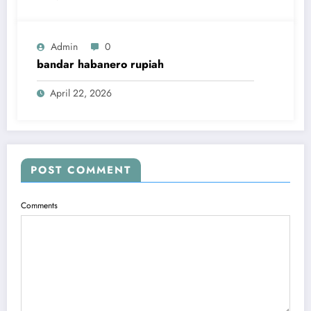
Admin
0
bandar habanero rupiah
April 22, 2026
POST COMMENT
Comments