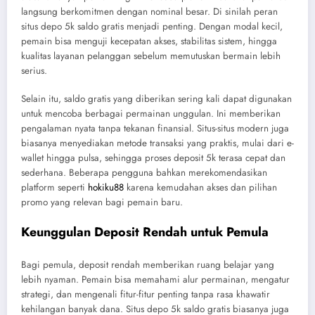
langsung berkomitmen dengan nominal besar. Di sinilah peran
situs depo 5k saldo gratis menjadi penting. Dengan modal kecil,
pemain bisa menguji kecepatan akses, stabilitas sistem, hingga
kualitas layanan pelanggan sebelum memutuskan bermain lebih
serius.
Selain itu, saldo gratis yang diberikan sering kali dapat digunakan
untuk mencoba berbagai permainan unggulan. Ini memberikan
pengalaman nyata tanpa tekanan finansial. Situs-situs modern juga
biasanya menyediakan metode transaksi yang praktis, mulai dari e-
wallet hingga pulsa, sehingga proses deposit 5k terasa cepat dan
sederhana. Beberapa pengguna bahkan merekomendasikan
platform seperti
hokiku88
karena kemudahan akses dan pilihan
promo yang relevan bagi pemain baru.
Keunggulan Deposit Rendah untuk Pemula
Bagi pemula, deposit rendah memberikan ruang belajar yang
lebih nyaman. Pemain bisa memahami alur permainan, mengatur
strategi, dan mengenali fitur-fitur penting tanpa rasa khawatir
kehilangan banyak dana. Situs depo 5k saldo gratis biasanya juga