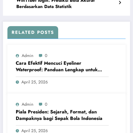
Win11bet login: Prediksi Bola Akurat
Berdasarkan Data Statistik
RELATED POSTS
Admin
0
Cara Efektif Mencuci Eyeliner
Waterproof: Panduan Lengkap untuk
Pemula
April 25, 2026
Admin
0
Piala Presiden: Sejarah, Format, dan
Dampaknya bagi Sepak Bola Indonesia
April 25, 2026