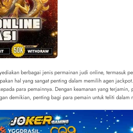
yediakan berbagai jenis permainan judi online, termasuk 
an hal yang sangat penting dalam memilih agen jackpot.
 kepada para pemainnya. Dengan keamanan yang terjamin, 
an demikian, penting bagi para pemain untuk teliti dalam