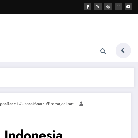
AgenResmi #LisensiAman #PromoJackpot
 Indonesia