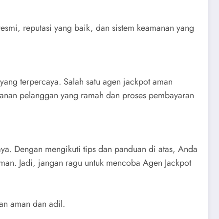
 resmi, reputasi yang baik, dan sistem keamanan yang
ang terpercaya. Salah satu agen jackpot aman
 layanan pelanggan yang ramah dan proses pembayaran
ya. Dengan mengikuti tips dan panduan di atas, Anda
an. Jadi, jangan ragu untuk mencoba Agen Jackpot
an aman dan adil.