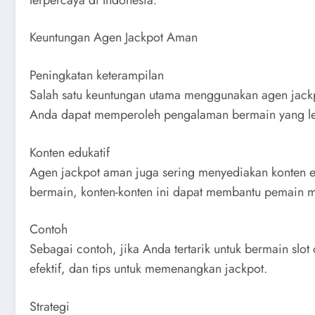
Keuntungan Agen Jackpot Aman
Peningkatan keterampilan
Salah satu keuntungan utama menggunakan agen jack
Anda dapat memperoleh pengalaman bermain yang l
Konten edukatif
Agen jackpot aman juga sering menyediakan konten e
bermain, konten-konten ini dapat membantu pemain m
Contoh
Sebagai contoh, jika Anda tertarik untuk bermain slo
efektif, dan tips untuk memenangkan jackpot.
Strategi