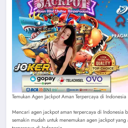
Temukan Agen Jackpot Aman Terpercaya di Indonesia
Mencari agen jackpot aman terpercaya di Indonesia 
semakin mudah untuk menemukan agen jackpot yang a
terpercaya di Indonesia.