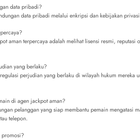
gan data pribadi?
ungan data pribadi melalui enkripsi dan kebijakan privasi 
rpercaya?
t aman terpercaya adalah melihat lisensi resmi, reputasi o
udian yang berlaku?
egulasi perjudian yang berlaku di wilayah hukum mereka 
rmain di agen jackpot aman?
ungan pelanggan yang siap membantu pemain mengatasi mas
tau telepon.
n promosi?