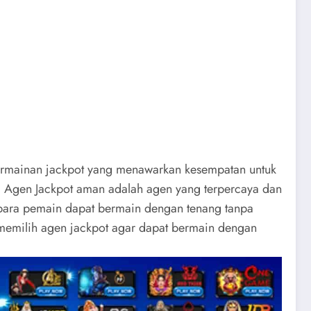
permainan jackpot yang menawarkan kesempatan untuk
 Agen Jackpot aman adalah agen yang terpercaya dan
para pemain dapat bermain dengan tenang tanpa
 memilih agen jackpot agar dapat bermain dengan