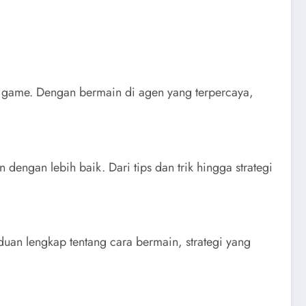
 game. Dengan bermain di agen yang terpercaya,
gan lebih baik. Dari tips dan trik hingga strategi
duan lengkap tentang cara bermain, strategi yang