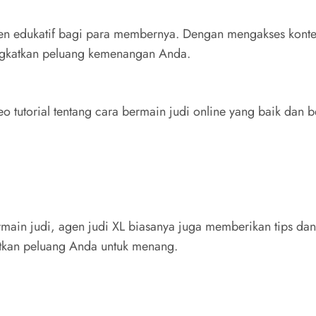
ten edukatif bagi para membernya. Dengan mengakses konte
ingkatkan peluang kemenangan Anda.
utorial tentang cara bermain judi online yang baik dan bena
n judi, agen judi XL biasanya juga memberikan tips dan 
katkan peluang Anda untuk menang.