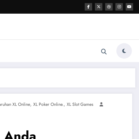
,
,
aruhan XL Online
XL Poker Online.
XL Slot Games
k Anda