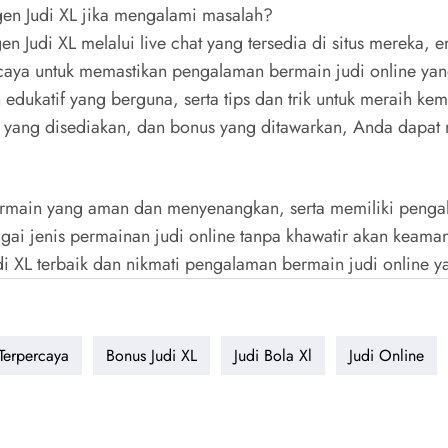
en Judi XL jika mengalami masalah?
udi XL melalui live chat yang tersedia di situs mereka, ema
ercaya untuk memastikan pengalaman bermain judi online y
 edukatif yang berguna, serta tips dan trik untuk meraih ke
nan yang disediakan, dan bonus yang ditawarkan, Anda dapa
bermain yang aman dan menyenangkan, serta memiliki peng
gai jenis permainan judi online tanpa khawatir akan keaman
 XL terbaik dan nikmati pengalaman bermain judi online 
Terpercaya
Bonus Judi XL
Judi Bola Xl
Judi Online