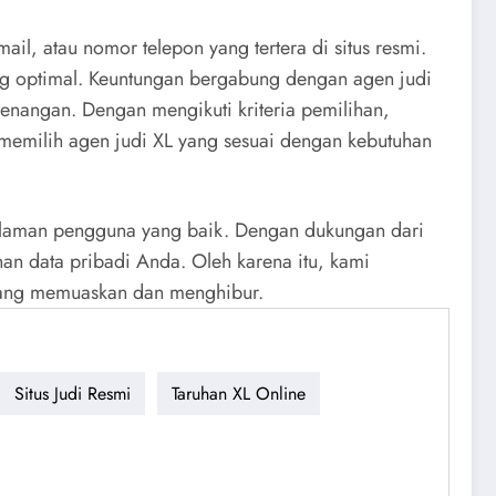
il, atau nomor telepon yang tertera di situs resmi.
ang optimal. Keuntungan bergabung dengan agen judi
menangan. Dengan mengikuti kriteria pemilihan,
t memilih agen judi XL yang sesuai dengan kebutuhan
alaman pengguna yang baik. Dengan dukungan dari
an data pribadi Anda. Oleh karena itu, kami
yang memuaskan dan menghibur.
Situs Judi Resmi
Taruhan XL Online