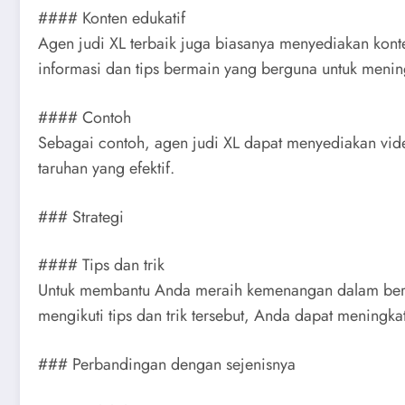
#### Konten edukatif
Agen judi XL terbaik juga biasanya menyediakan kon
informasi dan tips bermain yang berguna untuk men
#### Contoh
Sebagai contoh, agen judi XL dapat menyediakan video t
taruhan yang efektif.
### Strategi
#### Tips dan trik
Untuk membantu Anda meraih kemenangan dalam bermai
mengikuti tips dan trik tersebut, Anda dapat mening
### Perbandingan dengan sejenisnya