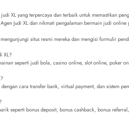
judi XL yang terpercaya dan terbaik untuk memastikan peng
Agen Judi XL dan nikmati pengalaman bermain judi online
mengunjungi situs resmi mereka dan mengisi formulir penda
di XL?
nan seperti judi bola, casino online, slot online, poker onl
L?
dengan cara transfer bank, virtual payment, dan sistem pem
?
ik seperti bonus deposit, bonus cashback, bonus referral