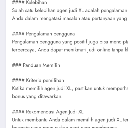
#### Kelebihan
Salah satu kelebihan agen judi XL adalah pengalaman
Anda dalam mengatasi masalah atau pertanyaan yang 
#### Pengalaman pengguna
Pengalaman pengguna yang positif juga bisa mencip
terpercaya, Anda dapat menikmati judi online tanpa 
### Panduan Memilih
#### Kriteria pemilihan
Ketika memilih agen judi XL, pastikan untuk memperhati
bonus yang ditawarkan.
#### Rekomendasi Agen Judi XL
Untuk membantu Anda dalam memilih agen judi XL ter
bermain yang memuaskan bagi para membernya.