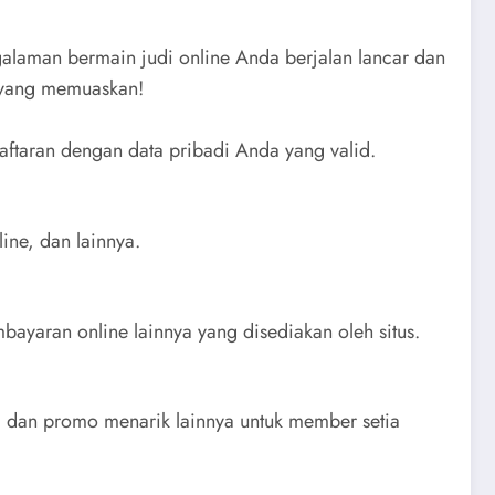
alaman bermain judi online Anda berjalan lancar dan
 yang memuaskan!
ftaran dengan data pribadi Anda yang valid.
ine, dan lainnya.
bayaran online lainnya yang disediakan oleh situs.
, dan promo menarik lainnya untuk member setia