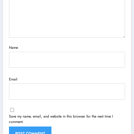
Name
Email
Save my name, email, and website in this browser for the next time I
comment.