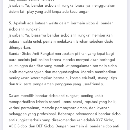
Jawaban: Ya, bandar sicbo anti rungkat biasanya menggunakan
sistem fair play yang adil tanpa ada kecurangan.
5. Apakah ada batasan waktu dalam bermain sicbo di bandar
sicbo anti rungkat?
Jawaban: Ya, biasanya bandar sicbo anti rungkat memberikan
batasan waktu untuk pemain melakukan taruhan sebelum dadu
dilemparkan.
Bandar Sicbo Anti Rungkat merupakan pilihan yang tepat bagi
para pecinta judi online karena mereka menyediakan berbagai
keuntungan dan fitur yang membuat pengalaman bermain sicbo
lebih menyenangkan dan menguntungkan. Mereka memberikan
peningkatan keterampilan bermain, konten edukatif, strategi tips
dan trik, serta pengalaman pengguna yang user-friendly.
Dalam memilih bandar sicbo anti rungkat, penting untuk
memperhatikan kriteria seperti lisensi resmi, reputasi yang baik,
variasi permainan, metode pembayaran aman, dan layanan
pelanggan yang profesional. Beberapa rekomendasi bandar sicbo
anti rungkat terbaik yang direkomendasikan adalah XYZ Sicbo,
ABC Sicbo, dan DEF Sicbo. Dengan bermain di bandar sicbo anti