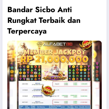
Bandar Sicbo Anti
Rungkat Terbaik dan
Terpercaya