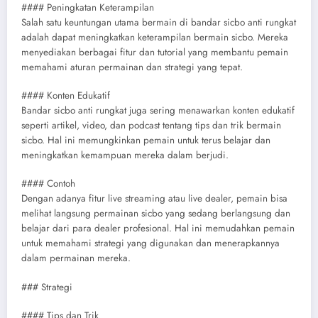
#### Peningkatan Keterampilan
Salah satu keuntungan utama bermain di bandar sicbo anti rungkat
adalah dapat meningkatkan keterampilan bermain sicbo. Mereka
menyediakan berbagai fitur dan tutorial yang membantu pemain
memahami aturan permainan dan strategi yang tepat.
#### Konten Edukatif
Bandar sicbo anti rungkat juga sering menawarkan konten edukatif
seperti artikel, video, dan podcast tentang tips dan trik bermain
sicbo. Hal ini memungkinkan pemain untuk terus belajar dan
meningkatkan kemampuan mereka dalam berjudi.
#### Contoh
Dengan adanya fitur live streaming atau live dealer, pemain bisa
melihat langsung permainan sicbo yang sedang berlangsung dan
belajar dari para dealer profesional. Hal ini memudahkan pemain
untuk memahami strategi yang digunakan dan menerapkannya
dalam permainan mereka.
### Strategi
#### Tips dan Trik