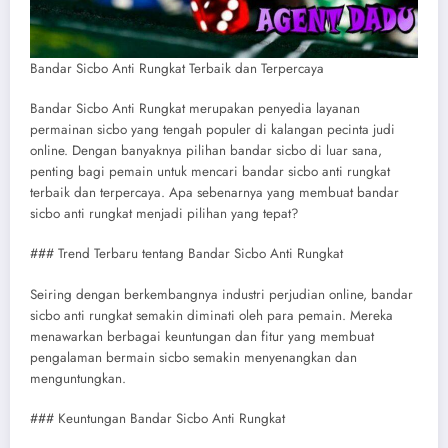
Bandar Sicbo Anti Rungkat Terbaik dan Terpercaya
Bandar Sicbo Anti Rungkat merupakan penyedia layanan
permainan sicbo yang tengah populer di kalangan pecinta judi
online. Dengan banyaknya pilihan bandar sicbo di luar sana,
penting bagi pemain untuk mencari bandar sicbo anti rungkat
terbaik dan terpercaya. Apa sebenarnya yang membuat bandar
sicbo anti rungkat menjadi pilihan yang tepat?
### Trend Terbaru tentang Bandar Sicbo Anti Rungkat
Seiring dengan berkembangnya industri perjudian online, bandar
sicbo anti rungkat semakin diminati oleh para pemain. Mereka
menawarkan berbagai keuntungan dan fitur yang membuat
pengalaman bermain sicbo semakin menyenangkan dan
menguntungkan.
### Keuntungan Bandar Sicbo Anti Rungkat