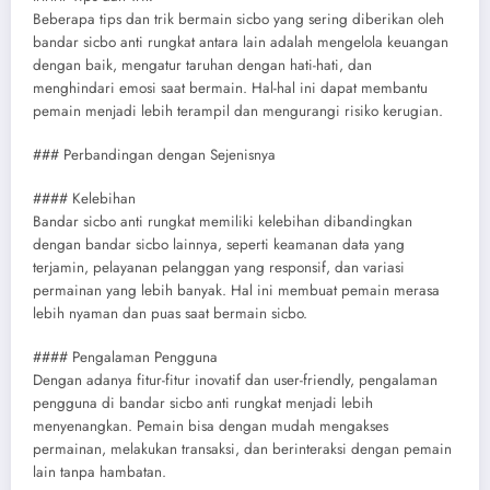
Beberapa tips dan trik bermain sicbo yang sering diberikan oleh
bandar sicbo anti rungkat antara lain adalah mengelola keuangan
dengan baik, mengatur taruhan dengan hati-hati, dan
menghindari emosi saat bermain. Hal-hal ini dapat membantu
pemain menjadi lebih terampil dan mengurangi risiko kerugian.
### Perbandingan dengan Sejenisnya
#### Kelebihan
Bandar sicbo anti rungkat memiliki kelebihan dibandingkan
dengan bandar sicbo lainnya, seperti keamanan data yang
terjamin, pelayanan pelanggan yang responsif, dan variasi
permainan yang lebih banyak. Hal ini membuat pemain merasa
lebih nyaman dan puas saat bermain sicbo.
#### Pengalaman Pengguna
Dengan adanya fitur-fitur inovatif dan user-friendly, pengalaman
pengguna di bandar sicbo anti rungkat menjadi lebih
menyenangkan. Pemain bisa dengan mudah mengakses
permainan, melakukan transaksi, dan berinteraksi dengan pemain
lain tanpa hambatan.