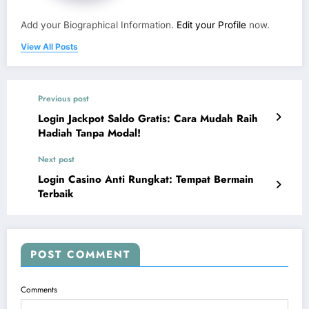
Add your Biographical Information.
Edit your Profile
now.
View All Posts
Previous post
Login Jackpot Saldo Gratis: Cara Mudah Raih
Hadiah Tanpa Modal!
Next post
Login Casino Anti Rungkat: Tempat Bermain
Terbaik
POST COMMENT
Comments