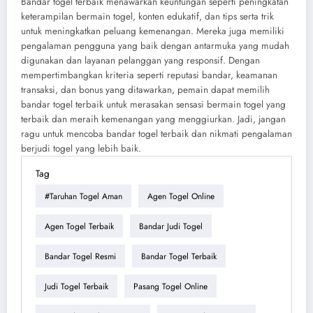
Bandar togel terbaik menawarkan keuntungan seperti peningkatan
keterampilan bermain togel, konten edukatif, dan tips serta trik
untuk meningkatkan peluang kemenangan. Mereka juga memiliki
pengalaman pengguna yang baik dengan antarmuka yang mudah
digunakan dan layanan pelanggan yang responsif. Dengan
mempertimbangkan kriteria seperti reputasi bandar, keamanan
transaksi, dan bonus yang ditawarkan, pemain dapat memilih
bandar togel terbaik untuk merasakan sensasi bermain togel yang
terbaik dan meraih kemenangan yang menggiurkan. Jadi, jangan
ragu untuk mencoba bandar togel terbaik dan nikmati pengalaman
berjudi togel yang lebih baik.
Tag
#taruhan Togel Aman
Agen Togel Online
Agen Togel Terbaik
Bandar Judi Togel
Bandar Togel Resmi
Bandar Togel Terbaik
Judi Togel Terbaik
Pasang Togel Online