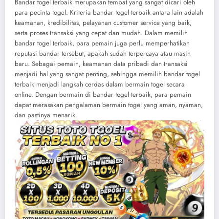
Bandar togel terbaik merupakan tempat yang sangat dicari oleh
para pecinta togel. Kriteria bandar togel terbaik antara lain adalah
keamanan, kredibilitas, pelayanan customer service yang baik,
serta proses transaksi yang cepat dan mudah. Dalam memilih
bandar togel terbaik, para pemain juga perlu memperhatikan
reputasi bandar tersebut, apakah sudah terpercaya atau masih
baru. Sebagai pemain, keamanan data pribadi dan transaksi
menjadi hal yang sangat penting, sehingga memilih bandar togel
terbaik menjadi langkah cerdas dalam bermain togel secara
online. Dengan bermain di bandar togel terbaik, para pemain
dapat merasakan pengalaman bermain togel yang aman, nyaman,
dan pastinya menarik.