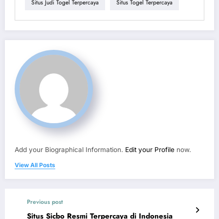
Situs Judi Togel Terpercaya
Situs Togel Terpercaya
Add your Biographical Information.
Edit your Profile
now.
View All Posts
Previous post
Situs Sicbo Resmi Terpercaya di Indonesia