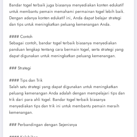
Bandar togel terbaik juga biasanya menyediakan konten edukatif
untuk membantu pemain memahami permainan togel lebih baik.
Dengan adanya konten edukatif ini, Anda dapat belajar strategi
dan tips untuk meningkatkan peluang kemenangan Anda.
#### Contoh
Sebagai contoh, bandar togel terbaik biasanya menyediakan
panduan lengkap tentang cara bermain togel, serta strategi yang
dapat digunakan untuk meningkatkan peluang kemenangan.
### Strategi
#### Tips dan Trik
Salah satu strategi yang dapat digunakan untuk meningkatkan
peluang kemenangan Anda adalah dengan mempelajari tips dan
trik dari para ahli togel. Bandar togel terbaik biasanya
menyediakan tips dan trik ini untuk membantu pemain meraih
kemenangan.
### Perbandingan dengan Sejenisnya