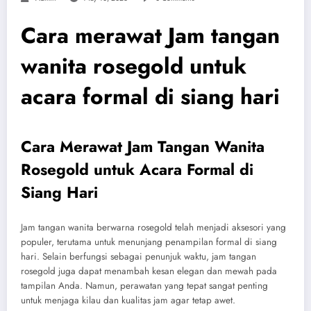
Cara merawat Jam tangan
wanita rosegold untuk
acara formal di siang hari
Cara Merawat Jam Tangan Wanita
Rosegold untuk Acara Formal di
Siang Hari
Jam tangan wanita berwarna rosegold telah menjadi aksesori yang
populer, terutama untuk menunjang penampilan formal di siang
hari. Selain berfungsi sebagai penunjuk waktu, jam tangan
rosegold juga dapat menambah kesan elegan dan mewah pada
tampilan Anda. Namun, perawatan yang tepat sangat penting
untuk menjaga kilau dan kualitas jam agar tetap awet.