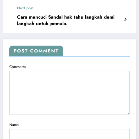
Next post
Cara mencuci Sandal hak tahu langkah demi
langkah untuk pemula.
POST COMMENT
Comments
Name