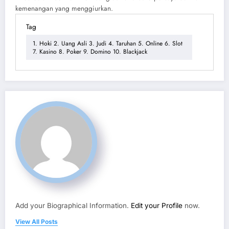
kemenangan yang menggiurkan.
Tag
1. Hoki 2. Uang Asli 3. Judi 4. Taruhan 5. Online 6. Slot
7. Kasino 8. Poker 9. Domino 10. Blackjack
Add your Biographical Information.
Edit your Profile
now.
View All Posts