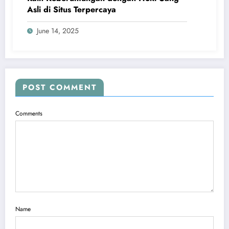
Asli di Situs Terpercaya
June 14, 2025
POST COMMENT
Comments
Name