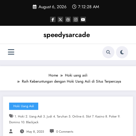
Skip
August 6, 2026
7:12:29 AM
to
content
speedysarcade
Home
Hoki uang asli
Raih Keberuntungan dengan Hoki Uang Asli di Situs Terpercaya
Hoki Uang Asli
1. Hoki 2. Uang Asli 3. Judi 4. Taruhan 5. Online 6. Slot 7. Kasino 8. Poker 9.
Domino 10. Blackjack
May 8, 2025
0 Comments