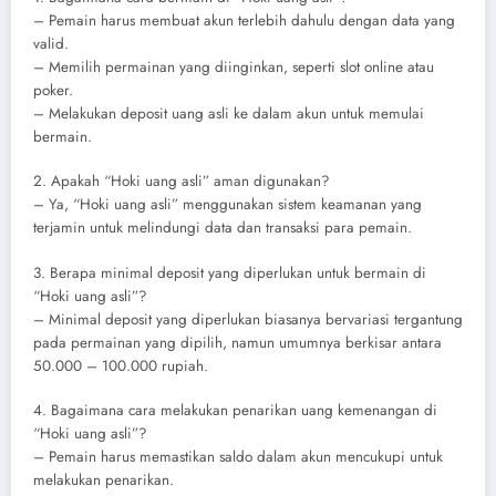
– Pemain harus membuat akun terlebih dahulu dengan data yang
valid.
– Memilih permainan yang diinginkan, seperti slot online atau
poker.
– Melakukan deposit uang asli ke dalam akun untuk memulai
bermain.
2. Apakah “Hoki uang asli” aman digunakan?
– Ya, “Hoki uang asli” menggunakan sistem keamanan yang
terjamin untuk melindungi data dan transaksi para pemain.
3. Berapa minimal deposit yang diperlukan untuk bermain di
“Hoki uang asli”?
– Minimal deposit yang diperlukan biasanya bervariasi tergantung
pada permainan yang dipilih, namun umumnya berkisar antara
50.000 – 100.000 rupiah.
4. Bagaimana cara melakukan penarikan uang kemenangan di
“Hoki uang asli”?
– Pemain harus memastikan saldo dalam akun mencukupi untuk
melakukan penarikan.