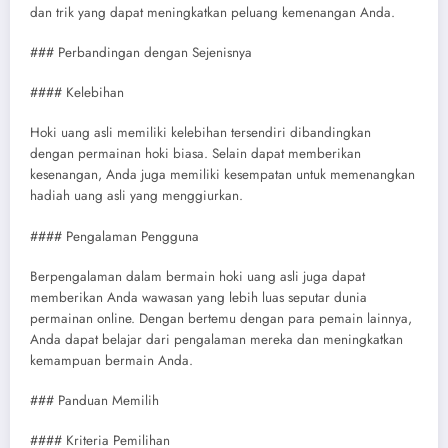
dan trik yang dapat meningkatkan peluang kemenangan Anda.
### Perbandingan dengan Sejenisnya
#### Kelebihan
Hoki uang asli memiliki kelebihan tersendiri dibandingkan
dengan permainan hoki biasa. Selain dapat memberikan
kesenangan, Anda juga memiliki kesempatan untuk memenangkan
hadiah uang asli yang menggiurkan.
#### Pengalaman Pengguna
Berpengalaman dalam bermain hoki uang asli juga dapat
memberikan Anda wawasan yang lebih luas seputar dunia
permainan online. Dengan bertemu dengan para pemain lainnya,
Anda dapat belajar dari pengalaman mereka dan meningkatkan
kemampuan bermain Anda.
### Panduan Memilih
#### Kriteria Pemilihan