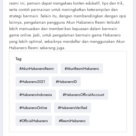
resmi ini, pemain dapat mengakses konten edukatif, tips dan trik,
serta contoh permainan untuk meningkatkan keterampilan dan
strategi bermain. Selain itu, dengan membandingkan dengan opsi
lainnya, pengalaman pengguna Akun Habanero Resmi terbukti
lebih memuaskan dan memberikan kepuasan dalam bermain
game online. Jadi, untuk pengalaman bermain game Habanero
yang lebih optimal, sebaiknya mendaftar dan menggunakan Akun
Habanero Resmi sekarang juga.
Tag
#AkunHabaneroResmi
#AkunResmiHabanero
#Habanero2021
#HabaneroID
#HabaneroIndonesia
#HabaneroOfficialAccount
#HabaneroOnline
#HabaneroVerified
#OfficialHabanero
#ResmiHabanero