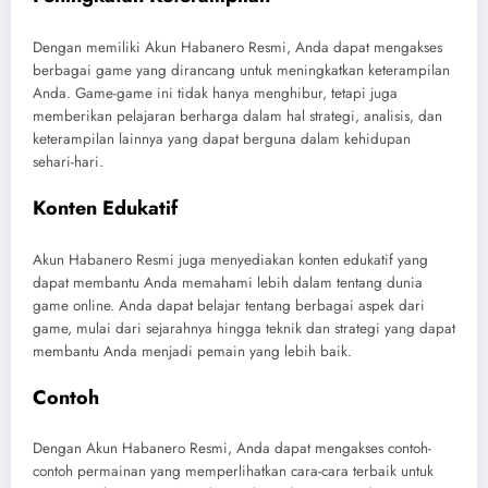
Dengan memiliki Akun Habanero Resmi, Anda dapat mengakses
berbagai game yang dirancang untuk meningkatkan keterampilan
Anda. Game-game ini tidak hanya menghibur, tetapi juga
memberikan pelajaran berharga dalam hal strategi, analisis, dan
keterampilan lainnya yang dapat berguna dalam kehidupan
sehari-hari.
Konten Edukatif
Akun Habanero Resmi juga menyediakan konten edukatif yang
dapat membantu Anda memahami lebih dalam tentang dunia
game online. Anda dapat belajar tentang berbagai aspek dari
game, mulai dari sejarahnya hingga teknik dan strategi yang dapat
membantu Anda menjadi pemain yang lebih baik.
Contoh
Dengan Akun Habanero Resmi, Anda dapat mengakses contoh-
contoh permainan yang memperlihatkan cara-cara terbaik untuk