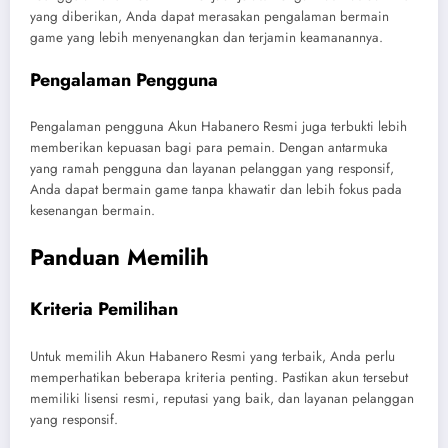
yang diberikan, Anda dapat merasakan pengalaman bermain
game yang lebih menyenangkan dan terjamin keamanannya.
Pengalaman Pengguna
Pengalaman pengguna Akun Habanero Resmi juga terbukti lebih
memberikan kepuasan bagi para pemain. Dengan antarmuka
yang ramah pengguna dan layanan pelanggan yang responsif,
Anda dapat bermain game tanpa khawatir dan lebih fokus pada
kesenangan bermain.
Panduan Memilih
Kriteria Pemilihan
Untuk memilih Akun Habanero Resmi yang terbaik, Anda perlu
memperhatikan beberapa kriteria penting. Pastikan akun tersebut
memiliki lisensi resmi, reputasi yang baik, dan layanan pelanggan
yang responsif.