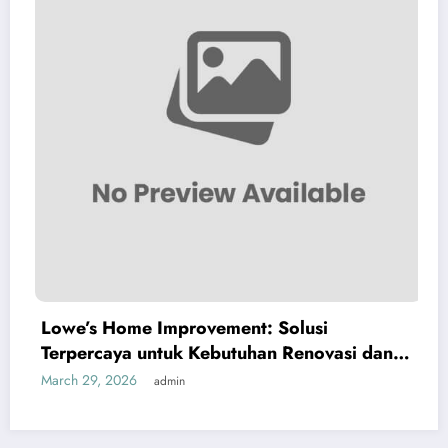
we’s Home Improvement: Solusi
Temu
rpercaya untuk Kebutuhan Renovasi dan
Len
rbaikan Rumah Anda
And
ch 29, 2026
March
admin