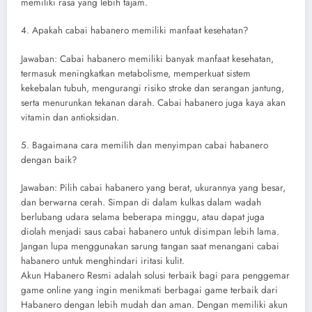
memiliki rasa yang lebih tajam.
4. Apakah cabai habanero memiliki manfaat kesehatan?
Jawaban: Cabai habanero memiliki banyak manfaat kesehatan,
termasuk meningkatkan metabolisme, memperkuat sistem
kekebalan tubuh, mengurangi risiko stroke dan serangan jantung,
serta menurunkan tekanan darah. Cabai habanero juga kaya akan
vitamin dan antioksidan.
5. Bagaimana cara memilih dan menyimpan cabai habanero
dengan baik?
Jawaban: Pilih cabai habanero yang berat, ukurannya yang besar,
dan berwarna cerah. Simpan di dalam kulkas dalam wadah
berlubang udara selama beberapa minggu, atau dapat juga
diolah menjadi saus cabai habanero untuk disimpan lebih lama.
Jangan lupa menggunakan sarung tangan saat menangani cabai
habanero untuk menghindari iritasi kulit.
Akun Habanero Resmi adalah solusi terbaik bagi para penggemar
game online yang ingin menikmati berbagai game terbaik dari
Habanero dengan lebih mudah dan aman. Dengan memiliki akun