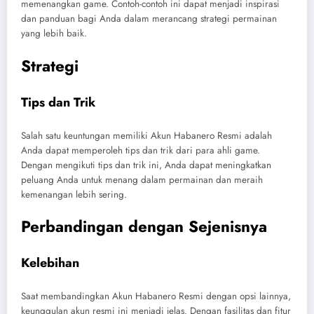
memenangkan game. Contoh-contoh ini dapat menjadi inspirasi
dan panduan bagi Anda dalam merancang strategi permainan
yang lebih baik.
Strategi
Tips dan Trik
Salah satu keuntungan memiliki Akun Habanero Resmi adalah
Anda dapat memperoleh tips dan trik dari para ahli game.
Dengan mengikuti tips dan trik ini, Anda dapat meningkatkan
peluang Anda untuk menang dalam permainan dan meraih
kemenangan lebih sering.
Perbandingan dengan Sejenisnya
Kelebihan
Saat membandingkan Akun Habanero Resmi dengan opsi lainnya,
keunggulan akun resmi ini menjadi jelas. Dengan fasilitas dan fitur