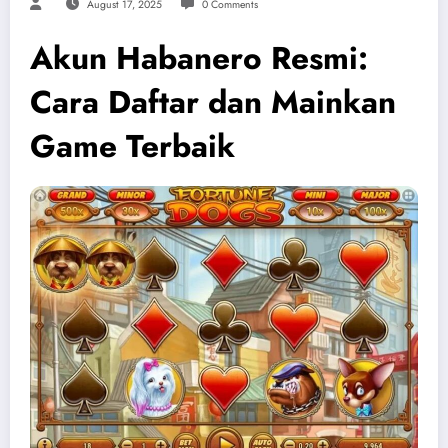
August 17, 2025
0 Comments
Akun Habanero Resmi:
Cara Daftar dan Mainkan
Game Terbaik