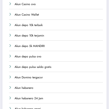
Akun Casino ovo
Akun Casino Wallet
Akun depo 10k terbaik
Akun depo 10k terjamin
Akun depo 5k MANDIRI
Akun depo pulsa ovo
Akun depo pulsa saldo gratis
Akun Domino tergacor
Akun habanero
Akun habanero 24 Jam
Akun habanero resmi