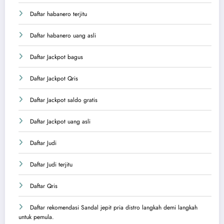
Daftar habanero terjitu
Daftar habanero uang asli
Daftar Jackpot bagus
Daftar Jackpot Qris
Daftar Jackpot saldo gratis
Daftar Jackpot uang asli
Daftar Judi
Daftar Judi terjitu
Daftar Qris
Daftar rekomendasi Sandal jepit pria distro langkah demi langkah
untuk pemula.