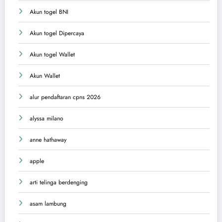
Akun togel BNI
Akun togel Dipercaya
Akun togel Wallet
Akun Wallet
alur pendaftaran cpns 2026
alyssa milano
anne hathaway
apple
arti telinga berdenging
asam lambung