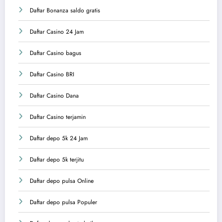
Daftar Bonanza saldo gratis
Daftar Casino 24 Jam
Daftar Casino bagus
Daftar Casino BRI
Daftar Casino Dana
Daftar Casino terjamin
Daftar depo 5k 24 Jam
Daftar depo 5k terjitu
Daftar depo pulsa Online
Daftar depo pulsa Populer