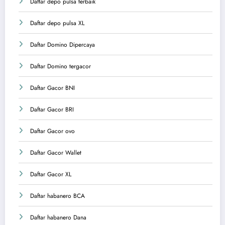
Daftar depo pulsa terbaik
Daftar depo pulsa XL
Daftar Domino Dipercaya
Daftar Domino tergacor
Daftar Gacor BNI
Daftar Gacor BRI
Daftar Gacor ovo
Daftar Gacor Wallet
Daftar Gacor XL
Daftar habanero BCA
Daftar habanero Dana