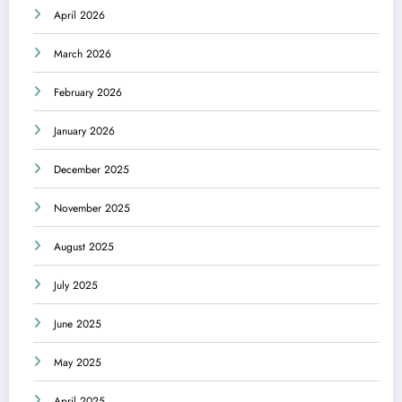
April 2026
March 2026
February 2026
January 2026
December 2025
November 2025
August 2025
July 2025
June 2025
May 2025
April 2025