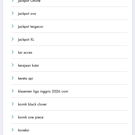
Jackpot Online
Jackpot ovo
Jackpot tergacor
Jackpot XL
kai acces
kerajaan kutai
kereta api
klasemen liga inggris 2026 com
komik black clover
komik one piece
koneksi