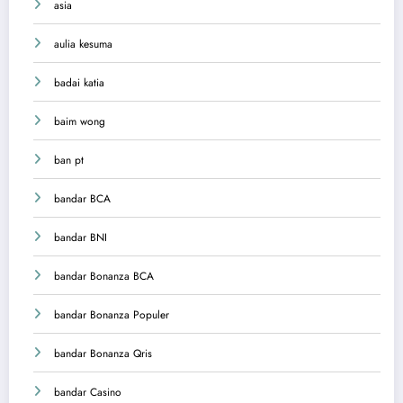
asia
aulia kesuma
badai katia
baim wong
ban pt
bandar BCA
bandar BNI
bandar Bonanza BCA
bandar Bonanza Populer
bandar Bonanza Qris
bandar Casino