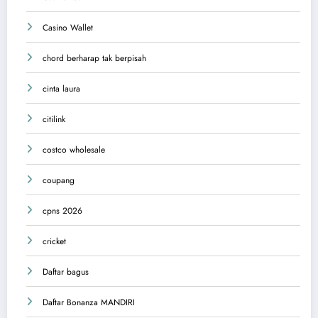
Casino Wallet
chord berharap tak berpisah
cinta laura
citilink
costco wholesale
coupang
cpns 2026
cricket
Daftar bagus
Daftar Bonanza MANDIRI