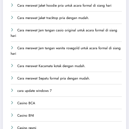
Cara merawat Jaket hoodie pria untuk acara formal di siang hari
Cara merawat Jaket tracktop pria dengan mudah.
Cara merawat Jam tangan casio original untuk acara formal di siang
hari
Cara merawat Jam tangan wanita rosegold untuk acara formal di siang
hari
Cara merawat Kacamata kotak dengan mudah.
Cara merawat Sepatu formal pria dengan mudah.
cara update windows 7
Casino BCA
Casino BNI
Casino resmi