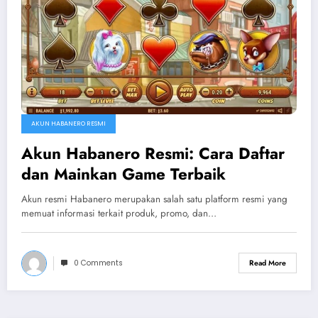
AKUN HABANERO RESMI
Akun Habanero Resmi: Cara Daftar
dan Mainkan Game Terbaik
Akun resmi Habanero merupakan salah satu platform resmi yang
memuat informasi terkait produk, promo, dan…
0 Comments
Read More