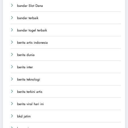
bandar Slot Dana
bandar terbaik
bandar togel terbaik
berita artis indonesia
berita dunia
berita inter
berita teknologi
berita terkini artis
berita viral hari ini
bkd jatim