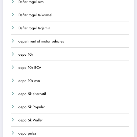
Daftar togel ovo
Daftar togel telkomsel
Daftar togel terjamin
department of motor vehicles
depo 10k
depo 10k BCA
depo 10k ovo
depo 5k alternatif
depo 5k Populer
depo 5k Wallet
depo pulsa