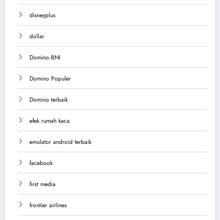
disneyplus
dollar
Domino BNI
Domino Populer
Domino terbaik
efek rumah kaca
emulator android terbaik
facebook
first media
frontier airlines