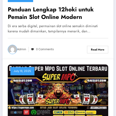
Panduan Lengkap 12hoki untuk
Pemain Slot Online Modern
Di era serba digital, permainan slot online semakin diminati
karena mudah dimainkan, tampilannya menarik, dan…
Admin
0 Comments
Read More
July 19, 2025