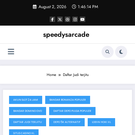
Skip
August 2, 2026
1:46:15 PM
to
content
speedysarcade
Home
Daftar Judi terjitu
AKUN SLOT 24 JAM
BANDAR BONANZA POPULER
November 30, 2025
BANDAR DOMINO OVO
DAFTAR DEPO PULSA POPULER
DAFTAR JUDI TERJITU
DEPO 5K ALTERNATIF
LOGIN HOKI XL
SITUS CASINO XL