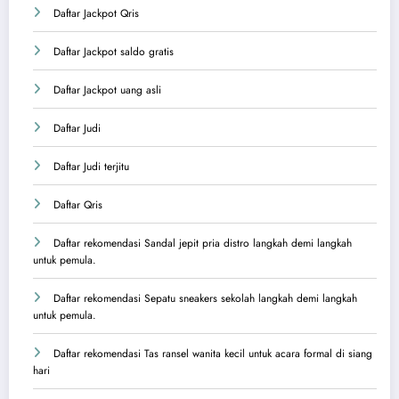
Daftar Jackpot Qris
Daftar Jackpot saldo gratis
Daftar Jackpot uang asli
Daftar Judi
Daftar Judi terjitu
Daftar Qris
Daftar rekomendasi Sandal jepit pria distro langkah demi langkah
untuk pemula.
Daftar rekomendasi Sepatu sneakers sekolah langkah demi langkah
untuk pemula.
Daftar rekomendasi Tas ransel wanita kecil untuk acara formal di siang
hari