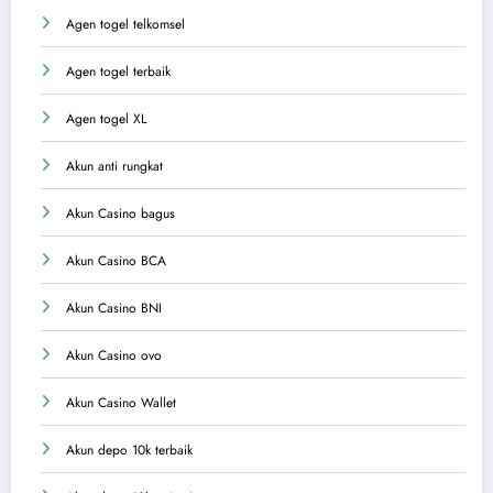
Agen togel telkomsel
Agen togel terbaik
Agen togel XL
Akun anti rungkat
Akun Casino bagus
Akun Casino BCA
Akun Casino BNI
Akun Casino ovo
Akun Casino Wallet
Akun depo 10k terbaik