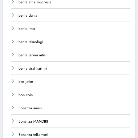
berita artis indonesia
berita dunia
berita inter
berita teknologi
berita terkini artis
berita viral hari ini
bkd jatim
bon coin
Bonanza aman
Bonanza MANDIRI
Bonanza telkomsel