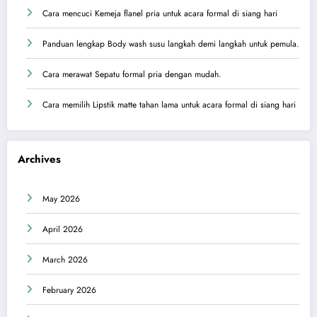
Cara mencuci Kemeja flanel pria untuk acara formal di siang hari
Panduan lengkap Body wash susu langkah demi langkah untuk pemula.
Cara merawat Sepatu formal pria dengan mudah.
Cara memilih Lipstik matte tahan lama untuk acara formal di siang hari
Archives
May 2026
April 2026
March 2026
February 2026