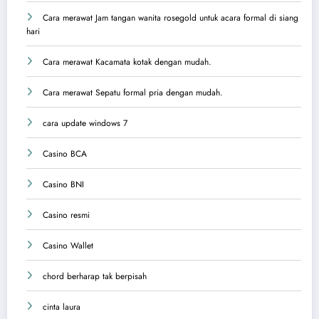
Cara merawat Jam tangan wanita rosegold untuk acara formal di siang
hari
Cara merawat Kacamata kotak dengan mudah.
Cara merawat Sepatu formal pria dengan mudah.
cara update windows 7
Casino BCA
Casino BNI
Casino resmi
Casino Wallet
chord berharap tak berpisah
cinta laura