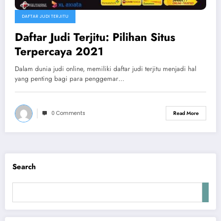
DAFTAR JUDI TERJITU
Daftar Judi Terjitu: Pilihan Situs
Terpercaya 2021
Dalam dunia judi online, memiliki daftar judi terjitu menjadi hal
yang penting bagi para penggemar…
0 Comments
Read More
Search