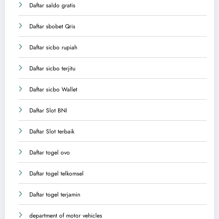
Daftar saldo gratis
Daftar sbobet Qris
Daftar sicbo rupiah
Daftar sicbo terjitu
Daftar sicbo Wallet
Daftar Slot BNI
Daftar Slot terbaik
Daftar togel ovo
Daftar togel telkomsel
Daftar togel terjamin
department of motor vehicles