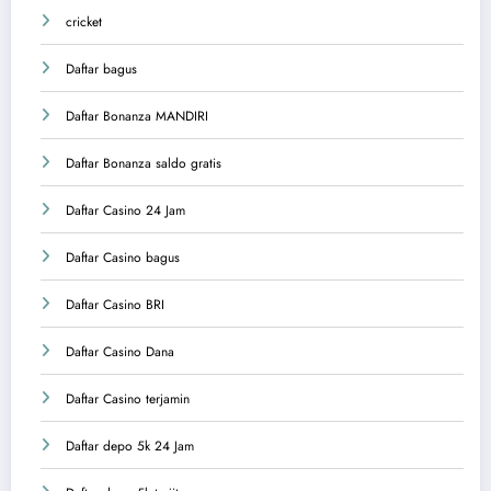
cricket
Daftar bagus
Daftar Bonanza MANDIRI
Daftar Bonanza saldo gratis
Daftar Casino 24 Jam
Daftar Casino bagus
Daftar Casino BRI
Daftar Casino Dana
Daftar Casino terjamin
Daftar depo 5k 24 Jam