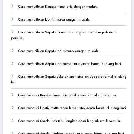
Cara memutihkan Kemeja flanel pria dengan mudah.
Cara memutihkan Lip tint korea dengan mudah.
Cara memutihkan Sepatu formal pria langkah demi langkah untuk
pemula.
Cara memutihkan Sepatu lari mizuno dengan mudah.
Cara memutihkan Sepatu lari puma untuk acara formal di siang hari
Cara memutihkan Sepatu sekolah anak smp untuk acara formal di siang
hari
Cara mencuci Kemeja flanel pria untuk acara formal di siang hari
Cara mencuci Lipstik matte tahan lama untuk acara formal di siang hari
Cara mencuci Sandal hak tahu langkah demi langkah untuk pemula.
Cara mencuci Sandal wedges wanita untuk acara formal di siang hari