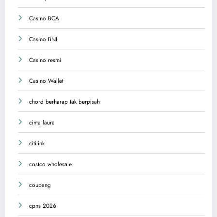
Casino BCA
Casino BNI
Casino resmi
Casino Wallet
chord berharap tak berpisah
cinta laura
citilink
costco wholesale
coupang
cpns 2026