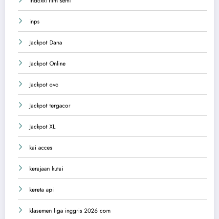
indoxxi film semi
inps
Jackpot Dana
Jackpot Online
Jackpot ovo
Jackpot tergacor
Jackpot XL
kai acces
kerajaan kutai
kereta api
klasemen liga inggris 2026 com