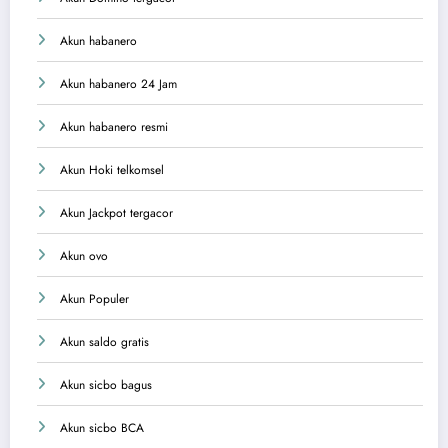
Akun habanero
Akun habanero 24 Jam
Akun habanero resmi
Akun Hoki telkomsel
Akun Jackpot tergacor
Akun ovo
Akun Populer
Akun saldo gratis
Akun sicbo bagus
Akun sicbo BCA