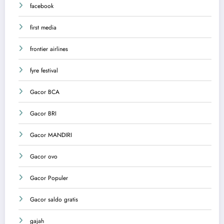
facebook
first media
frontier airlines
fyre festival
Gacor BCA
Gacor BRI
Gacor MANDIRI
Gacor ovo
Gacor Populer
Gacor saldo gratis
gajah