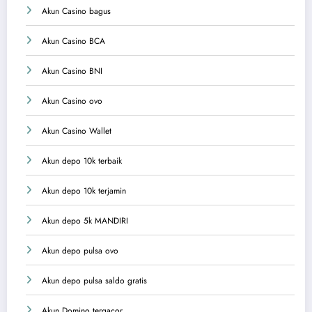
Akun Casino bagus
Akun Casino BCA
Akun Casino BNI
Akun Casino ovo
Akun Casino Wallet
Akun depo 10k terbaik
Akun depo 10k terjamin
Akun depo 5k MANDIRI
Akun depo pulsa ovo
Akun depo pulsa saldo gratis
Akun Domino tergacor