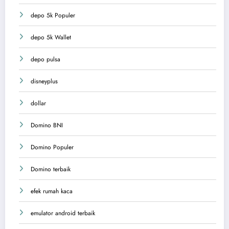
depo 5k Populer
depo 5k Wallet
depo pulsa
disneyplus
dollar
Domino BNI
Domino Populer
Domino terbaik
efek rumah kaca
emulator android terbaik