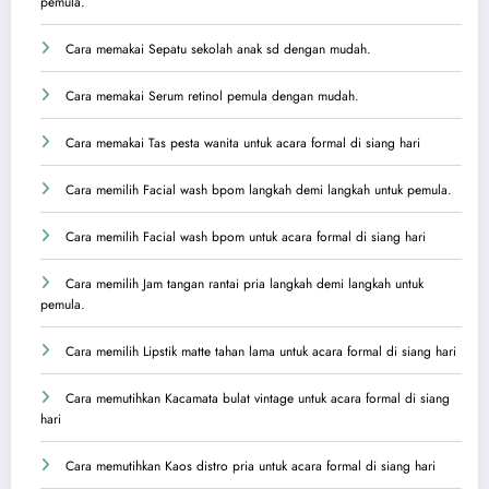
pemula.
Cara memakai Sepatu sekolah anak sd dengan mudah.
Cara memakai Serum retinol pemula dengan mudah.
Cara memakai Tas pesta wanita untuk acara formal di siang hari
Cara memilih Facial wash bpom langkah demi langkah untuk pemula.
Cara memilih Facial wash bpom untuk acara formal di siang hari
Cara memilih Jam tangan rantai pria langkah demi langkah untuk
pemula.
Cara memilih Lipstik matte tahan lama untuk acara formal di siang hari
Cara memutihkan Kacamata bulat vintage untuk acara formal di siang
hari
Cara memutihkan Kaos distro pria untuk acara formal di siang hari