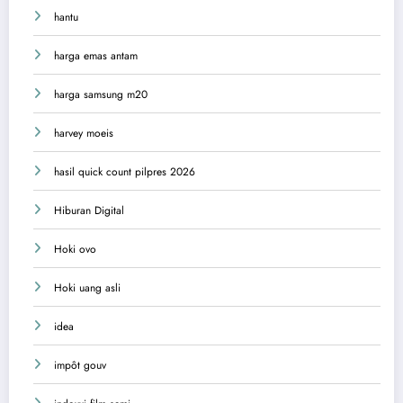
hantu
harga emas antam
harga samsung m20
harvey moeis
hasil quick count pilpres 2026
Hiburan Digital
Hoki ovo
Hoki uang asli
idea
impôt gouv