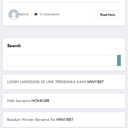
Admin
0 Comments
Read More
Search
LOGIN LANGSUNG KE LINK TERKEMUKA KAMI
WIN11BET
Hoki bersama
HOKIKU88
Rasakan Winner Bersama Kw
WIN11BET