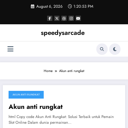
Skip
August 6, 2026
1:20:54 PM
to
content
speedysarcade
Home
Akun anti rungkat
AKUN ANTI RUNGKAT
January 20, 2026
Akun anti rungkat
html Copy code Akun Anti Rungkat: Solusi Terbaik untuk Pemain
Slot Online Dalam dunia permainan…