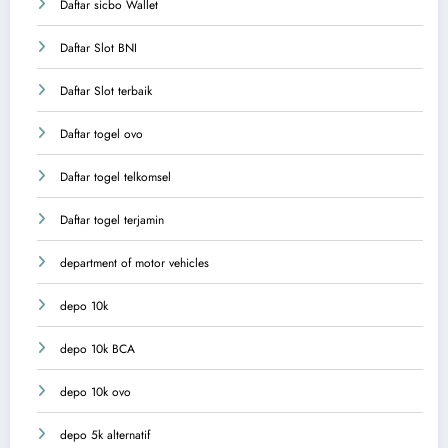
Daftar sicbo Wallet
Daftar Slot BNI
Daftar Slot terbaik
Daftar togel ovo
Daftar togel telkomsel
Daftar togel terjamin
department of motor vehicles
depo 10k
depo 10k BCA
depo 10k ovo
depo 5k alternatif