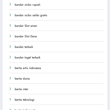
bandar sicbo rupiah
bandar sicbo saldo gratis
bandar Slot aman
bandar Slot Dana
bandar terbaik
bandar togel terbaik
berita artis indonesia
berita dunia
berita inter
berita teknologi