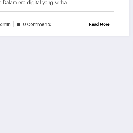
is Dalam era digital yang serba…
Read More
dmin
0 Comments