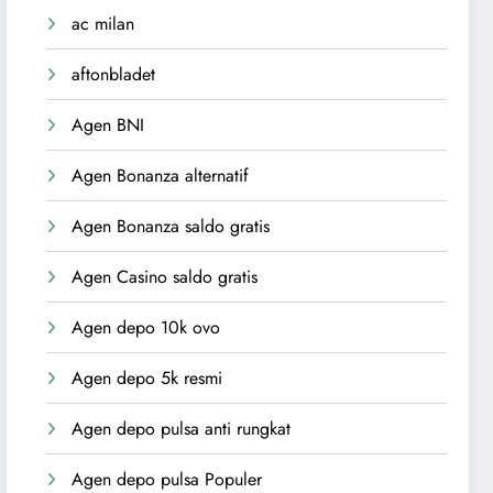
ac milan
aftonbladet
Agen BNI
Agen Bonanza alternatif
Agen Bonanza saldo gratis
Agen Casino saldo gratis
Agen depo 10k ovo
Agen depo 5k resmi
Agen depo pulsa anti rungkat
Agen depo pulsa Populer