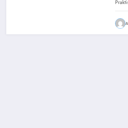
Prakt
A