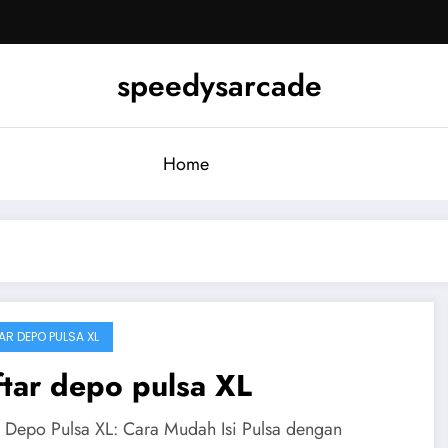
speedysarcade
Home
AR DEPO PULSA XL
tar depo pulsa XL
r Depo Pulsa XL: Cara Mudah Isi Pulsa dengan