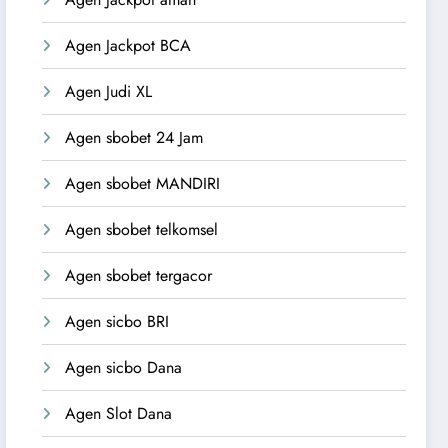
Agen Jackpot BCA
Agen Judi XL
Agen sbobet 24 Jam
Agen sbobet MANDIRI
Agen sbobet telkomsel
Agen sbobet tergacor
Agen sicbo BRI
Agen sicbo Dana
Agen Slot Dana