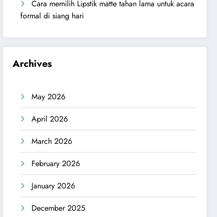
Cara memilih Lipstik matte tahan lama untuk acara
formal di siang hari
Archives
May 2026
April 2026
March 2026
February 2026
January 2026
December 2025