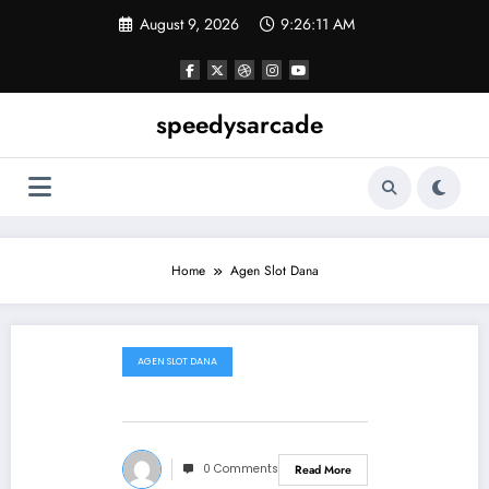
Skip
August 9, 2026
9:26:12 AM
to
content
speedysarcade
Home
Agen Slot Dana
AGEN SLOT DANA
November 27, 2025
0 Comments
Read More