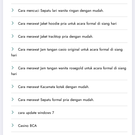
Cara mencuci Sepatu lari wanita ringan dengan mudah.
Cara merawat Jaket hoodie pria untuk acara formal di siang hari
Cara merawat Jaket tracktop pria dengan mudah.
Cara merawat Jam tangan casio original untuk acara formal di siang
hari
Cara merawat Jam tangan wanita rosegold untuk acara formal di siang
hari
Cara merawat Kacamata kotak dengan mudah.
Cara merawat Sepatu formal pria dengan mudah.
cara update windows 7
Casino BCA