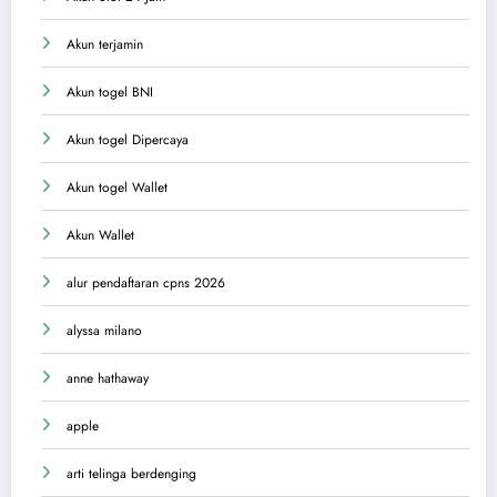
Akun terjamin
Akun togel BNI
Akun togel Dipercaya
Akun togel Wallet
Akun Wallet
alur pendaftaran cpns 2026
alyssa milano
anne hathaway
apple
arti telinga berdenging