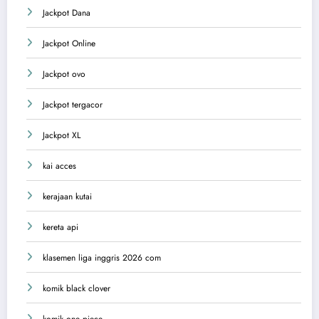
Jackpot Dana
Jackpot Online
Jackpot ovo
Jackpot tergacor
Jackpot XL
kai acces
kerajaan kutai
kereta api
klasemen liga inggris 2026 com
komik black clover