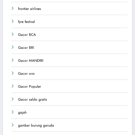
frontier airlines
fyre festival
Gacor BCA
Gacor BRI
Gacor MANDIRI
Gacor ovo
Gacor Populer
Gacor saldo gratis
gajah
gambar burung garuda