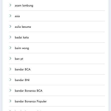
asam lambung
asia
aulia kesuma
badai katia
baim wong
ban pt
bandar BCA
bandar BNI
bandar Bonanza BCA
bandar Bonanza Populer