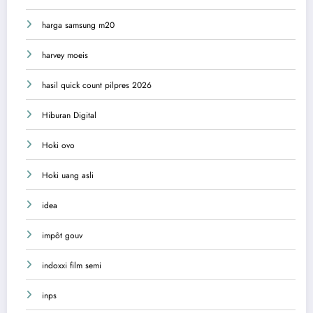
harga samsung m20
harvey moeis
hasil quick count pilpres 2026
Hiburan Digital
Hoki ovo
Hoki uang asli
idea
impôt gouv
indoxxi film semi
inps