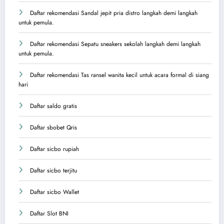
Daftar rekomendasi Sandal jepit pria distro langkah demi langkah
untuk pemula.
Daftar rekomendasi Sepatu sneakers sekolah langkah demi langkah
untuk pemula.
Daftar rekomendasi Tas ransel wanita kecil untuk acara formal di siang
hari
Daftar saldo gratis
Daftar sbobet Qris
Daftar sicbo rupiah
Daftar sicbo terjitu
Daftar sicbo Wallet
Daftar Slot BNI