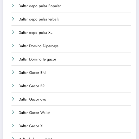
Daftar depo pulsa Populer
Daftar depo pulsa terbaik
Daftar depo pulsa XL
Daftar Domino Dipercaya
Daftar Domino tergacor
Daftar Gacor BNI
Daftar Gacor BRI
Daftar Gacor ovo
Daftar Gacor Wallet
Daftar Gacor XL