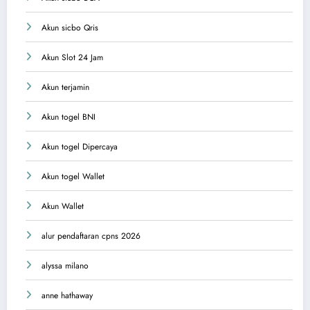
Akun sicbo Qris
Akun Slot 24 Jam
Akun terjamin
Akun togel BNI
Akun togel Dipercaya
Akun togel Wallet
Akun Wallet
alur pendaftaran cpns 2026
alyssa milano
anne hathaway