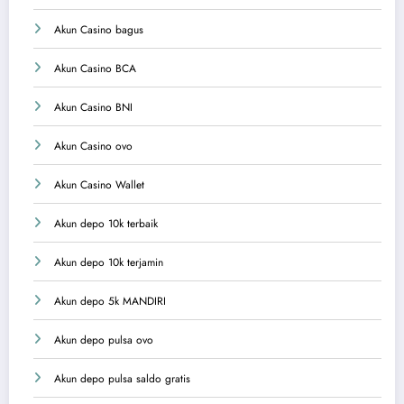
Akun Casino bagus
Akun Casino BCA
Akun Casino BNI
Akun Casino ovo
Akun Casino Wallet
Akun depo 10k terbaik
Akun depo 10k terjamin
Akun depo 5k MANDIRI
Akun depo pulsa ovo
Akun depo pulsa saldo gratis