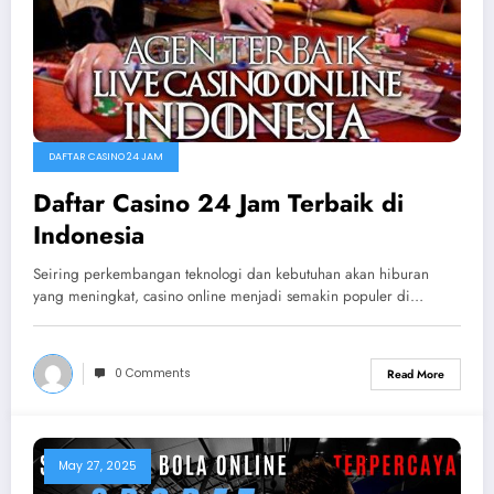
DAFTAR CASINO 24 JAM
Daftar Casino 24 Jam Terbaik di
Indonesia
Seiring perkembangan teknologi dan kebutuhan akan hiburan
yang meningkat, casino online menjadi semakin populer di…
0 Comments
Read More
May 27, 2025