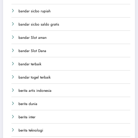
bandar sicbo rupiah
bandar sicbo saldo gratis
bandar Slot aman
bandar Slot Dana
bandar terbaik
bandar togel terbaik
berita artis indonesia
berita dunia
berita inter
berita teknologi