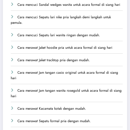
Cara mencuci Sandal wedges wanita untuk acara formal di siang hari
Cara mencuci Sepatu lari nike pria langkah demi langkah untuk
pemula.
Cara mencuci Sepatu lari wanita ringan dengan mudah.
Cara merawat Jaket hoodie pria untuk acara formal di siang hari
Cara merawat Jaket tracktop pria dengan mudah.
Cara merawat Jam tangan casio original untuk acara formal di siang
hari
Cara merawat Jam tangan wanita rosegold untuk acara formal di siang
hari
Cara merawat Kacamata kotak dengan mudah.
Cara merawat Sepatu formal pria dengan mudah.