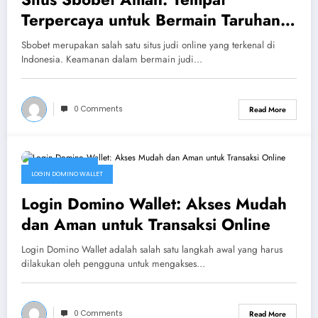
Terpercaya untuk Bermain Taruhan
Online
Sbobet merupakan salah satu situs judi online yang terkenal di
Indonesia. Keamanan dalam bermain judi…
0 Comments
Read More
May 22, 2025
LOGIN DOMINO WALLET
Login Domino Wallet: Akses Mudah
dan Aman untuk Transaksi Online
Login Domino Wallet adalah salah satu langkah awal yang harus
dilakukan oleh pengguna untuk mengakses…
0 Comments
Read More