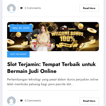
0 Comments
Read More
May 26, 2025
SLOT TERJAMIN
Slot Terjamin: Tempat Terbaik untuk
Bermain Judi Online
Perkembangan teknologi yang pesat dalam dunia perjudian online
telah membuka peluang bagi para pecinta slot…
0 Comments
Read More