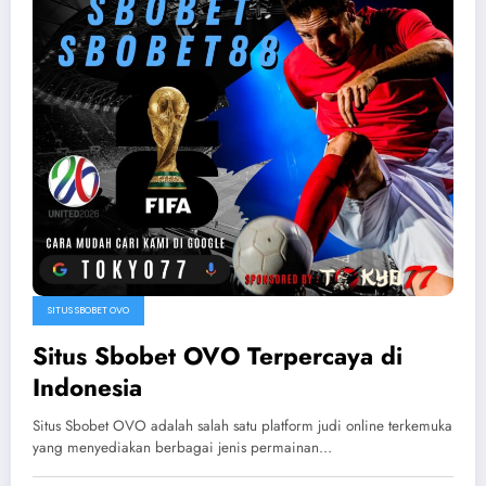
SITUS SBOBET OVO
Situs Sbobet OVO Terpercaya di
Indonesia
Situs Sbobet OVO adalah salah satu platform judi online terkemuka
yang menyediakan berbagai jenis permainan…