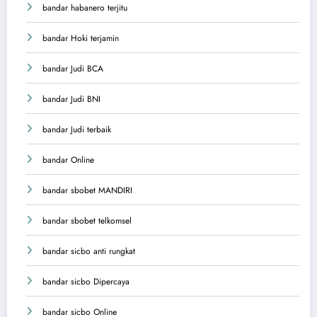
bandar habanero terjitu
bandar Hoki terjamin
bandar Judi BCA
bandar Judi BNI
bandar Judi terbaik
bandar Online
bandar sbobet MANDIRI
bandar sbobet telkomsel
bandar sicbo anti rungkat
bandar sicbo Dipercaya
bandar sicbo Online