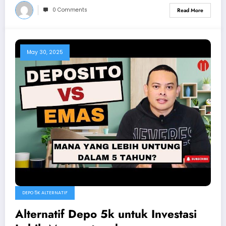
0 Comments
Read More
May 30, 2025
DEPO 5K ALTERNATIF
Alternatif Depo 5k untuk Investasi