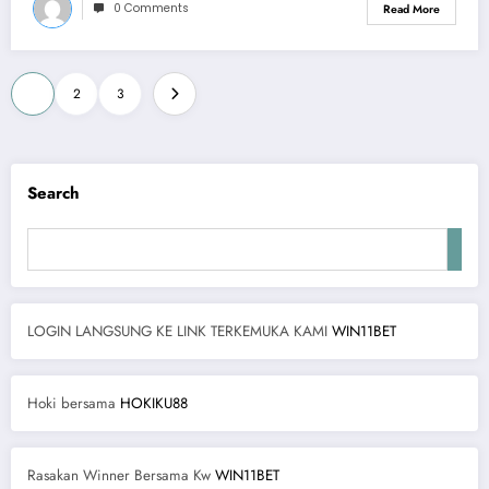
0 Comments
Read More
Posts
1
2
3
pagination
Search
LOGIN LANGSUNG KE LINK TERKEMUKA KAMI
WIN11BET
Hoki bersama
HOKIKU88
Rasakan Winner Bersama Kw
WIN11BET