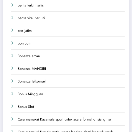
berita terkini artis
berita viral hari ini
bkd jatim
bon coin
Bonanza aman
Bonanza MANDIRI
Bonanza telkomsel
Bonus Mingguan
Bonus Slot
Cara memakai Kacamata sport untuk acara formal di siang hari