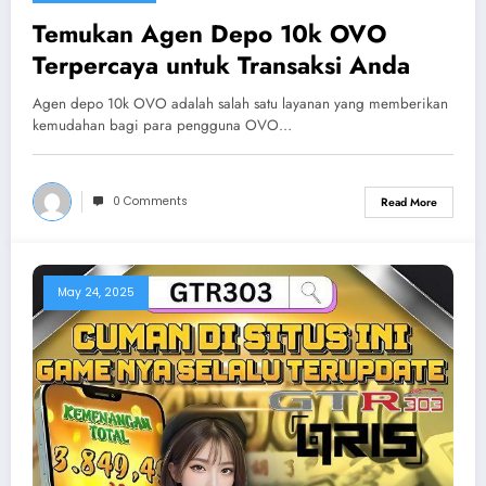
Temukan Agen Depo 10k OVO
Terpercaya untuk Transaksi Anda
Agen depo 10k OVO adalah salah satu layanan yang memberikan
kemudahan bagi para pengguna OVO…
0 Comments
Read More
May 24, 2025