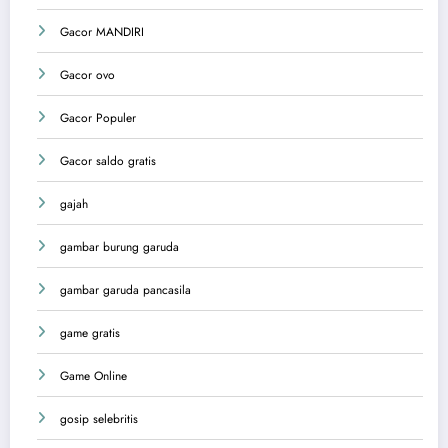
Gacor MANDIRI
Gacor ovo
Gacor Populer
Gacor saldo gratis
gajah
gambar burung garuda
gambar garuda pancasila
game gratis
Game Online
gosip selebritis