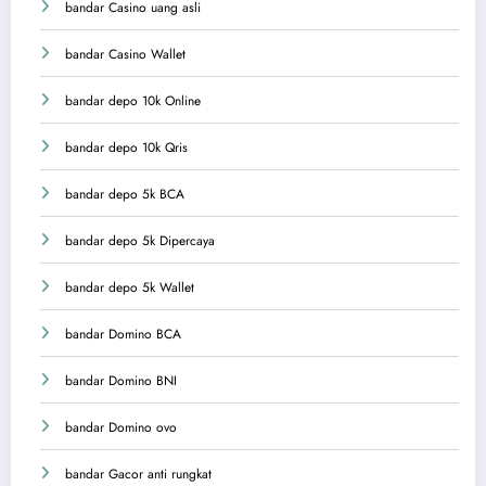
bandar Casino uang asli
bandar Casino Wallet
bandar depo 10k Online
bandar depo 10k Qris
bandar depo 5k BCA
bandar depo 5k Dipercaya
bandar depo 5k Wallet
bandar Domino BCA
bandar Domino BNI
bandar Domino ovo
bandar Gacor anti rungkat