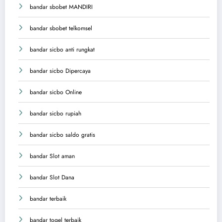
bandar sbobet MANDIRI
bandar sbobet telkomsel
bandar sicbo anti rungkat
bandar sicbo Dipercaya
bandar sicbo Online
bandar sicbo rupiah
bandar sicbo saldo gratis
bandar Slot aman
bandar Slot Dana
bandar terbaik
bandar togel terbaik