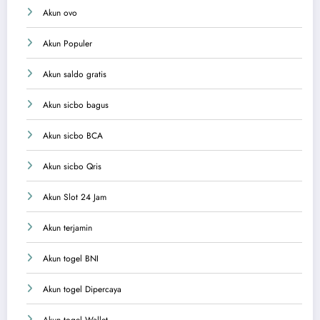
Akun ovo
Akun Populer
Akun saldo gratis
Akun sicbo bagus
Akun sicbo BCA
Akun sicbo Qris
Akun Slot 24 Jam
Akun terjamin
Akun togel BNI
Akun togel Dipercaya