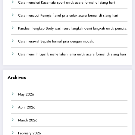
Cara memakai Kacamata sport untuk acara formal di siang hari
Cara mencuci Kemeja flanel pria untuk acara formal di siang hari
Panduan lengkap Body wash susu langkah demi langkah untuk pemula.
Cara merawat Sepatu formal pria dengan mudah.
Cara memilih Lipstik matte tahan lama untuk acara formal di siang hari
Archives
May 2026
April 2026
March 2026
February 2026