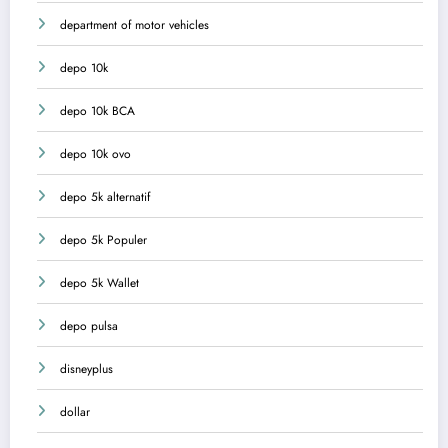
department of motor vehicles
depo 10k
depo 10k BCA
depo 10k ovo
depo 5k alternatif
depo 5k Populer
depo 5k Wallet
depo pulsa
disneyplus
dollar