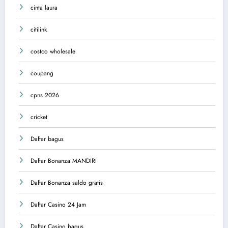
cinta laura
citilink
costco wholesale
coupang
cpns 2026
cricket
Daftar bagus
Daftar Bonanza MANDIRI
Daftar Bonanza saldo gratis
Daftar Casino 24 Jam
Daftar Casino bagus