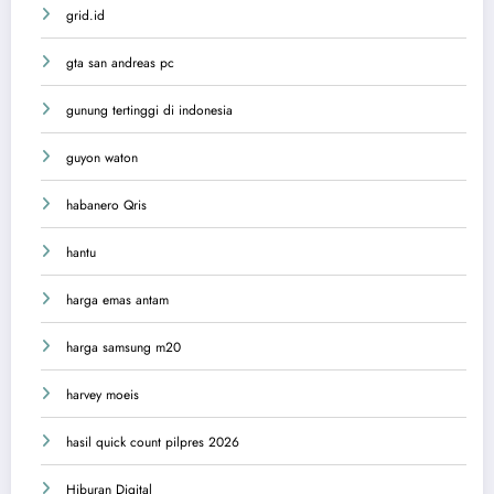
grid.id
gta san andreas pc
gunung tertinggi di indonesia
guyon waton
habanero Qris
hantu
harga emas antam
harga samsung m20
harvey moeis
hasil quick count pilpres 2026
Hiburan Digital