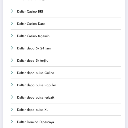
Daftar Casino BRI
Daftar Casino Dana
Daftar Casino terjamin
Daftar depo 5k 24 Jam
Daftar depo 5k terjitu
Daftar depo pulsa Online
Daftar depo pulsa Populer
Daftar depo pulsa terbaik
Daftar depo pulsa XL
Daftar Domino Dipercaya