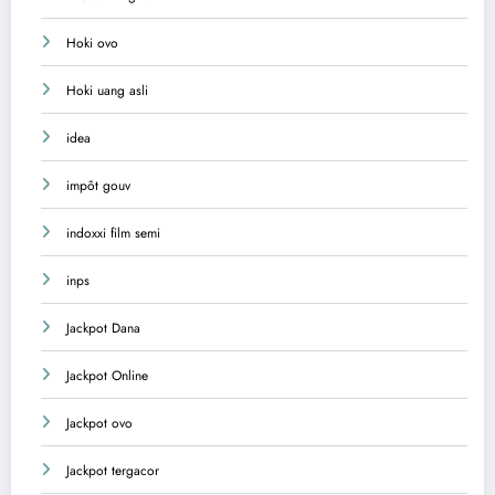
Hoki ovo
Hoki uang asli
idea
impôt gouv
indoxxi film semi
inps
Jackpot Dana
Jackpot Online
Jackpot ovo
Jackpot tergacor