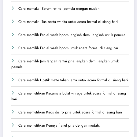
Cara memakai Serum retinol pemula dengan mudah.
Cara memakai Tas pesta wanita untuk acara formal di siang hari
Cara memilih Facial wash bpom langkah demi langkah untuk pemula.
Cara memilih Facial wash bpom untuk acara formal di siang hari
Cara memilih Jam tangan rantai pria langkah demi langkah untuk
pemula.
Cara memilih Lipstik matte tahan lama untuk acara formal di siang hari
Cara memutihkan Kacamata bulat vintage untuk acara formal di siang
hari
Cara memutihkan Kaos distro pria untuk acara formal di siang hari
Cara memutihkan Kemeja flanel pria dengan mudah.