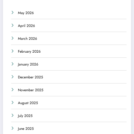
May 2026
April 2026
March 2026
February 2026
January 2026
December 2025
November 2025
August 2025
July 2025
June 2025