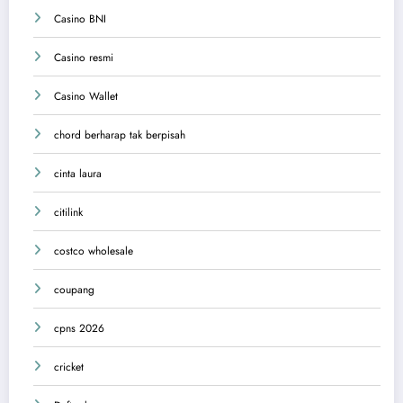
Casino BNI
Casino resmi
Casino Wallet
chord berharap tak berpisah
cinta laura
citilink
costco wholesale
coupang
cpns 2026
cricket