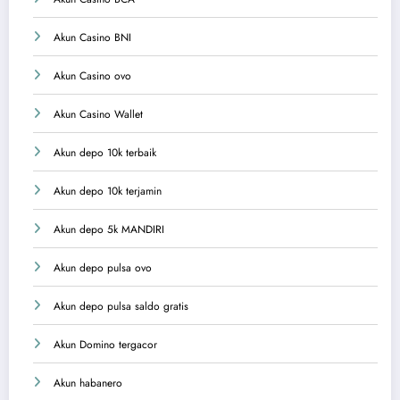
Akun Casino BNI
Akun Casino ovo
Akun Casino Wallet
Akun depo 10k terbaik
Akun depo 10k terjamin
Akun depo 5k MANDIRI
Akun depo pulsa ovo
Akun depo pulsa saldo gratis
Akun Domino tergacor
Akun habanero