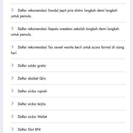
Daftar rekomendasi Sandal jepit pria distro langkah demi langkah
untuk pemula.
Daftar rekomendasi Sepatu sneakers sekolah langkah demi langkah
untuk pemula.
Daftar rekomendasi Tas ransel wanita kecil untuk acara formal di siang
hari
Daftar saldo gratis
Daftar sbobet Qris
Daftar sicbo rupiah
Daftar sicbo terjitu
Daftar sicbo Wallet
Daftar Slot BNI