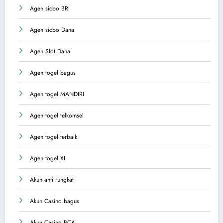
Agen sicbo BRI
Agen sicbo Dana
Agen Slot Dana
Agen togel bagus
Agen togel MANDIRI
Agen togel telkomsel
Agen togel terbaik
Agen togel XL
Akun anti rungkat
Akun Casino bagus
Akun Casino BCA