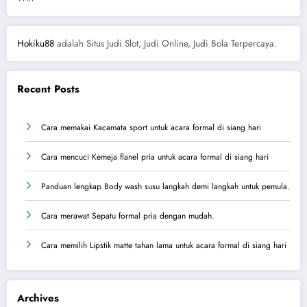
Hokiku88
adalah Situs Judi Slot, Judi Online, Judi Bola Terpercaya.
Recent Posts
Cara memakai Kacamata sport untuk acara formal di siang hari
Cara mencuci Kemeja flanel pria untuk acara formal di siang hari
Panduan lengkap Body wash susu langkah demi langkah untuk pemula.
Cara merawat Sepatu formal pria dengan mudah.
Cara memilih Lipstik matte tahan lama untuk acara formal di siang hari
Archives