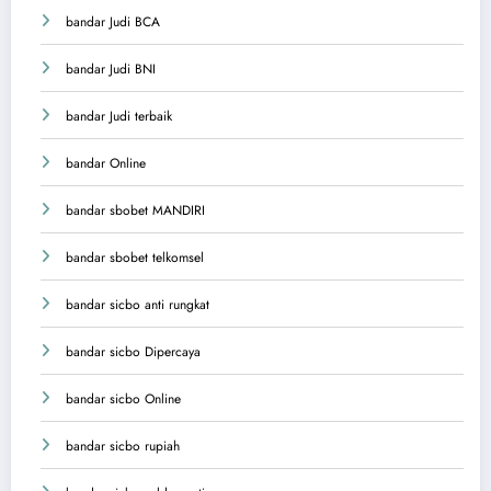
bandar Judi BCA
bandar Judi BNI
bandar Judi terbaik
bandar Online
bandar sbobet MANDIRI
bandar sbobet telkomsel
bandar sicbo anti rungkat
bandar sicbo Dipercaya
bandar sicbo Online
bandar sicbo rupiah