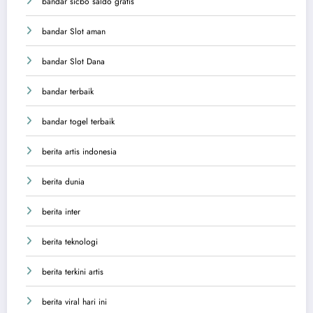
bandar sicbo saldo gratis
bandar Slot aman
bandar Slot Dana
bandar terbaik
bandar togel terbaik
berita artis indonesia
berita dunia
berita inter
berita teknologi
berita terkini artis
berita viral hari ini