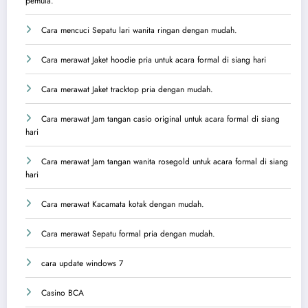
pemula.
Cara mencuci Sepatu lari wanita ringan dengan mudah.
Cara merawat Jaket hoodie pria untuk acara formal di siang hari
Cara merawat Jaket tracktop pria dengan mudah.
Cara merawat Jam tangan casio original untuk acara formal di siang
hari
Cara merawat Jam tangan wanita rosegold untuk acara formal di siang
hari
Cara merawat Kacamata kotak dengan mudah.
Cara merawat Sepatu formal pria dengan mudah.
cara update windows 7
Casino BCA