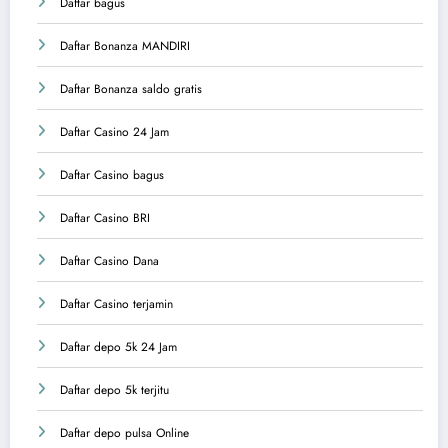
Daftar bagus
Daftar Bonanza MANDIRI
Daftar Bonanza saldo gratis
Daftar Casino 24 Jam
Daftar Casino bagus
Daftar Casino BRI
Daftar Casino Dana
Daftar Casino terjamin
Daftar depo 5k 24 Jam
Daftar depo 5k terjitu
Daftar depo pulsa Online