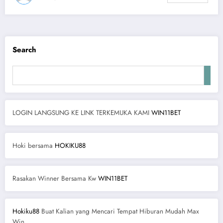
Search
LOGIN LANGSUNG KE LINK TERKEMUKA KAMI
WIN11BET
Hoki bersama
HOKIKU88
Rasakan Winner Bersama Kw
WIN11BET
Hokiku88
Buat Kalian yang Mencari Tempat Hiburan Mudah Max
Win