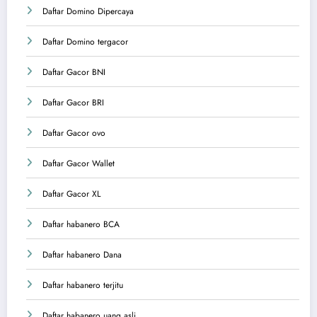
Daftar Domino Dipercaya
Daftar Domino tergacor
Daftar Gacor BNI
Daftar Gacor BRI
Daftar Gacor ovo
Daftar Gacor Wallet
Daftar Gacor XL
Daftar habanero BCA
Daftar habanero Dana
Daftar habanero terjitu
Daftar habanero uang asli