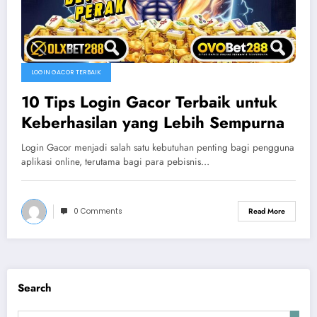
LOGIN GACOR TERBAIK
10 Tips Login Gacor Terbaik untuk
Keberhasilan yang Lebih Sempurna
Login Gacor menjadi salah satu kebutuhan penting bagi pengguna
aplikasi online, terutama bagi para pebisnis…
0 Comments
Read More
Search