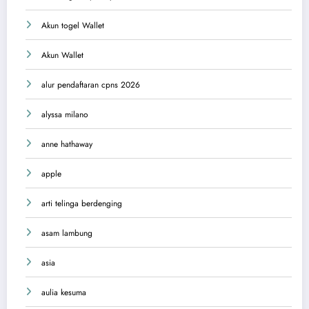
Akun togel Wallet
Akun Wallet
alur pendaftaran cpns 2026
alyssa milano
anne hathaway
apple
arti telinga berdenging
asam lambung
asia
aulia kesuma