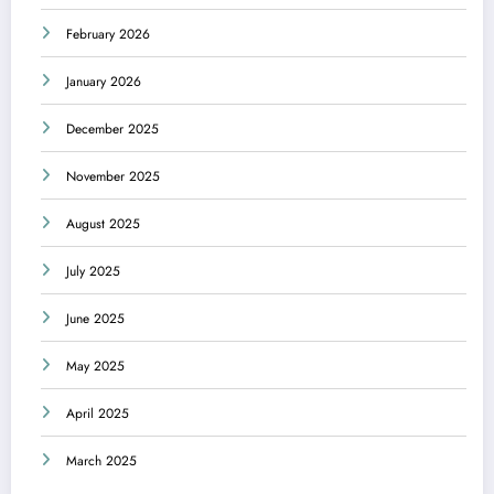
February 2026
January 2026
December 2025
November 2025
August 2025
July 2025
June 2025
May 2025
April 2025
March 2025