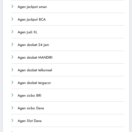
Agen Jackpot aman
Agen Jackpot BCA
Agen Judi XL
Agen sbobet 24 Jam
Agen sbobet MANDIRI
Agen sbobet telkomsel
Agen sbobet tergacor
Agen sicbo BRI
Agen sicbo Dana
Agen Slot Dana