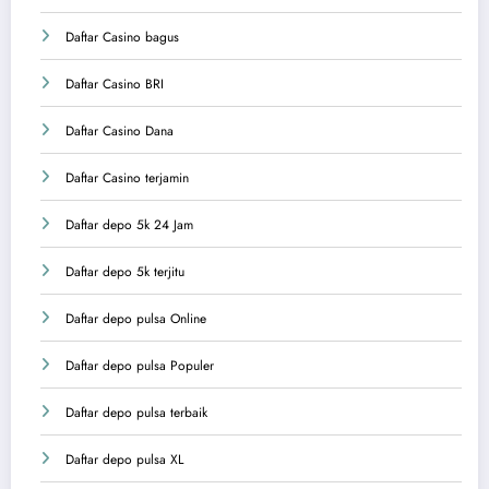
Daftar Casino bagus
Daftar Casino BRI
Daftar Casino Dana
Daftar Casino terjamin
Daftar depo 5k 24 Jam
Daftar depo 5k terjitu
Daftar depo pulsa Online
Daftar depo pulsa Populer
Daftar depo pulsa terbaik
Daftar depo pulsa XL