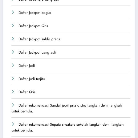
Daftar Jackpot bagus
Daftar Jackpot Qris
Daftar Jackpot saldo gratis
Daftar Jackpot uang asli
Daftar Judi
Daftar Judi terjitu
Daftar Qris
Daftar rekomendasi Sandal jepit pria distro langkah demi langkah
untuk pemula.
Daftar rekomendasi Sepatu sneakers sekolah langkah demi langkah
untuk pemula.