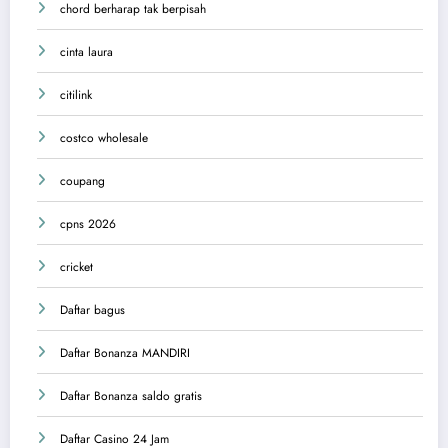
chord berharap tak berpisah
cinta laura
citilink
costco wholesale
coupang
cpns 2026
cricket
Daftar bagus
Daftar Bonanza MANDIRI
Daftar Bonanza saldo gratis
Daftar Casino 24 Jam