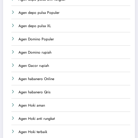
Agen depo pulsa Populer
Agen depo pulsa XL
Agen Domino Populer
Agen Domino rupiah
Agen Gacor rupiah
Agen habanero Online
Agen habanero Qris
Agen Hoki aman
Agen Hoki anti rungkat
Agen Hoki terbaik