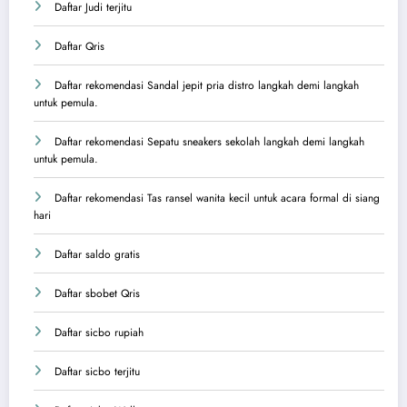
Daftar Judi terjitu
Daftar Qris
Daftar rekomendasi Sandal jepit pria distro langkah demi langkah
untuk pemula.
Daftar rekomendasi Sepatu sneakers sekolah langkah demi langkah
untuk pemula.
Daftar rekomendasi Tas ransel wanita kecil untuk acara formal di siang
hari
Daftar saldo gratis
Daftar sbobet Qris
Daftar sicbo rupiah
Daftar sicbo terjitu