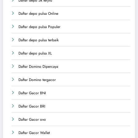
Daftar depo 5k terjitu
Daftar depo pulsa Online
Daftar depo pulsa Populer
Daftar depo pulsa terbaik
Daftar depo pulsa XL
Daftar Domino Dipercaya
Daftar Domino tergacor
Daftar Gacor BNI
Daftar Gacor BRI
Daftar Gacor ovo
Daftar Gacor Wallet