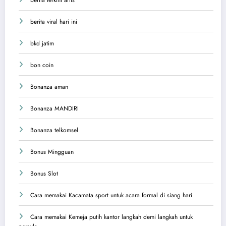
berita terkini artis
berita viral hari ini
bkd jatim
bon coin
Bonanza aman
Bonanza MANDIRI
Bonanza telkomsel
Bonus Mingguan
Bonus Slot
Cara memakai Kacamata sport untuk acara formal di siang hari
Cara memakai Kemeja putih kantor langkah demi langkah untuk