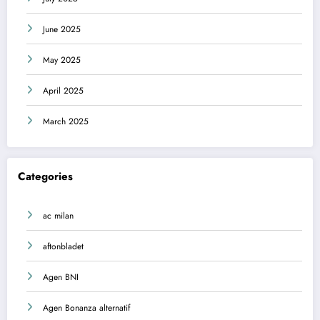
June 2025
May 2025
April 2025
March 2025
Categories
ac milan
aftonbladet
Agen BNI
Agen Bonanza alternatif