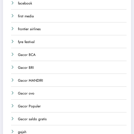
facebook
first media
frontier airlines
fyre festival
Gacor BCA
Gacor BRI
Gacor MANDIRI
Gacor ovo
Gacor Populer
Gacor saldo gratis
gajah