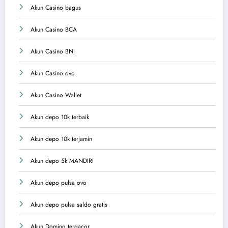
Akun Casino bagus
Akun Casino BCA
Akun Casino BNI
Akun Casino ovo
Akun Casino Wallet
Akun depo 10k terbaik
Akun depo 10k terjamin
Akun depo 5k MANDIRI
Akun depo pulsa ovo
Akun depo pulsa saldo gratis
Akun Domino tergacor