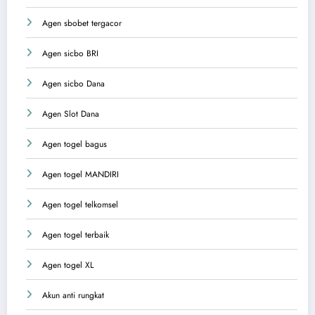
Agen sbobet tergacor
Agen sicbo BRI
Agen sicbo Dana
Agen Slot Dana
Agen togel bagus
Agen togel MANDIRI
Agen togel telkomsel
Agen togel terbaik
Agen togel XL
Akun anti rungkat