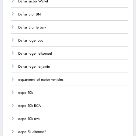
Daftar sicbo Wallet
Daftar Slot BNI
Daftar Slot terbaik
Daftar togel ovo
Daftar togel telkomsel
Daftar togel terjamin
department of motor vehicles
depo 10k
depo 10k BCA
depo 10k ovo
depo 5k alternatif