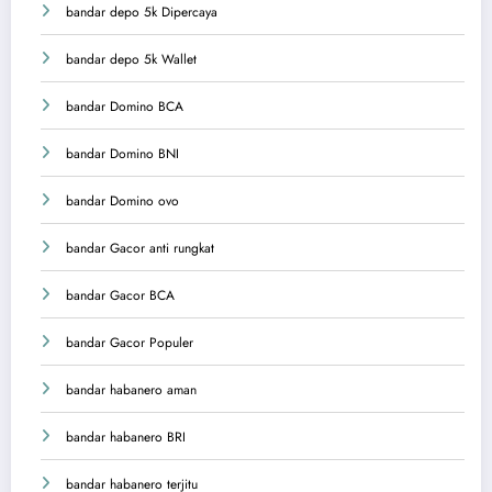
bandar depo 5k Dipercaya
bandar depo 5k Wallet
bandar Domino BCA
bandar Domino BNI
bandar Domino ovo
bandar Gacor anti rungkat
bandar Gacor BCA
bandar Gacor Populer
bandar habanero aman
bandar habanero BRI
bandar habanero terjitu