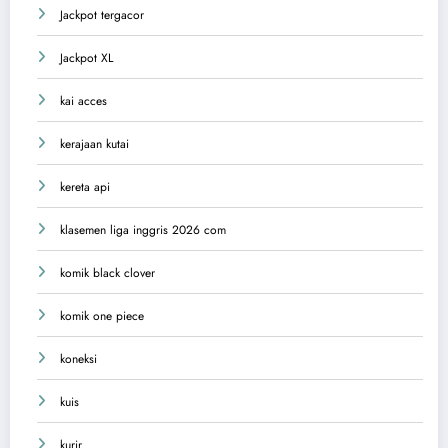
Jackpot tergacor
Jackpot XL
kai acces
kerajaan kutai
kereta api
klasemen liga inggris 2026 com
komik black clover
komik one piece
koneksi
kuis
kurir