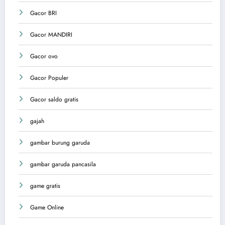
Gacor BRI
Gacor MANDIRI
Gacor ovo
Gacor Populer
Gacor saldo gratis
gajah
gambar burung garuda
gambar garuda pancasila
game gratis
Game Online