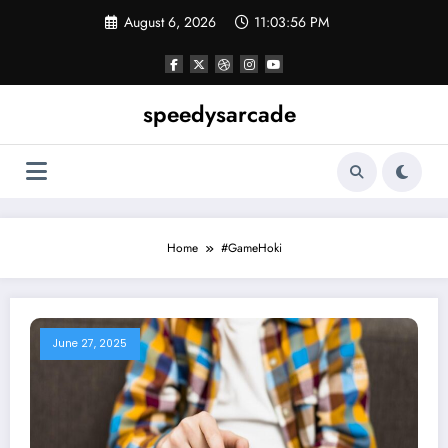
Skip
August 6, 2026
11:03:57 PM
to
content
speedysarcade
Home
#GameHoki
June 27, 2025