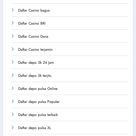
Daftar Casino bagus
Daftar Casino BRI
Daftar Casino Dana
Daftar Casino terjamin
Daftar depo 5k 24 Jam
Daftar depo 5k terjitu
Daftar depo pulsa Online
Daftar depo pulsa Populer
Daftar depo pulsa terbaik
Daftar depo pulsa XL