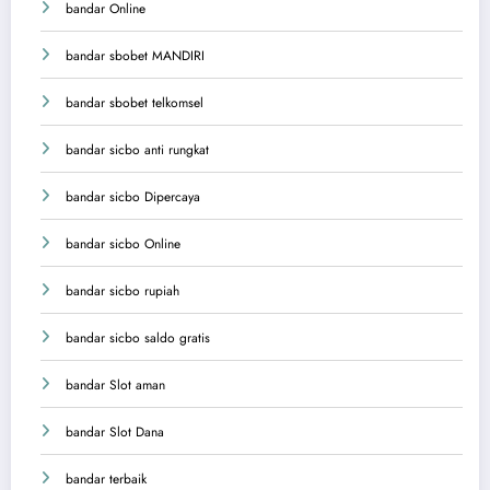
bandar Online
bandar sbobet MANDIRI
bandar sbobet telkomsel
bandar sicbo anti rungkat
bandar sicbo Dipercaya
bandar sicbo Online
bandar sicbo rupiah
bandar sicbo saldo gratis
bandar Slot aman
bandar Slot Dana
bandar terbaik