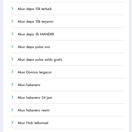
Akun depo 10k terbaik
Akun depo 10k terjamin
Akun depo 5k MANDIRI
Akun depo pulsa ovo
Akun depo pulsa saldo gratis
Akun Domino tergacor
Akun habanero
Akun habanero 24 Jam
Akun habanero resmi
Akun Hoki telkomsel