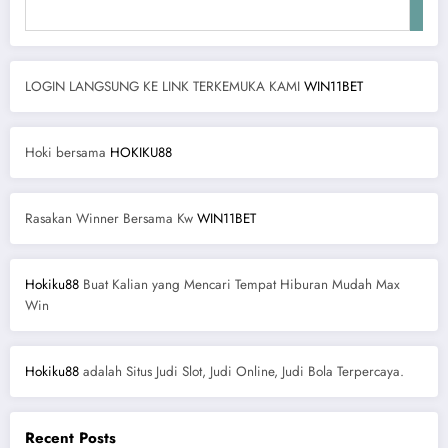
LOGIN LANGSUNG KE LINK TERKEMUKA KAMI
WIN11BET
Hoki bersama
HOKIKU88
Rasakan Winner Bersama Kw
WIN11BET
Hokiku88
Buat Kalian yang Mencari Tempat Hiburan Mudah Max
Win
Hokiku88
adalah Situs Judi Slot, Judi Online, Judi Bola Terpercaya.
Recent Posts