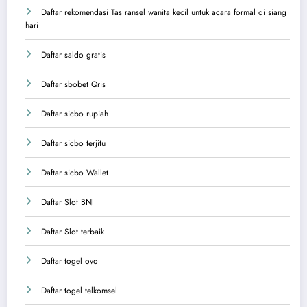
Daftar rekomendasi Tas ransel wanita kecil untuk acara formal di siang
hari
Daftar saldo gratis
Daftar sbobet Qris
Daftar sicbo rupiah
Daftar sicbo terjitu
Daftar sicbo Wallet
Daftar Slot BNI
Daftar Slot terbaik
Daftar togel ovo
Daftar togel telkomsel