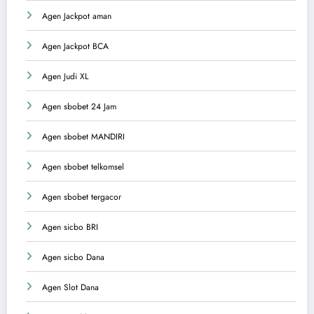
Agen Jackpot aman
Agen Jackpot BCA
Agen Judi XL
Agen sbobet 24 Jam
Agen sbobet MANDIRI
Agen sbobet telkomsel
Agen sbobet tergacor
Agen sicbo BRI
Agen sicbo Dana
Agen Slot Dana