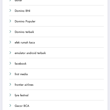
dollar
Domino BNI
Domino Populer
Domino terbaik
efek rumah kaca
emulator android terbaik
facebook
first media
frontier airlines
fyre festival
Gacor BCA