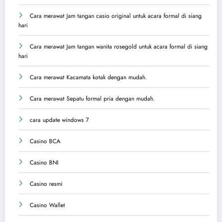
Cara merawat Jam tangan casio original untuk acara formal di siang
hari
Cara merawat Jam tangan wanita rosegold untuk acara formal di siang
hari
Cara merawat Kacamata kotak dengan mudah.
Cara merawat Sepatu formal pria dengan mudah.
cara update windows 7
Casino BCA
Casino BNI
Casino resmi
Casino Wallet