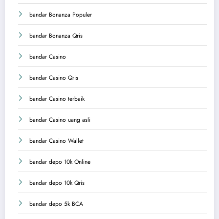
bandar Bonanza Populer
bandar Bonanza Qris
bandar Casino
bandar Casino Qris
bandar Casino terbaik
bandar Casino uang asli
bandar Casino Wallet
bandar depo 10k Online
bandar depo 10k Qris
bandar depo 5k BCA