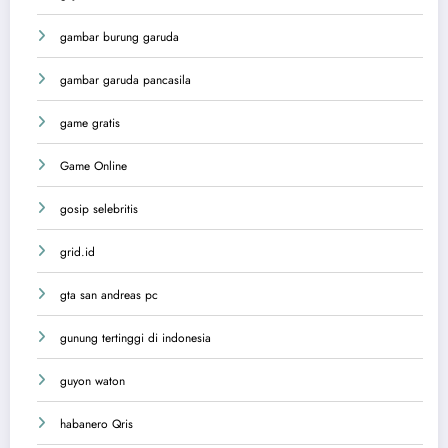
gambar burung garuda
gambar garuda pancasila
game gratis
Game Online
gosip selebritis
grid.id
gta san andreas pc
gunung tertinggi di indonesia
guyon waton
habanero Qris