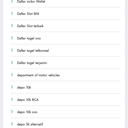
Daftar sicbo Wallet
Daftar Slot BNI
Daftar Slot terbaik
Daftar togel ovo
Daftar togel telkomsel
Daftar togel terjamin
department of motor vehicles
depo 10k
depo 10k BCA
depo 10k ovo
depo 5k alternatif