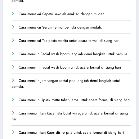
pemula.
Cara memakai Sepatu sekolah anak sd dengan mudah.
Cara memakai Serum retinol pemula dengan mudah.
Cara memakai Tas pesta wanita untuk acara formal di siang hari
Cara memilih Facial wash bpom langkah demi langkah untuk pemula.
Cara memilih Facial wash bpom untuk acara formal di siang hari
Cara memilih Jam tangan rantai pria langkah demi langkah untuk
pemula.
Cara memilih Lipstik matte tahan lama untuk acara formal di siang hari
Cara memutihkan Kacamata bulat vintage untuk acara formal di siang
hari
Cara memutihkan Kaos distro pria untuk acara formal di siang hari