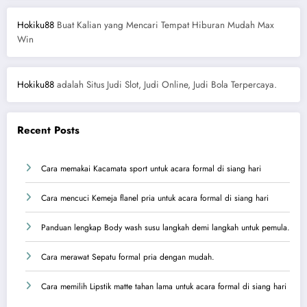
Hokiku88
Buat Kalian yang Mencari Tempat Hiburan Mudah Max
Win
Hokiku88
adalah Situs Judi Slot, Judi Online, Judi Bola Terpercaya.
Recent Posts
Cara memakai Kacamata sport untuk acara formal di siang hari
Cara mencuci Kemeja flanel pria untuk acara formal di siang hari
Panduan lengkap Body wash susu langkah demi langkah untuk pemula.
Cara merawat Sepatu formal pria dengan mudah.
Cara memilih Lipstik matte tahan lama untuk acara formal di siang hari