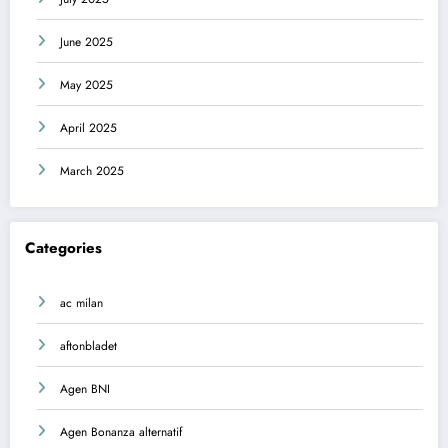
June 2025
May 2025
April 2025
March 2025
Categories
ac milan
aftonbladet
Agen BNI
Agen Bonanza alternatif