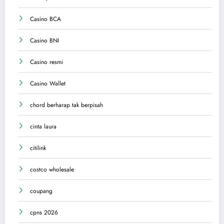
Casino BCA
Casino BNI
Casino resmi
Casino Wallet
chord berharap tak berpisah
cinta laura
citilink
costco wholesale
coupang
cpns 2026