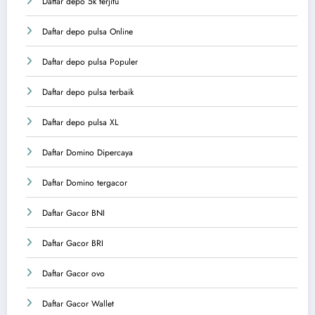
Daftar depo 5k terjitu
Daftar depo pulsa Online
Daftar depo pulsa Populer
Daftar depo pulsa terbaik
Daftar depo pulsa XL
Daftar Domino Dipercaya
Daftar Domino tergacor
Daftar Gacor BNI
Daftar Gacor BRI
Daftar Gacor ovo
Daftar Gacor Wallet