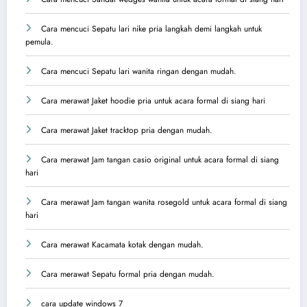
Cara mencuci Sepatu lari nike pria langkah demi langkah untuk
pemula.
Cara mencuci Sepatu lari wanita ringan dengan mudah.
Cara merawat Jaket hoodie pria untuk acara formal di siang hari
Cara merawat Jaket tracktop pria dengan mudah.
Cara merawat Jam tangan casio original untuk acara formal di siang
hari
Cara merawat Jam tangan wanita rosegold untuk acara formal di siang
hari
Cara merawat Kacamata kotak dengan mudah.
Cara merawat Sepatu formal pria dengan mudah.
cara update windows 7