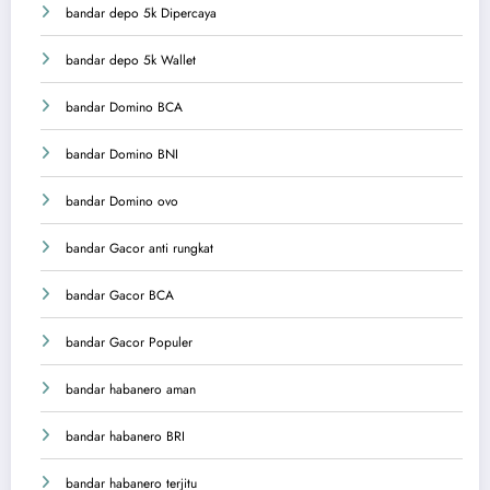
bandar depo 5k Dipercaya
bandar depo 5k Wallet
bandar Domino BCA
bandar Domino BNI
bandar Domino ovo
bandar Gacor anti rungkat
bandar Gacor BCA
bandar Gacor Populer
bandar habanero aman
bandar habanero BRI
bandar habanero terjitu