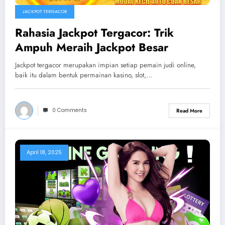
JACKPOT TERGACOR
Rahasia Jackpot Tergacor: Trik
Ampuh Meraih Jackpot Besar
Jackpot tergacor merupakan impian setiap pemain judi online,
baik itu dalam bentuk permainan kasino, slot,…
0 Comments
Read More
April 18, 2025