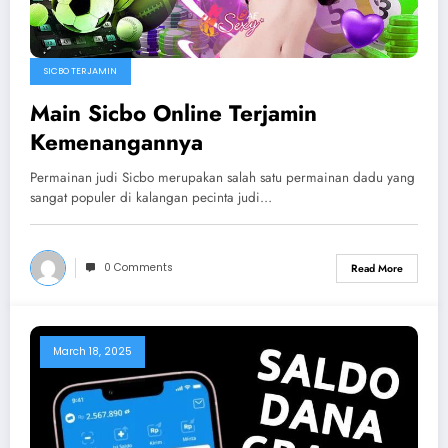
SICBO TERJAMIN
Main Sicbo Online Terjamin
Kemenangannya
Permainan judi Sicbo merupakan salah satu permainan dadu yang
sangat populer di kalangan pecinta judi…
0 Comments
Read More
March 18, 2025