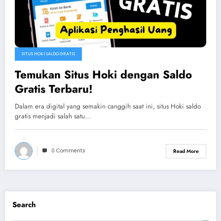
SITUS HOKI SALDO GRATIS
Temukan Situs Hoki dengan Saldo
Gratis Terbaru!
Dalam era digital yang semakin canggih saat ini, situs Hoki saldo
gratis menjadi salah satu…
0 Comments
Read More
Search