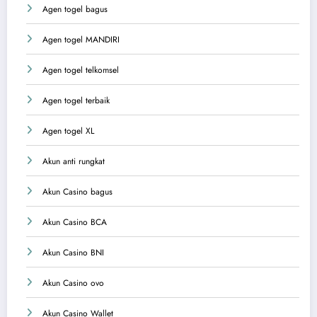
Agen togel bagus
Agen togel MANDIRI
Agen togel telkomsel
Agen togel terbaik
Agen togel XL
Akun anti rungkat
Akun Casino bagus
Akun Casino BCA
Akun Casino BNI
Akun Casino ovo
Akun Casino Wallet