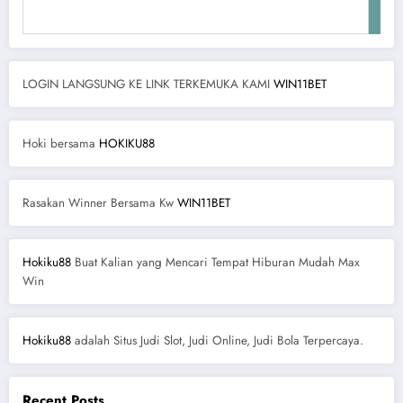
LOGIN LANGSUNG KE LINK TERKEMUKA KAMI
WIN11BET
Hoki bersama
HOKIKU88
Rasakan Winner Bersama Kw
WIN11BET
Hokiku88
Buat Kalian yang Mencari Tempat Hiburan Mudah Max
Win
Hokiku88
adalah Situs Judi Slot, Judi Online, Judi Bola Terpercaya.
Recent Posts