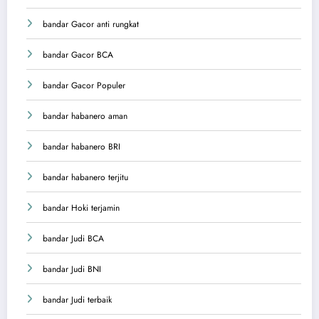
bandar Gacor anti rungkat
bandar Gacor BCA
bandar Gacor Populer
bandar habanero aman
bandar habanero BRI
bandar habanero terjitu
bandar Hoki terjamin
bandar Judi BCA
bandar Judi BNI
bandar Judi terbaik