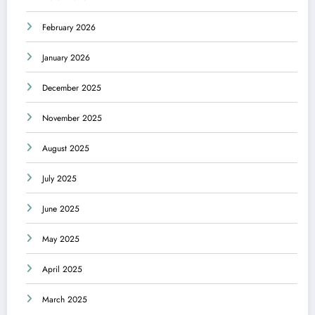
February 2026
January 2026
December 2025
November 2025
August 2025
July 2025
June 2025
May 2025
April 2025
March 2025