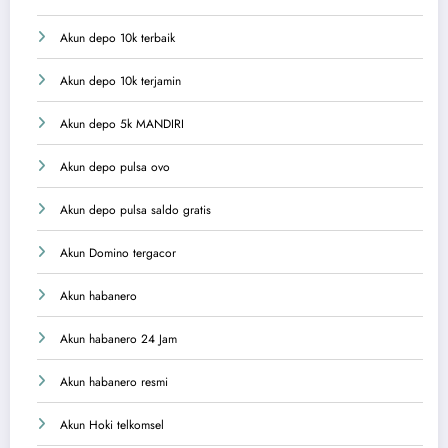
Akun depo 10k terbaik
Akun depo 10k terjamin
Akun depo 5k MANDIRI
Akun depo pulsa ovo
Akun depo pulsa saldo gratis
Akun Domino tergacor
Akun habanero
Akun habanero 24 Jam
Akun habanero resmi
Akun Hoki telkomsel