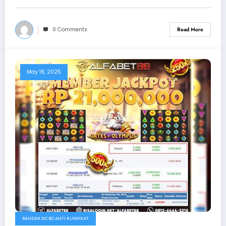
0 Comments
Read More
May 18, 2025
BANDAR SICBO ANTI RUNGKAT