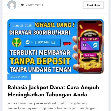
0 Comments
Read More
June 26, 2025
JACKPOT DANA
Rahasia Jackpot Dana: Cara Ampuh
Meningkatkan Tabungan Anda
Jackpot Dana merupakan salah satu platform digital yang
menyediakan layanan pinjaman online tanpa jaminan dengan…