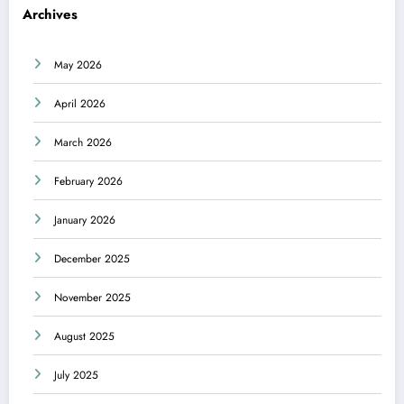
Archives
May 2026
April 2026
March 2026
February 2026
January 2026
December 2025
November 2025
August 2025
July 2025