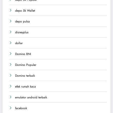
depo 5k Wallet
depo pulsa
disneyplus
dollar
Domino BNI
Domino Populer
Domino terbaik
efek rumah kaca
emulator android terbaik
facebook