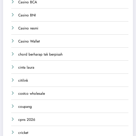
Casino BCA
Casino BNI
Casino resmi
Casino Wallet
chord berharap tak berpisah
cinta laura
citilink
costco wholesale
coupang
cpns 2026
cricket