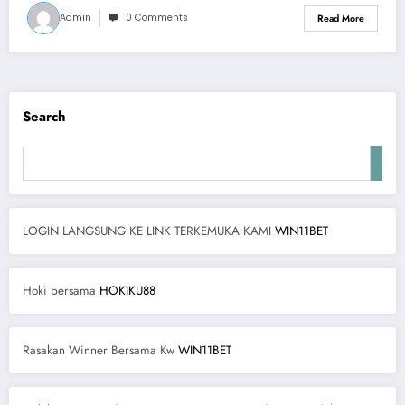
Admin
0 Comments
Read More
Search
LOGIN LANGSUNG KE LINK TERKEMUKA KAMI
WIN11BET
Hoki bersama
HOKIKU88
Rasakan Winner Bersama Kw
WIN11BET