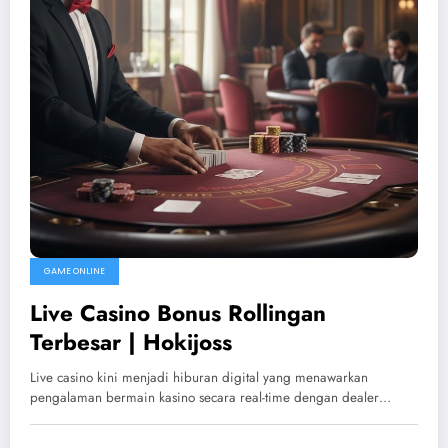
GAME ONLINE
Live Casino Bonus Rollingan
Terbesar | Hokijoss
Live casino kini menjadi hiburan digital yang menawarkan
pengalaman bermain kasino secara real-time dengan dealer…