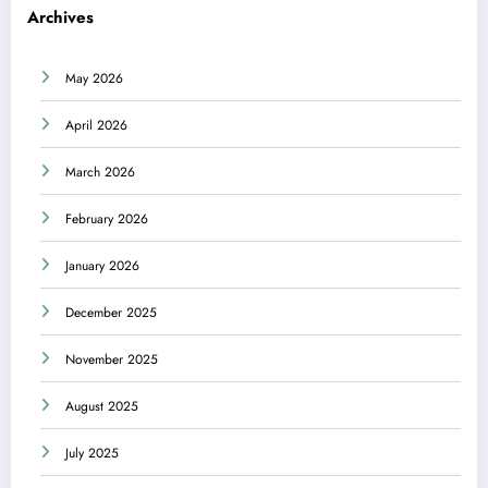
Archives
May 2026
April 2026
March 2026
February 2026
January 2026
December 2025
November 2025
August 2025
July 2025