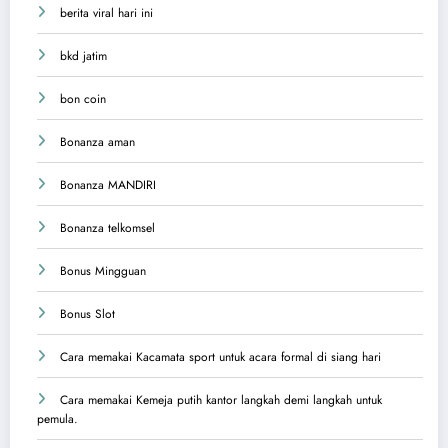
berita viral hari ini
bkd jatim
bon coin
Bonanza aman
Bonanza MANDIRI
Bonanza telkomsel
Bonus Mingguan
Bonus Slot
Cara memakai Kacamata sport untuk acara formal di siang hari
Cara memakai Kemeja putih kantor langkah demi langkah untuk
pemula.