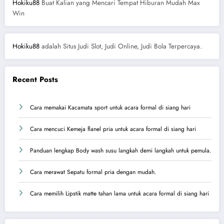
Hokiku88
Buat Kalian yang Mencari Tempat Hiburan Mudah Max
Win
Hokiku88
adalah Situs Judi Slot, Judi Online, Judi Bola Terpercaya.
Recent Posts
Cara memakai Kacamata sport untuk acara formal di siang hari
Cara mencuci Kemeja flanel pria untuk acara formal di siang hari
Panduan lengkap Body wash susu langkah demi langkah untuk pemula.
Cara merawat Sepatu formal pria dengan mudah.
Cara memilih Lipstik matte tahan lama untuk acara formal di siang hari