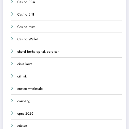
Casino BCA
Casino BNI
Casino resmi
Casino Wallet
chord berharap tak berpisah
cinta laura
citilink
costco wholesale
coupang
cpns 2026
cricket