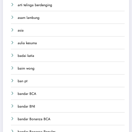
arti telinga berdenging
asam lambung
asia
aulia kesuma
badai katia
baim wong
ban pt
bandar BCA
bandar BNI
bandar Bonanza BCA
bandar Bonanza Populer