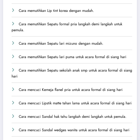
Cara memutihkan Lip tint korea dengan mudah.
Cara memutihkan Sepatu formal pria langkah demi langkah untuk
pemula.
Cara memutihkan Sepatu lari mizuno dengan mudah.
Cara memutihkan Sepatu lari puma untuk acara formal di siang hari
Cara memutihkan Sepatu sekolah anak smp untuk acara formal di siang
hari
Cara mencuci Kemeja flanel pria untuk acara formal di siang hari
Cara mencuci Lipstik matte tahan lama untuk acara formal di siang hari
Cara mencuci Sandal hak tahu langkah demi langkah untuk pemula.
Cara mencuci Sandal wedges wanita untuk acara formal di siang hari