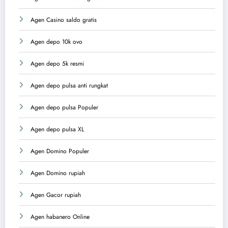
Agen Casino saldo gratis
Agen depo 10k ovo
Agen depo 5k resmi
Agen depo pulsa anti rungkat
Agen depo pulsa Populer
Agen depo pulsa XL
Agen Domino Populer
Agen Domino rupiah
Agen Gacor rupiah
Agen habanero Online