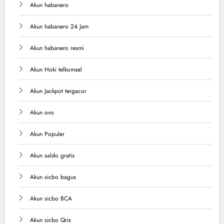
Akun habanero
Akun habanero 24 Jam
Akun habanero resmi
Akun Hoki telkomsel
Akun Jackpot tergacor
Akun ovo
Akun Populer
Akun saldo gratis
Akun sicbo bagus
Akun sicbo BCA
Akun sicbo Qris