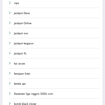
inps
Jackpot Dana
Jackpot Online
Jackpot ovo
Jackpot tergacor
Jackpot XL
kai acces
kerajaan kutai
kereta api
klasemen liga inggris 2026 com
komik black clover