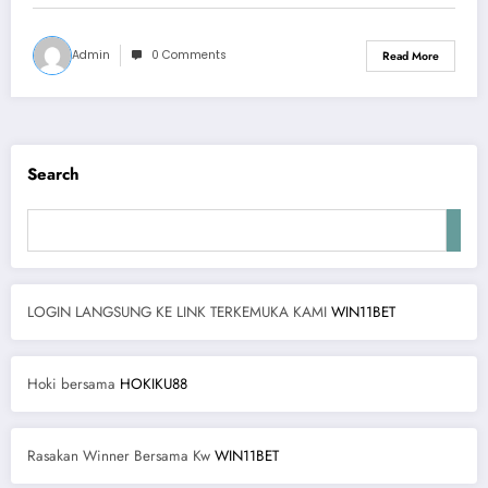
Admin
0 Comments
Read More
Search
LOGIN LANGSUNG KE LINK TERKEMUKA KAMI
WIN11BET
Hoki bersama
HOKIKU88
Rasakan Winner Bersama Kw
WIN11BET