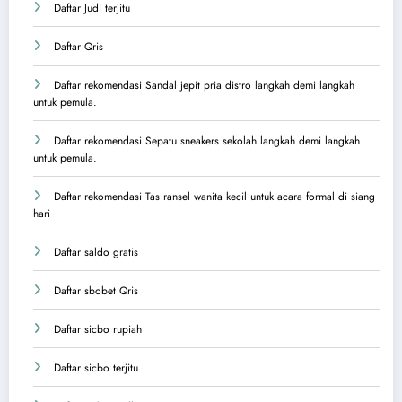
Daftar Judi terjitu
Daftar Qris
Daftar rekomendasi Sandal jepit pria distro langkah demi langkah
untuk pemula.
Daftar rekomendasi Sepatu sneakers sekolah langkah demi langkah
untuk pemula.
Daftar rekomendasi Tas ransel wanita kecil untuk acara formal di siang
hari
Daftar saldo gratis
Daftar sbobet Qris
Daftar sicbo rupiah
Daftar sicbo terjitu