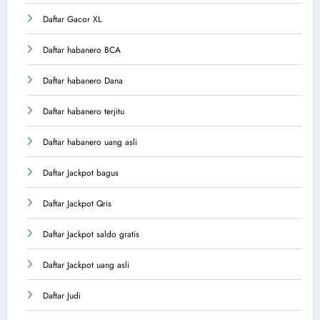
Daftar Gacor XL
Daftar habanero BCA
Daftar habanero Dana
Daftar habanero terjitu
Daftar habanero uang asli
Daftar Jackpot bagus
Daftar Jackpot Qris
Daftar Jackpot saldo gratis
Daftar Jackpot uang asli
Daftar Judi