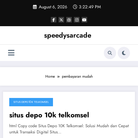
Skip
August 6, 2026
3:22:49 PM
to
content
speedysarcade
Home
pembayaran mudah
SITUS DEPO 10K TELKOMSEL
January 23, 2026
situs depo 10k telkomsel
html Copy code Situs Depo 10K Telkomsel: Solusi Mudah dan Cepat
untuk Transaksi Digital Situs…