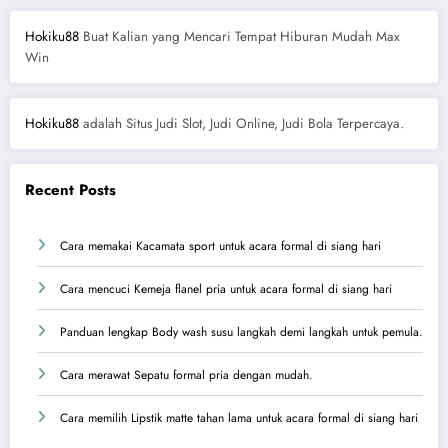
Hokiku88
Buat Kalian yang Mencari Tempat Hiburan Mudah Max
Win
Hokiku88
adalah Situs Judi Slot, Judi Online, Judi Bola Terpercaya.
Recent Posts
Cara memakai Kacamata sport untuk acara formal di siang hari
Cara mencuci Kemeja flanel pria untuk acara formal di siang hari
Panduan lengkap Body wash susu langkah demi langkah untuk pemula.
Cara merawat Sepatu formal pria dengan mudah.
Cara memilih Lipstik matte tahan lama untuk acara formal di siang hari