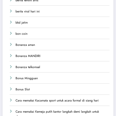
berita terkini artis
berita viral hari ini
bkd jatim
bon coin
Bonanza aman
Bonanza MANDIRI
Bonanza telkomsel
Bonus Mingguan
Bonus Slot
Cara memakai Kacamata sport untuk acara formal di siang hari
Cara memakai Kemeja putih kantor langkah demi langkah untuk