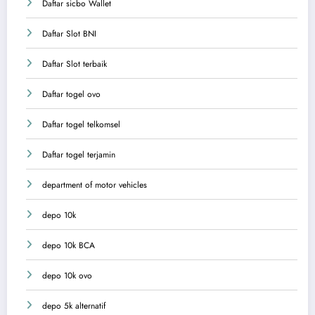
Daftar sicbo Wallet
Daftar Slot BNI
Daftar Slot terbaik
Daftar togel ovo
Daftar togel telkomsel
Daftar togel terjamin
department of motor vehicles
depo 10k
depo 10k BCA
depo 10k ovo
depo 5k alternatif