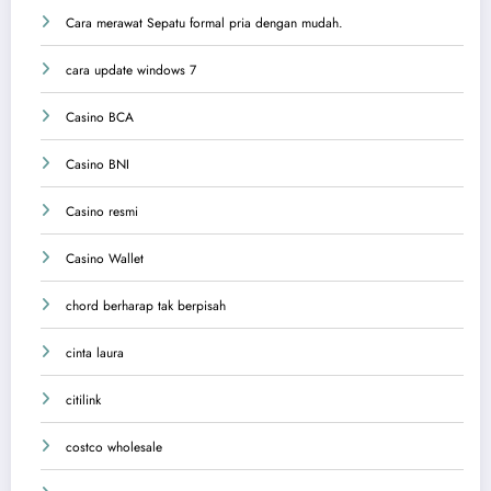
Cara merawat Sepatu formal pria dengan mudah.
cara update windows 7
Casino BCA
Casino BNI
Casino resmi
Casino Wallet
chord berharap tak berpisah
cinta laura
citilink
costco wholesale