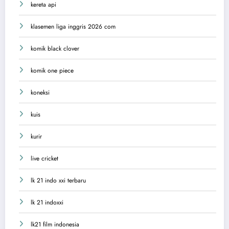
kereta api
klasemen liga inggris 2026 com
komik black clover
komik one piece
koneksi
kuis
kurir
live cricket
lk 21 indo xxi terbaru
lk 21 indoxxi
lk21 film indonesia