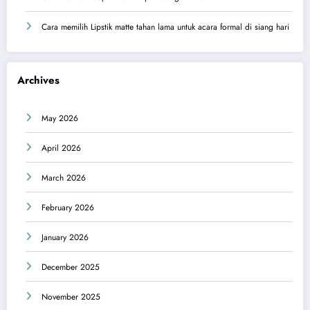
Cara memilih Lipstik matte tahan lama untuk acara formal di siang hari
Archives
May 2026
April 2026
March 2026
February 2026
January 2026
December 2025
November 2025