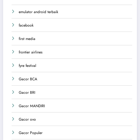
emulator android terbaik
facebook
first media
frontier airlines
fyre festival
Gacor BCA
Gacor BRI
Gacor MANDIRI
Gacor ovo
Gacor Populer