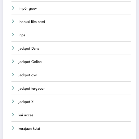
impôt gouv
indoxxi film semi
inps
Jackpot Dana
Jackpot Online
Jackpot ovo
Jackpot tergacor
Jackpot XL
kai acces
kerajaan kutai