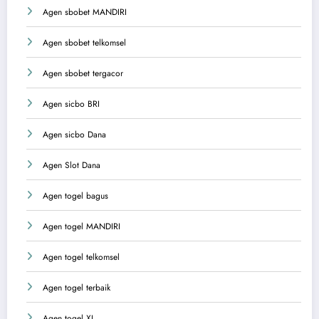
Agen sbobet MANDIRI
Agen sbobet telkomsel
Agen sbobet tergacor
Agen sicbo BRI
Agen sicbo Dana
Agen Slot Dana
Agen togel bagus
Agen togel MANDIRI
Agen togel telkomsel
Agen togel terbaik
Agen togel XL