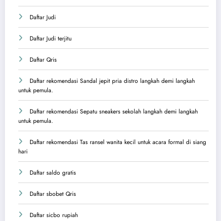
Daftar Judi
Daftar Judi terjitu
Daftar Qris
Daftar rekomendasi Sandal jepit pria distro langkah demi langkah
untuk pemula.
Daftar rekomendasi Sepatu sneakers sekolah langkah demi langkah
untuk pemula.
Daftar rekomendasi Tas ransel wanita kecil untuk acara formal di siang
hari
Daftar saldo gratis
Daftar sbobet Qris
Daftar sicbo rupiah