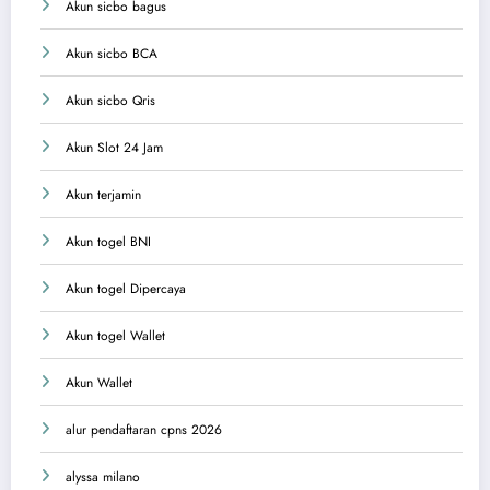
Akun sicbo bagus
Akun sicbo BCA
Akun sicbo Qris
Akun Slot 24 Jam
Akun terjamin
Akun togel BNI
Akun togel Dipercaya
Akun togel Wallet
Akun Wallet
alur pendaftaran cpns 2026
alyssa milano