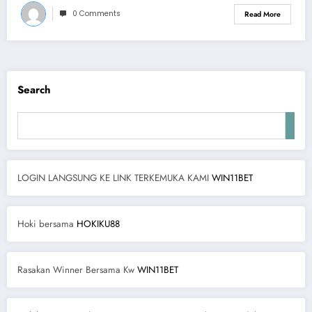
0 Comments
Read More
Search
LOGIN LANGSUNG KE LINK TERKEMUKA KAMI
WIN11BET
Hoki bersama
HOKIKU88
Rasakan Winner Bersama Kw
WIN11BET