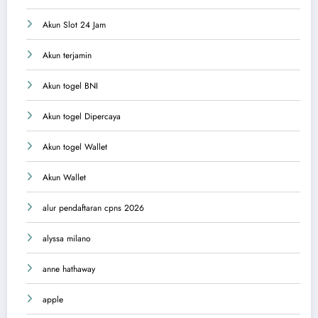
Akun Slot 24 Jam
Akun terjamin
Akun togel BNI
Akun togel Dipercaya
Akun togel Wallet
Akun Wallet
alur pendaftaran cpns 2026
alyssa milano
anne hathaway
apple