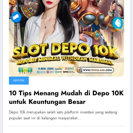
DEPO 10K
10 Tips Menang Mudah di Depo 10K
untuk Keuntungan Besar
Depo 10k merupakan salah satu platform investasi yang sedang
populer saat ini di kalangan masyarakat…