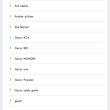
first media
frontier airlines
fyre festival
Gacor BCA
Gacor BRI
Gacor MANDIRI
Gacor ovo
Gacor Populer
Gacor saldo gratis
gajah