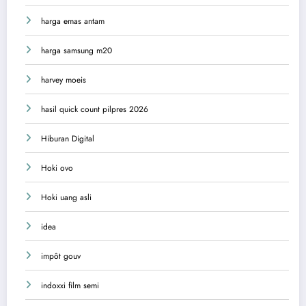
harga emas antam
harga samsung m20
harvey moeis
hasil quick count pilpres 2026
Hiburan Digital
Hoki ovo
Hoki uang asli
idea
impôt gouv
indoxxi film semi