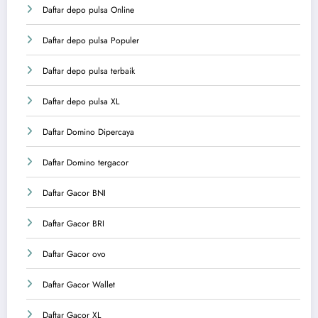
Daftar depo pulsa Online
Daftar depo pulsa Populer
Daftar depo pulsa terbaik
Daftar depo pulsa XL
Daftar Domino Dipercaya
Daftar Domino tergacor
Daftar Gacor BNI
Daftar Gacor BRI
Daftar Gacor ovo
Daftar Gacor Wallet
Daftar Gacor XL