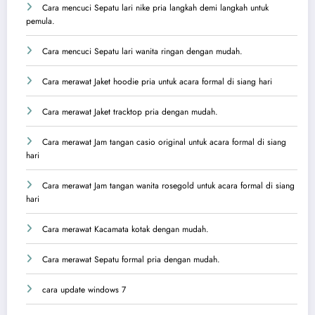
Cara mencuci Sepatu lari nike pria langkah demi langkah untuk
pemula.
Cara mencuci Sepatu lari wanita ringan dengan mudah.
Cara merawat Jaket hoodie pria untuk acara formal di siang hari
Cara merawat Jaket tracktop pria dengan mudah.
Cara merawat Jam tangan casio original untuk acara formal di siang
hari
Cara merawat Jam tangan wanita rosegold untuk acara formal di siang
hari
Cara merawat Kacamata kotak dengan mudah.
Cara merawat Sepatu formal pria dengan mudah.
cara update windows 7