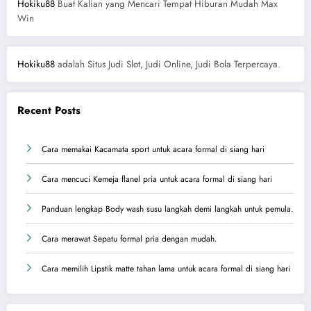
Hokiku88
Buat Kalian yang Mencari Tempat Hiburan Mudah Max
Win
Hokiku88
adalah Situs Judi Slot, Judi Online, Judi Bola Terpercaya.
Recent Posts
Cara memakai Kacamata sport untuk acara formal di siang hari
Cara mencuci Kemeja flanel pria untuk acara formal di siang hari
Panduan lengkap Body wash susu langkah demi langkah untuk pemula.
Cara merawat Sepatu formal pria dengan mudah.
Cara memilih Lipstik matte tahan lama untuk acara formal di siang hari