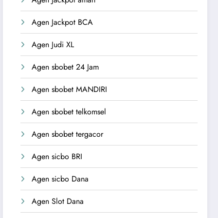
Agen Jackpot BCA
Agen Judi XL
Agen sbobet 24 Jam
Agen sbobet MANDIRI
Agen sbobet telkomsel
Agen sbobet tergacor
Agen sicbo BRI
Agen sicbo Dana
Agen Slot Dana