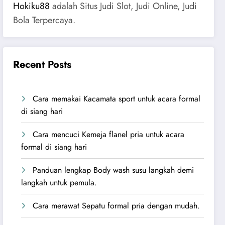
Hokiku88
adalah Situs Judi Slot, Judi Online, Judi
Bola Terpercaya.
Recent Posts
Cara memakai Kacamata sport untuk acara formal
di siang hari
Cara mencuci Kemeja flanel pria untuk acara
formal di siang hari
Panduan lengkap Body wash susu langkah demi
langkah untuk pemula.
Cara merawat Sepatu formal pria dengan mudah.