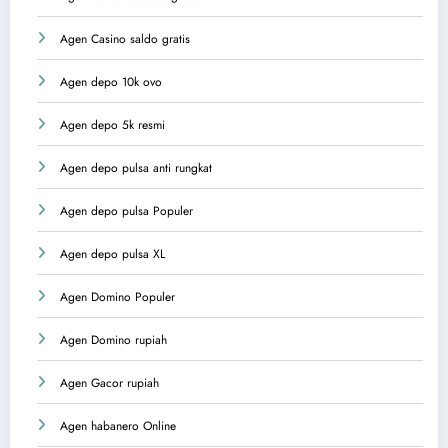
Agen Casino saldo gratis
Agen depo 10k ovo
Agen depo 5k resmi
Agen depo pulsa anti rungkat
Agen depo pulsa Populer
Agen depo pulsa XL
Agen Domino Populer
Agen Domino rupiah
Agen Gacor rupiah
Agen habanero Online