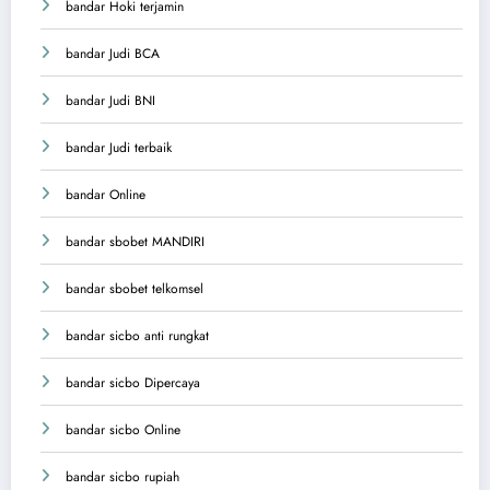
bandar Hoki terjamin
bandar Judi BCA
bandar Judi BNI
bandar Judi terbaik
bandar Online
bandar sbobet MANDIRI
bandar sbobet telkomsel
bandar sicbo anti rungkat
bandar sicbo Dipercaya
bandar sicbo Online
bandar sicbo rupiah