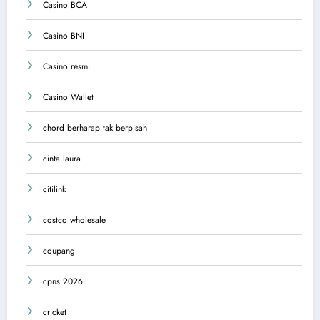
Casino BCA
Casino BNI
Casino resmi
Casino Wallet
chord berharap tak berpisah
cinta laura
citilink
costco wholesale
coupang
cpns 2026
cricket