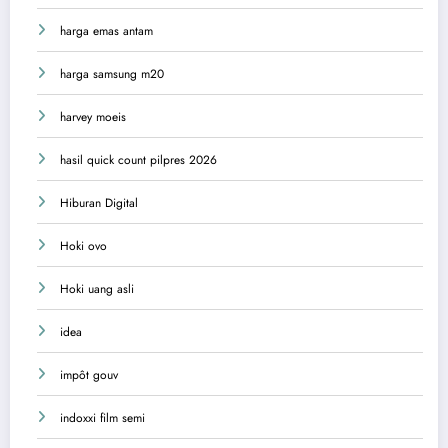
harga emas antam
harga samsung m20
harvey moeis
hasil quick count pilpres 2026
Hiburan Digital
Hoki ovo
Hoki uang asli
idea
impôt gouv
indoxxi film semi