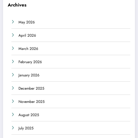
Archives
May 2026
April 2026
March 2026
February 2026
January 2026
December 2025
November 2025
August 2025
July 2025