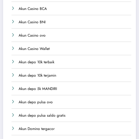
Akun Casino BCA
Akun Casino BNI
Akun Casino ovo
Akun Casino Wallet
Akun depo 10k terbaik
Akun depo 10k terjamin
Akun depo 5k MANDIRI
Akun depo pulsa ovo
Akun depo pulsa saldo gratis
Akun Domino tergacor