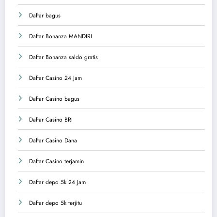
Daftar bagus
Daftar Bonanza MANDIRI
Daftar Bonanza saldo gratis
Daftar Casino 24 Jam
Daftar Casino bagus
Daftar Casino BRI
Daftar Casino Dana
Daftar Casino terjamin
Daftar depo 5k 24 Jam
Daftar depo 5k terjitu