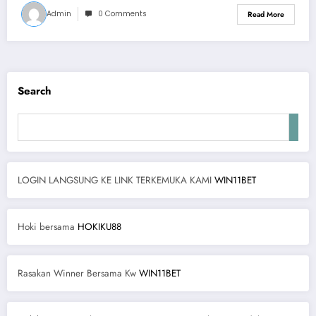
Admin
0 Comments
Read More
Search
LOGIN LANGSUNG KE LINK TERKEMUKA KAMI
WIN11BET
Hoki bersama
HOKIKU88
Rasakan Winner Bersama Kw
WIN11BET