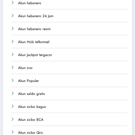
Akun habanero
Akun habanero 24 Jam
Akun habanero resmi
Akun Hoki telkomsel
Akun Jackpot tergacor
Akun ovo
Akun Populer
Akun saldo gratis
Akun sicbo bagus
Akun sicbo BCA
Akun sicbo Qris