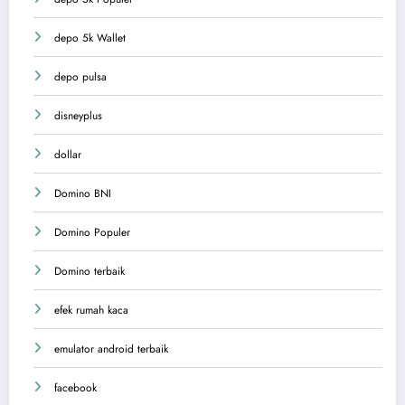
depo 5k Wallet
depo pulsa
disneyplus
dollar
Domino BNI
Domino Populer
Domino terbaik
efek rumah kaca
emulator android terbaik
facebook