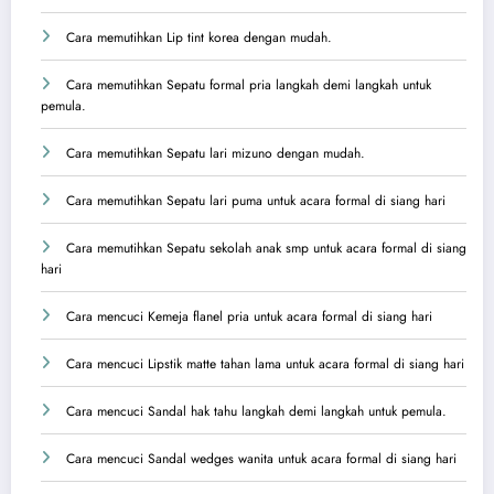
Cara memutihkan Lip tint korea dengan mudah.
Cara memutihkan Sepatu formal pria langkah demi langkah untuk
pemula.
Cara memutihkan Sepatu lari mizuno dengan mudah.
Cara memutihkan Sepatu lari puma untuk acara formal di siang hari
Cara memutihkan Sepatu sekolah anak smp untuk acara formal di siang
hari
Cara mencuci Kemeja flanel pria untuk acara formal di siang hari
Cara mencuci Lipstik matte tahan lama untuk acara formal di siang hari
Cara mencuci Sandal hak tahu langkah demi langkah untuk pemula.
Cara mencuci Sandal wedges wanita untuk acara formal di siang hari