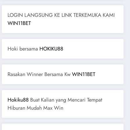
LOGIN LANGSUNG KE LINK TERKEMUKA KAMI
WIN11BET
Hoki bersama
HOKIKU88
Rasakan Winner Bersama Kw
WIN11BET
Hokiku88
Buat Kalian yang Mencari Tempat
Hiburan Mudah Max Win