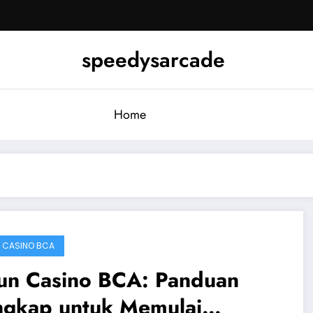
speedysarcade
Home
 CASINO BCA
un Casino BCA: Panduan
ngkap untuk Memulai