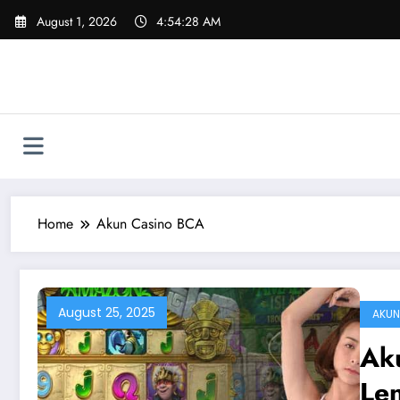
Skip
August 1, 2026
4:54:29 AM
to
content
Home
Akun Casino BCA
August 25, 2025
AKUN
Ak
Le