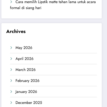
Cara memilih Lipstik matte tahan lama untuk acara
formal di siang hari
Archives
May 2026
April 2026
March 2026
February 2026
January 2026
December 2025