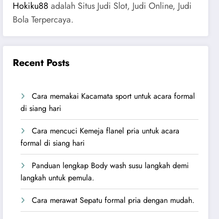
Hokiku88
adalah Situs Judi Slot, Judi Online, Judi
Bola Terpercaya.
Recent Posts
Cara memakai Kacamata sport untuk acara formal
di siang hari
Cara mencuci Kemeja flanel pria untuk acara
formal di siang hari
Panduan lengkap Body wash susu langkah demi
langkah untuk pemula.
Cara merawat Sepatu formal pria dengan mudah.