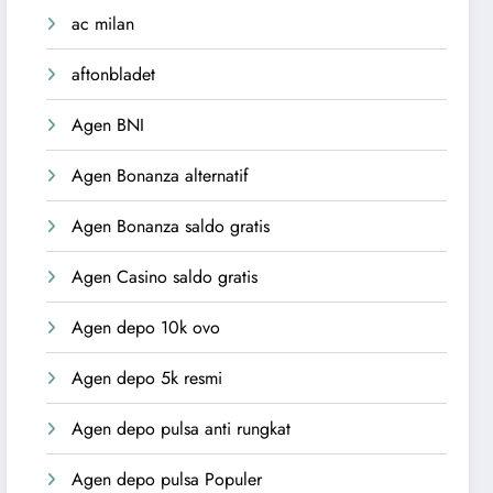
ac milan
aftonbladet
Agen BNI
Agen Bonanza alternatif
Agen Bonanza saldo gratis
Agen Casino saldo gratis
Agen depo 10k ovo
Agen depo 5k resmi
Agen depo pulsa anti rungkat
Agen depo pulsa Populer