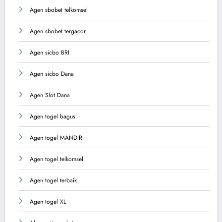
Agen sbobet telkomsel
Agen sbobet tergacor
Agen sicbo BRI
Agen sicbo Dana
Agen Slot Dana
Agen togel bagus
Agen togel MANDIRI
Agen togel telkomsel
Agen togel terbaik
Agen togel XL