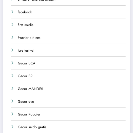
facebook
first media
frontier airlines
fyre festival
Gacor BCA
Gacor BRI
Gacor MANDIRI
Gacor ovo
Gacor Populer
Gacor saldo gratis