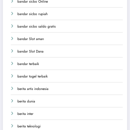
bandar sicbo Online
bandar sicbo rupiah
bandar sicbo saldo gratis
bandar Slot aman
bandar Slot Dana
bandar terbaik
bandar togel terbaik
berita artis indonesia
berita dunia
berita inter
berita teknologi