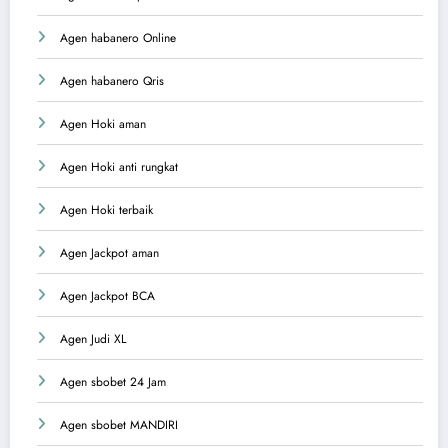
Agen habanero Online
Agen habanero Qris
Agen Hoki aman
Agen Hoki anti rungkat
Agen Hoki terbaik
Agen Jackpot aman
Agen Jackpot BCA
Agen Judi XL
Agen sbobet 24 Jam
Agen sbobet MANDIRI