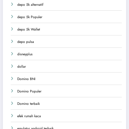
depo 5k alternatif
depo 5k Populer
depo 5k Wallet
depo pulsa
disneyplus
dollar
Domino BNI
Domino Populer
Domino terbaik
efek rumah kaca
emulator android terbaik