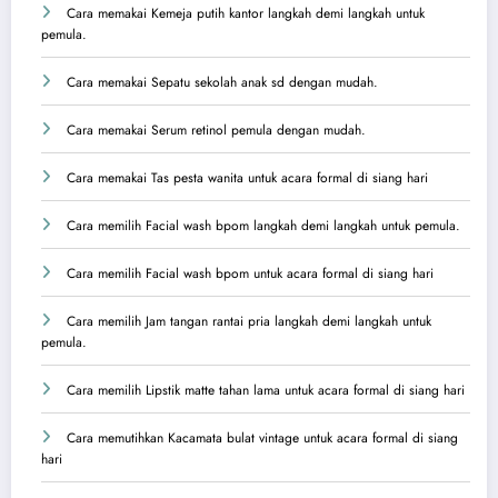
Cara memakai Kemeja putih kantor langkah demi langkah untuk
pemula.
Cara memakai Sepatu sekolah anak sd dengan mudah.
Cara memakai Serum retinol pemula dengan mudah.
Cara memakai Tas pesta wanita untuk acara formal di siang hari
Cara memilih Facial wash bpom langkah demi langkah untuk pemula.
Cara memilih Facial wash bpom untuk acara formal di siang hari
Cara memilih Jam tangan rantai pria langkah demi langkah untuk
pemula.
Cara memilih Lipstik matte tahan lama untuk acara formal di siang hari
Cara memutihkan Kacamata bulat vintage untuk acara formal di siang
hari