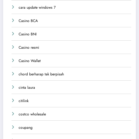
cara update windows 7
Casino BCA
Casino BNI
Casino resmi
Casino Wallet
chord berharap tak berpisah
cinta laura
citilink
costco wholesale
coupang