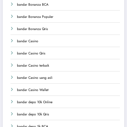
bandar Bonanza BCA
bandar Bonanza Populer
bandar Bonanza Qris
bandar Casino
bandar Casino Qris
bandar Casino terbaik
bandar Casino uang asli
bandar Casino Wallet
bandar depo 10k Online
bandar depo 10k Qris
bandar depo 5k BCA