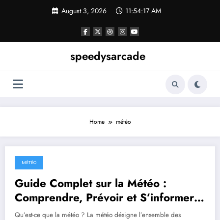
Skip
August 3, 2026
11:54:18 AM
to
content
speedysarcade
Home
météo
MÉTÉO
March 28, 2026
Guide Complet sur la Météo :
Comprendre, Prévoir et S’informer
en Temps Réel
Qu’est-ce que la météo ? La météo désigne l’ensemble des