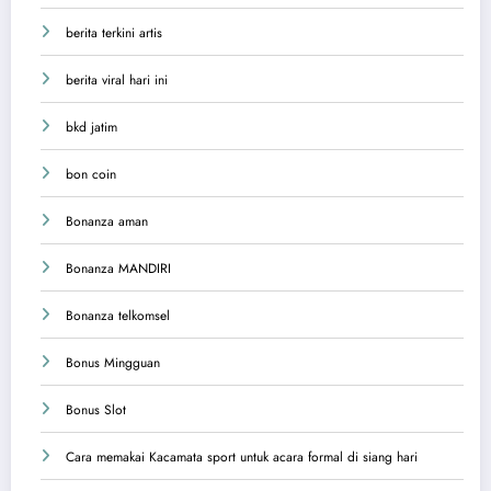
berita terkini artis
berita viral hari ini
bkd jatim
bon coin
Bonanza aman
Bonanza MANDIRI
Bonanza telkomsel
Bonus Mingguan
Bonus Slot
Cara memakai Kacamata sport untuk acara formal di siang hari