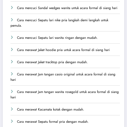
Cara mencuci Sandal wedges wanita untuk acara formal di siang hari
Cara mencuci Sepatu lari nike pria langkah demi langkah untuk
pemula.
Cara mencuci Sepatu lari wanita ringan dengan mudah.
Cara merawat Jaket hoodie pria untuk acara formal di siang hari
Cara merawat Jaket tracktop pria dengan mudah.
Cara merawat Jam tangan casio original untuk acara formal di siang
hari
Cara merawat Jam tangan wanita rosegold untuk acara formal di siang
hari
Cara merawat Kacamata kotak dengan mudah.
Cara merawat Sepatu formal pria dengan mudah.