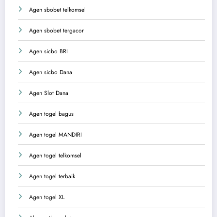
Agen sbobet telkomsel
Agen sbobet tergacor
Agen sicbo BRI
Agen sicbo Dana
Agen Slot Dana
Agen togel bagus
Agen togel MANDIRI
Agen togel telkomsel
Agen togel terbaik
Agen togel XL