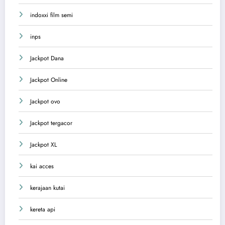
indoxxi film semi
inps
Jackpot Dana
Jackpot Online
Jackpot ovo
Jackpot tergacor
Jackpot XL
kai acces
kerajaan kutai
kereta api