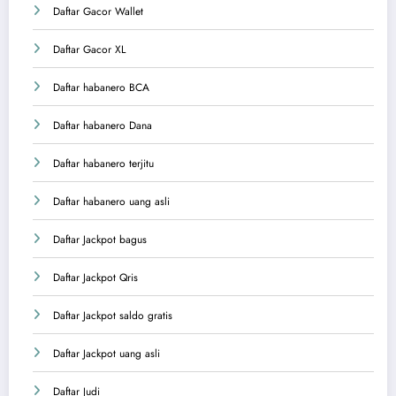
Daftar Gacor Wallet
Daftar Gacor XL
Daftar habanero BCA
Daftar habanero Dana
Daftar habanero terjitu
Daftar habanero uang asli
Daftar Jackpot bagus
Daftar Jackpot Qris
Daftar Jackpot saldo gratis
Daftar Jackpot uang asli
Daftar Judi