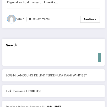
Digunakan tidak hanya di Amerika…
Admin
0 Comments
Read More
Search
LOGIN LANGSUNG KE LINK TERKEMUKA KAMI
WIN11BET
Hoki bersama
HOKIKU88
Rasakan Winner Bersama Kw
WIN11BET