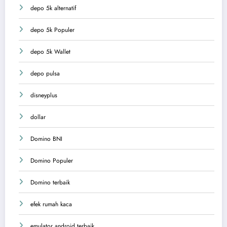
depo 5k alternatif
depo 5k Populer
depo 5k Wallet
depo pulsa
disneyplus
dollar
Domino BNI
Domino Populer
Domino terbaik
efek rumah kaca
emulator android terbaik