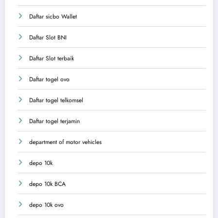
Daftar sicbo Wallet
Daftar Slot BNI
Daftar Slot terbaik
Daftar togel ovo
Daftar togel telkomsel
Daftar togel terjamin
department of motor vehicles
depo 10k
depo 10k BCA
depo 10k ovo