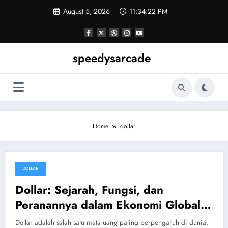
Skip
August 5, 2026
11:34:23 PM
to
content
speedysarcade
Home
dollar
DOLLAR
March 13, 2026
Dollar: Sejarah, Fungsi, dan
Peranannya dalam Ekonomi Global
yang Wajib Anda Ketahui
Dollar adalah salah satu mata uang paling berpengaruh di dunia.