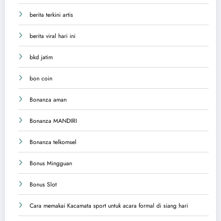
berita terkini artis
berita viral hari ini
bkd jatim
bon coin
Bonanza aman
Bonanza MANDIRI
Bonanza telkomsel
Bonus Mingguan
Bonus Slot
Cara memakai Kacamata sport untuk acara formal di siang hari