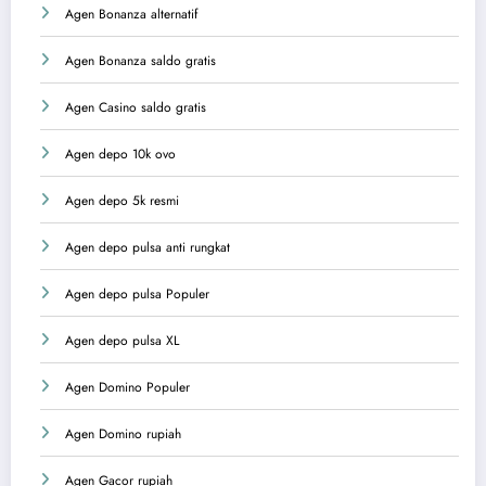
Agen Bonanza alternatif
Agen Bonanza saldo gratis
Agen Casino saldo gratis
Agen depo 10k ovo
Agen depo 5k resmi
Agen depo pulsa anti rungkat
Agen depo pulsa Populer
Agen depo pulsa XL
Agen Domino Populer
Agen Domino rupiah
Agen Gacor rupiah