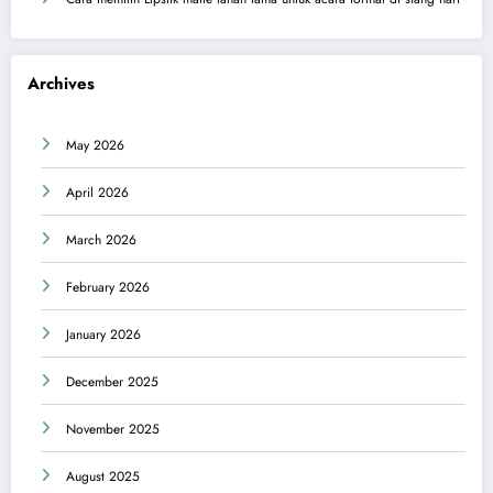
Archives
May 2026
April 2026
March 2026
February 2026
January 2026
December 2025
November 2025
August 2025