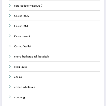
cara update windows 7
Casino BCA
Casino BNI
Casino resmi
Casino Wallet
chord berharap tak berpisah
cinta laura
citilink
costco wholesale
coupang