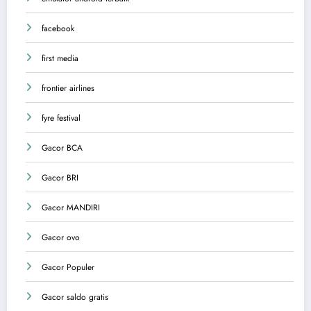
facebook
first media
frontier airlines
fyre festival
Gacor BCA
Gacor BRI
Gacor MANDIRI
Gacor ovo
Gacor Populer
Gacor saldo gratis