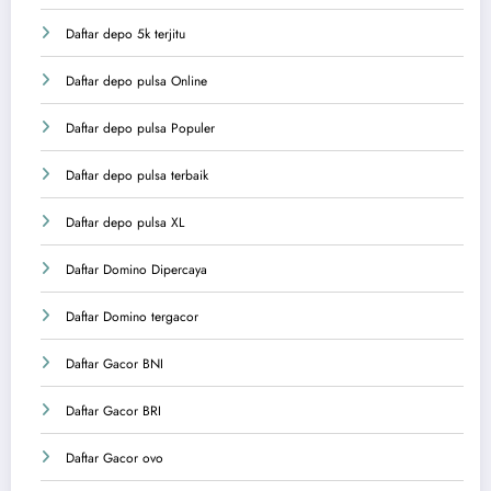
Daftar depo 5k terjitu
Daftar depo pulsa Online
Daftar depo pulsa Populer
Daftar depo pulsa terbaik
Daftar depo pulsa XL
Daftar Domino Dipercaya
Daftar Domino tergacor
Daftar Gacor BNI
Daftar Gacor BRI
Daftar Gacor ovo