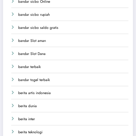
bandar sicbo Online
bandar sicbo rupiah
bandar sicbo saldo gratis
bandar Slot aman
bandar Slot Dana
bandar terbaik
bandar togel terbaik
berita artis indonesia
berita dunia
berita inter
berita teknologi