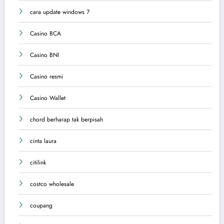
cara update windows 7
Casino BCA
Casino BNI
Casino resmi
Casino Wallet
chord berharap tak berpisah
cinta laura
citilink
costco wholesale
coupang