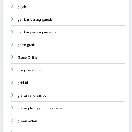
gajah
gambar burung garuda
gambar garuda pancasila
game gratis
Game Online
gosip selebritis
grid.id
gta san andreas pc
gunung tertinggi di indonesia
guyon waton