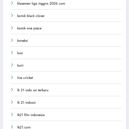
klasemen liga inggris 2026 com
komik black clover
komik one piece
koneksi
kuis
kurir
live cricket
lk 21 indo xxi terbaru
lk 21 indoxxi
lk21 film indonesia
lk21.com