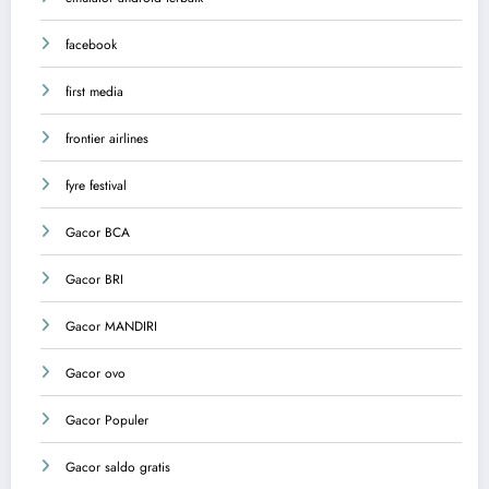
facebook
first media
frontier airlines
fyre festival
Gacor BCA
Gacor BRI
Gacor MANDIRI
Gacor ovo
Gacor Populer
Gacor saldo gratis