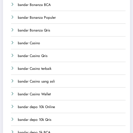
bandar Bonanza BCA
bandar Bonanza Populer
bandar Bonanza Qris
bandar Casino
bandar Casino Qris
bandar Casino terbaik
bandar Casino uang asli
bandar Casino Wallet
bandar depo 10k Online
bandar depo 10k Qris
bandar depo 5k BCA