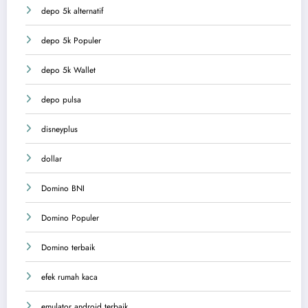
depo 5k alternatif
depo 5k Populer
depo 5k Wallet
depo pulsa
disneyplus
dollar
Domino BNI
Domino Populer
Domino terbaik
efek rumah kaca
emulator android terbaik