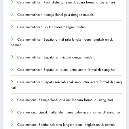
Cara memutihkan Kaos distro pria untuk acara formal di siang hari
Cara memutihkan Kemeja flanel pria dengan mudah.
Cara memutihkan Lip tint korea dengan mudah.
Cara memutihkan Sepatu formal pria langkah demi langkah untuk
pemula.
Cara memutihkan Sepatu lari mizuno dengan mudah.
Cara memutihkan Sepatu lari puma untuk acara formal di siang hari
Cara memutihkan Sepatu sekolah anak smp untuk acara formal di siang
hari
Cara mencuci Kemeja flanel pria untuk acara formal di siang hari
Cara mencuci Lipstik matte tahan lama untuk acara formal di siang hari
Cara mencuci Sandal hak tahu langkah demi langkah untuk pemula.