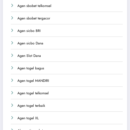
Agen sbobet telkomsel
Agen sbobet tergacor
Agen sicbo BRI
Agen sicbo Dana
Agen Slot Dana
Agen togel bagus
Agen togel MANDIRI
Agen togel telkomsel
Agen togel terbaik
Agen togel XL