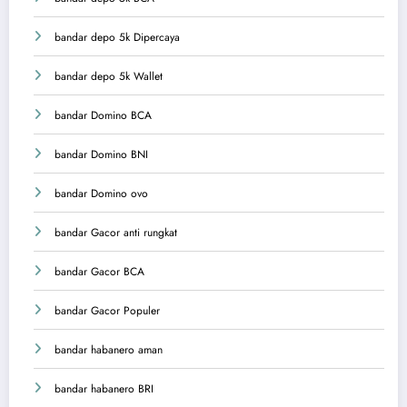
bandar depo 5k Dipercaya
bandar depo 5k Wallet
bandar Domino BCA
bandar Domino BNI
bandar Domino ovo
bandar Gacor anti rungkat
bandar Gacor BCA
bandar Gacor Populer
bandar habanero aman
bandar habanero BRI