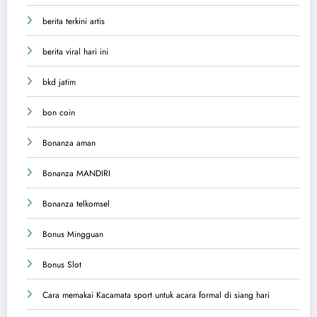
berita terkini artis
berita viral hari ini
bkd jatim
bon coin
Bonanza aman
Bonanza MANDIRI
Bonanza telkomsel
Bonus Mingguan
Bonus Slot
Cara memakai Kacamata sport untuk acara formal di siang hari