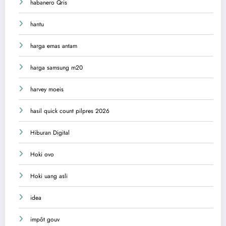
habanero Qris
hantu
harga emas antam
harga samsung m20
harvey moeis
hasil quick count pilpres 2026
Hiburan Digital
Hoki ovo
Hoki uang asli
idea
impôt gouv