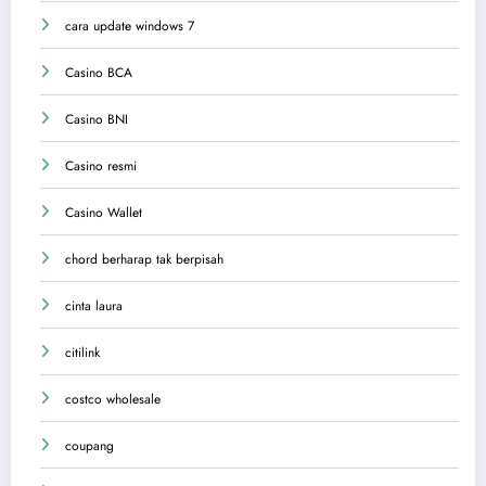
cara update windows 7
Casino BCA
Casino BNI
Casino resmi
Casino Wallet
chord berharap tak berpisah
cinta laura
citilink
costco wholesale
coupang