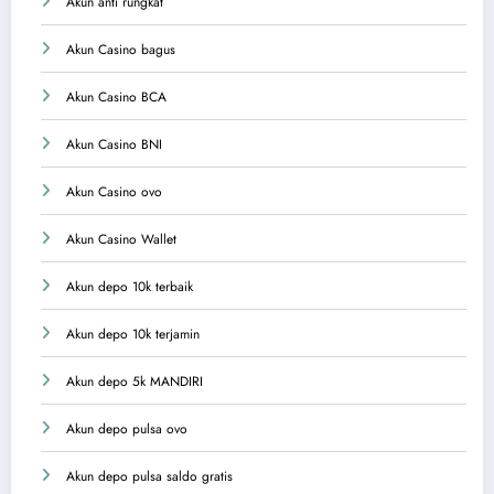
Akun anti rungkat
Akun Casino bagus
Akun Casino BCA
Akun Casino BNI
Akun Casino ovo
Akun Casino Wallet
Akun depo 10k terbaik
Akun depo 10k terjamin
Akun depo 5k MANDIRI
Akun depo pulsa ovo
Akun depo pulsa saldo gratis