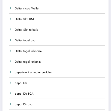
Daftar sicbo Wallet
Daftar Slot BNI
Daftar Slot terbaik
Daftar togel ovo
Daftar togel telkomsel
Daftar togel terjamin
department of motor vehicles
depo 10k
depo 10k BCA
depo 10k ovo