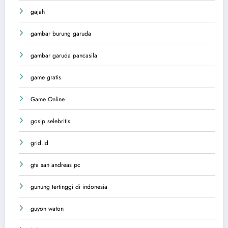
gajah
gambar burung garuda
gambar garuda pancasila
game gratis
Game Online
gosip selebritis
grid.id
gta san andreas pc
gunung tertinggi di indonesia
guyon waton