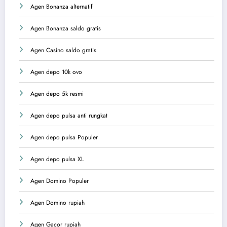
Agen Bonanza alternatif
Agen Bonanza saldo gratis
Agen Casino saldo gratis
Agen depo 10k ovo
Agen depo 5k resmi
Agen depo pulsa anti rungkat
Agen depo pulsa Populer
Agen depo pulsa XL
Agen Domino Populer
Agen Domino rupiah
Agen Gacor rupiah