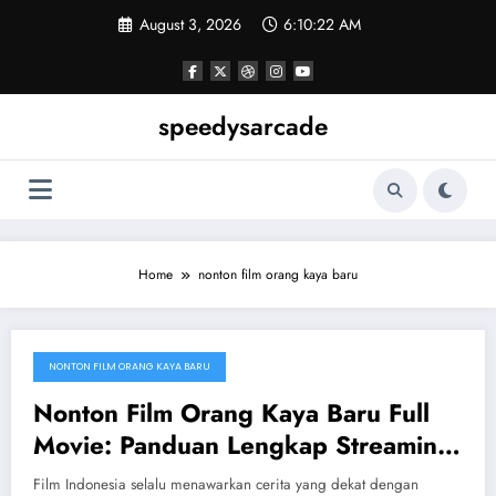
Skip
August 3, 2026
6:10:23 AM
to
content
speedysarcade
Home
nonton film orang kaya baru
NONTON FILM ORANG KAYA BARU
April 7, 2026
Nonton Film Orang Kaya Baru Full
Movie: Panduan Lengkap Streaming,
Sinopsis, dan Review Terbaru
Film Indonesia selalu menawarkan cerita yang dekat dengan