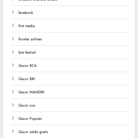
facebook
first media
frontier airlines
fyre festival
Gacor BCA
Gacor BRI
Gacor MANDIRI
Gacor ovo
Gacor Populer
Gacor saldo gratis