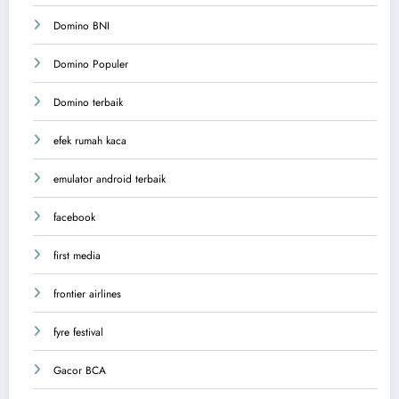
Domino BNI
Domino Populer
Domino terbaik
efek rumah kaca
emulator android terbaik
facebook
first media
frontier airlines
fyre festival
Gacor BCA