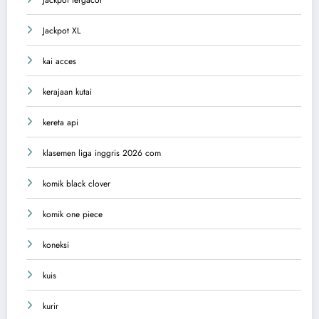
Jackpot tergacor
Jackpot XL
kai acces
kerajaan kutai
kereta api
klasemen liga inggris 2026 com
komik black clover
komik one piece
koneksi
kuis
kurir