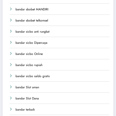
bandar sbobet MANDIRI
bandar sbobet telkomsel
bandar sicbo anti rungkat
bandar sicbo Dipercaya
bandar sicbo Online
bandar sicbo rupiah
bandar sicbo saldo gratis
bandar Slot aman
bandar Slot Dana
bandar terbaik