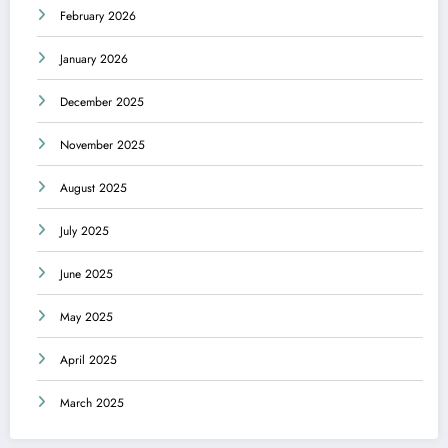
February 2026
January 2026
December 2025
November 2025
August 2025
July 2025
June 2025
May 2025
April 2025
March 2025