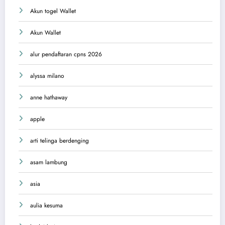
Akun togel Wallet
Akun Wallet
alur pendaftaran cpns 2026
alyssa milano
anne hathaway
apple
arti telinga berdenging
asam lambung
asia
aulia kesuma