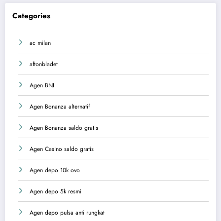
Categories
ac milan
aftonbladet
Agen BNI
Agen Bonanza alternatif
Agen Bonanza saldo gratis
Agen Casino saldo gratis
Agen depo 10k ovo
Agen depo 5k resmi
Agen depo pulsa anti rungkat