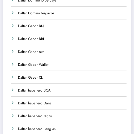
Daftar Domino Dipercaya
Daftar Domino tergacor
Daftar Gacor BNI
Daftar Gacor BRI
Daftar Gacor ovo
Daftar Gacor Wallet
Daftar Gacor XL
Daftar habanero BCA
Daftar habanero Dana
Daftar habanero terjitu
Daftar habanero uang asli