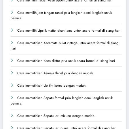
Cara memilih Facial wash bpom untuk acara formal di siang hari
Cara memilih Jam tangan rantai pria langkah demi langkah untuk
pemula.
Cara memilih Lipstik matte tahan lama untuk acara formal di siang hari
Cara memutihkan Kacamata bulat vintage untuk acara formal di siang
hari
Cara memutihkan Kaos distro pria untuk acara formal di siang hari
Cara memutihkan Kemeja flanel pria dengan mudah.
Cara memutihkan Lip tint korea dengan mudah.
Cara memutihkan Sepatu formal pria langkah demi langkah untuk
pemula.
Cara memutihkan Sepatu lari mizuno dengan mudah.
Cara memutihkan Sepatu lari puma untuk acara formal di siang hari