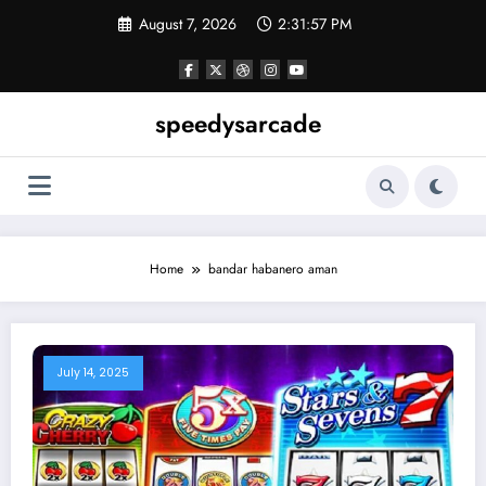
Skip
August 7, 2026
2:31:58 PM
to
content
speedysarcade
Home
bandar habanero aman
July 14, 2025