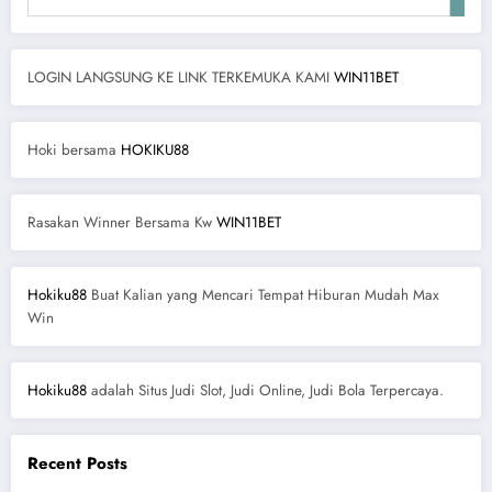
LOGIN LANGSUNG KE LINK TERKEMUKA KAMI
WIN11BET
Hoki bersama
HOKIKU88
Rasakan Winner Bersama Kw
WIN11BET
Hokiku88
Buat Kalian yang Mencari Tempat Hiburan Mudah Max
Win
Hokiku88
adalah Situs Judi Slot, Judi Online, Judi Bola Terpercaya.
Recent Posts