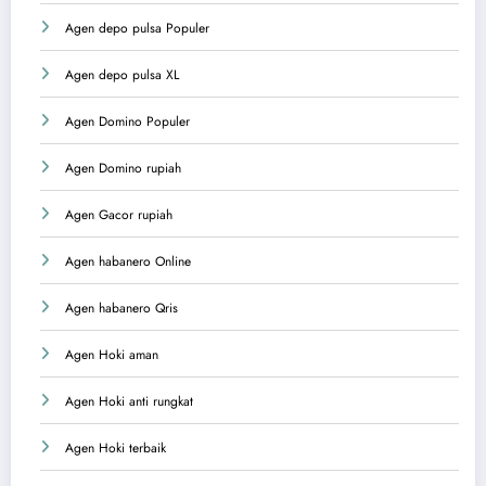
Agen depo pulsa Populer
Agen depo pulsa XL
Agen Domino Populer
Agen Domino rupiah
Agen Gacor rupiah
Agen habanero Online
Agen habanero Qris
Agen Hoki aman
Agen Hoki anti rungkat
Agen Hoki terbaik