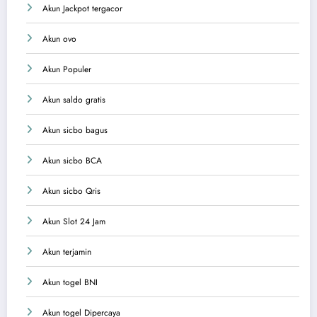
Akun Jackpot tergacor
Akun ovo
Akun Populer
Akun saldo gratis
Akun sicbo bagus
Akun sicbo BCA
Akun sicbo Qris
Akun Slot 24 Jam
Akun terjamin
Akun togel BNI
Akun togel Dipercaya