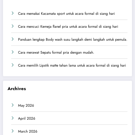
Cara memakai Kacamata sport untuk acara formal di siang hari
Cara mencuci Kemeja flanel pria untuk acara formal di siang hari
Panduan lengkap Body wash susu langkah demi langkah untuk pemula.
Cara merawat Sepatu formal pria dengan mudah.
Cara memilih Lipstik matte tahan lama untuk acara formal di siang hari
Archives
May 2026
April 2026
March 2026