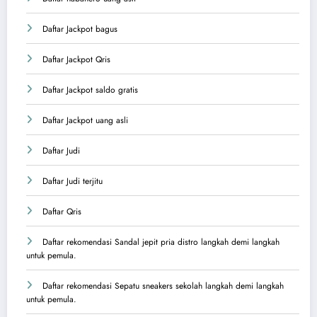
Daftar Jackpot bagus
Daftar Jackpot Qris
Daftar Jackpot saldo gratis
Daftar Jackpot uang asli
Daftar Judi
Daftar Judi terjitu
Daftar Qris
Daftar rekomendasi Sandal jepit pria distro langkah demi langkah
untuk pemula.
Daftar rekomendasi Sepatu sneakers sekolah langkah demi langkah
untuk pemula.