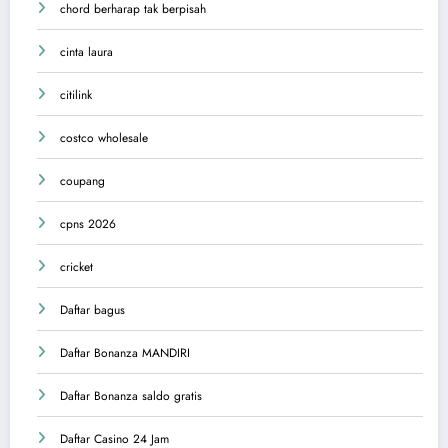
chord berharap tak berpisah
cinta laura
citilink
costco wholesale
coupang
cpns 2026
cricket
Daftar bagus
Daftar Bonanza MANDIRI
Daftar Bonanza saldo gratis
Daftar Casino 24 Jam