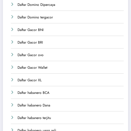
Daftar Domino Dipercaya
Daftar Domino tergacor
Daftar Gacor BNI
Daftar Gacor BRI
Daftar Gacor ovo
Daftar Gacor Wallet
Daftar Gacor XL
Daftar habanero BCA
Daftar habanero Dana
Daftar habanero terjitu
Daftar habanero uang asli