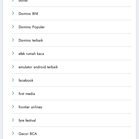
dollar
Domino BNI
Domino Populer
Domino terbaik
efek rumah kaca
emulator android terbaik
facebook
first media
frontier airlines
fyre festival
Gacor BCA