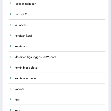
Jackpot tergacor
Jackpot XL
kai acces
kerajaan kutai
kereta api
klasemen liga inggris 2026 com
komik black clover
komik one piece
koneksi
kuis
kurir