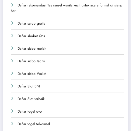
Daftar rekomendasi Tas ransel wanita kecil untuk acara formal di siang
hari
Daftar saldo gratis
Daftar sbobet Qris
Daftar sicbo rupiah
Daftar sicbo terjitu
Daftar sicbo Wallet
Daftar Slot BNI
Daftar Slot terbaik
Daftar togel ovo
Daftar togel telkomsel