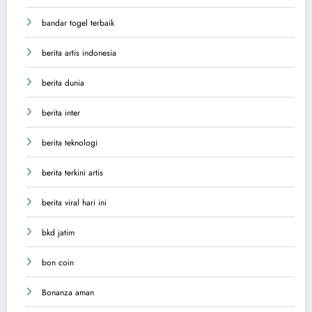
bandar togel terbaik
berita artis indonesia
berita dunia
berita inter
berita teknologi
berita terkini artis
berita viral hari ini
bkd jatim
bon coin
Bonanza aman