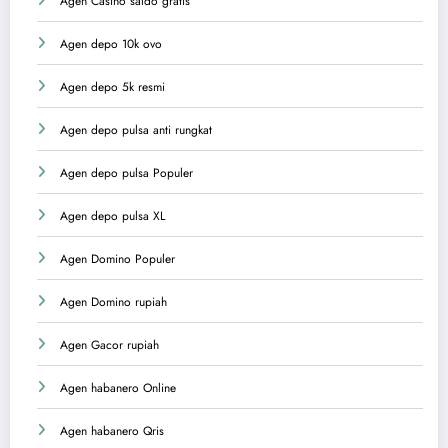
Agen Casino saldo gratis
Agen depo 10k ovo
Agen depo 5k resmi
Agen depo pulsa anti rungkat
Agen depo pulsa Populer
Agen depo pulsa XL
Agen Domino Populer
Agen Domino rupiah
Agen Gacor rupiah
Agen habanero Online
Agen habanero Qris