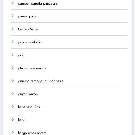
gambar garuda pancasila
game gratis
Game Online
gosip selebritis
grid.id
gta san andreas pc
gunung tertinggi di indonesia
guyon waton
habanero Qris
hantu
harga emas antam