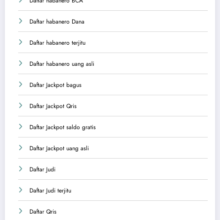
Daftar habanero BCA
Daftar habanero Dana
Daftar habanero terjitu
Daftar habanero uang asli
Daftar Jackpot bagus
Daftar Jackpot Qris
Daftar Jackpot saldo gratis
Daftar Jackpot uang asli
Daftar Judi
Daftar Judi terjitu
Daftar Qris