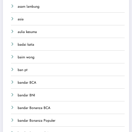
asam lambung
asia
aulia kesuma
badai katia
baim wong
ban pt
bandar BCA
bandar BNI
bandar Bonanza BCA
bandar Bonanza Populer