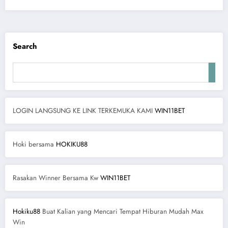
Search
LOGIN LANGSUNG KE LINK TERKEMUKA KAMI
WIN11BET
Hoki bersama
HOKIKU88
Rasakan Winner Bersama Kw
WIN11BET
Hokiku88
Buat Kalian yang Mencari Tempat Hiburan Mudah Max
Win