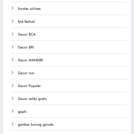
frontier airlines
fyre festival
Gacor BCA
Gacor BRI
Gacor MANDIRI
Gacor ovo
Gacor Populer
Gacor saldo gratis
gajah
gambar burung garuda