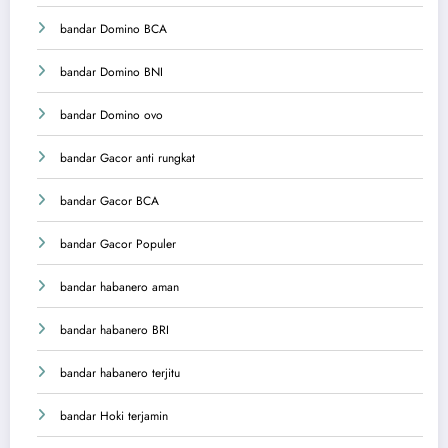
bandar Domino BCA
bandar Domino BNI
bandar Domino ovo
bandar Gacor anti rungkat
bandar Gacor BCA
bandar Gacor Populer
bandar habanero aman
bandar habanero BRI
bandar habanero terjitu
bandar Hoki terjamin