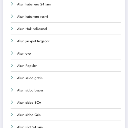
Akun habanero 24 Jam
Akun habanero resmi
Akun Hoki telkomsel
Akun Jackpot tergacor
Akun ovo
Akun Populer
Akun saldo gratis
Akun sicbo bagus
Akun sicbo BCA
Akun sicbo Qris
Akun Slot 24 Jam