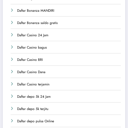
Daftar Bonanza MANDIRI
Daftar Bonanza saldo gratis
Daftar Casino 24 Jam
Daftar Casino bagus
Daftar Casino BRI
Daftar Casino Dana
Daftar Casino terjamin
Daftar depo 5k 24 Jam
Daftar depo 5k terjitu
Daftar depo pulsa Online