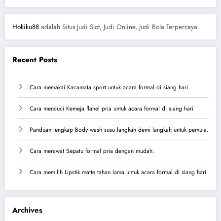
Hokiku88
adalah Situs Judi Slot, Judi Online, Judi Bola Terpercaya.
Recent Posts
Cara memakai Kacamata sport untuk acara formal di siang hari
Cara mencuci Kemeja flanel pria untuk acara formal di siang hari
Panduan lengkap Body wash susu langkah demi langkah untuk pemula.
Cara merawat Sepatu formal pria dengan mudah.
Cara memilih Lipstik matte tahan lama untuk acara formal di siang hari
Archives