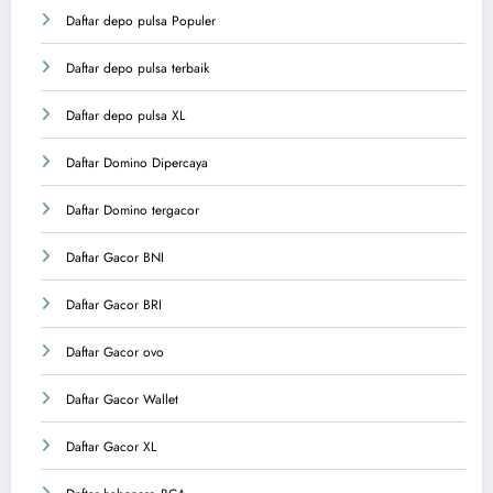
Daftar depo pulsa Populer
Daftar depo pulsa terbaik
Daftar depo pulsa XL
Daftar Domino Dipercaya
Daftar Domino tergacor
Daftar Gacor BNI
Daftar Gacor BRI
Daftar Gacor ovo
Daftar Gacor Wallet
Daftar Gacor XL