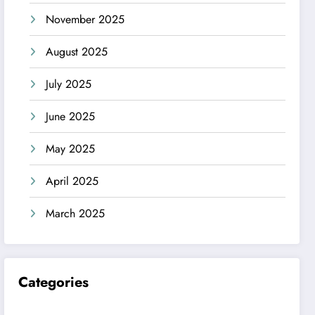
November 2025
August 2025
July 2025
June 2025
May 2025
April 2025
March 2025
Categories