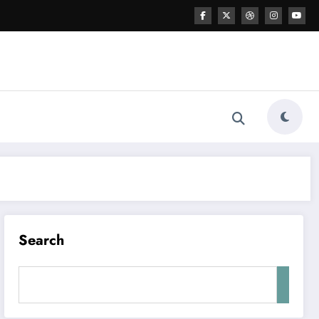
Search