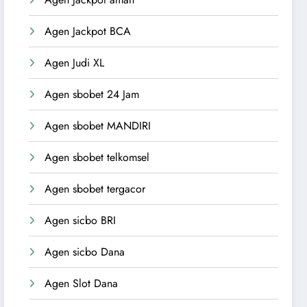
Agen Jackpot BCA
Agen Judi XL
Agen sbobet 24 Jam
Agen sbobet MANDIRI
Agen sbobet telkomsel
Agen sbobet tergacor
Agen sicbo BRI
Agen sicbo Dana
Agen Slot Dana