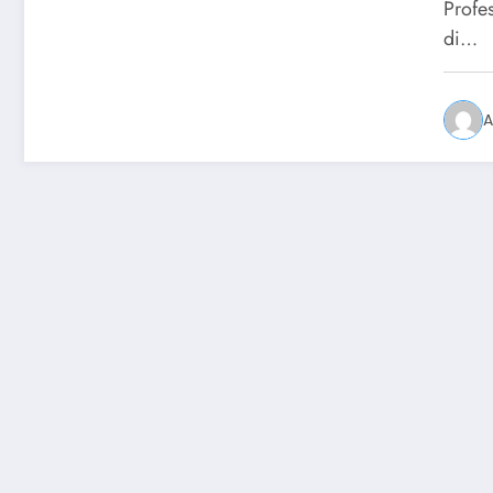
Profe
di…
A