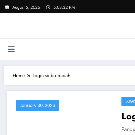
Skip
August 5, 2026
5:08:32 PM
to
content
Home
Login sicbo rupiah
LOGI
January 30, 2026
Log
Pandu