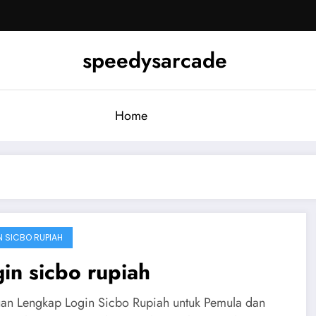
speedysarcade
Home
N SICBO RUPIAH
in sicbo rupiah
an Lengkap Login Sicbo Rupiah untuk Pemula dan