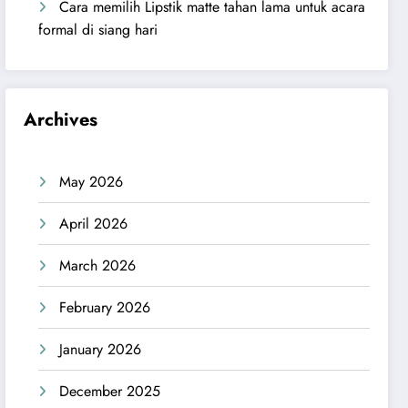
Cara memilih Lipstik matte tahan lama untuk acara
formal di siang hari
Archives
May 2026
April 2026
March 2026
February 2026
January 2026
December 2025