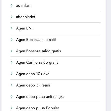
ac milan
aftonbladet
Agen BNI
Agen Bonanza alternatif
Agen Bonanza saldo gratis
Agen Casino saldo gratis
Agen depo 10k ovo
Agen depo 5k resmi
Agen depo pulsa anti rungkat
Agen depo pulsa Populer