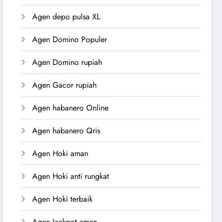
Agen depo pulsa XL
Agen Domino Populer
Agen Domino rupiah
Agen Gacor rupiah
Agen habanero Online
Agen habanero Qris
Agen Hoki aman
Agen Hoki anti rungkat
Agen Hoki terbaik
Agen Jackpot aman