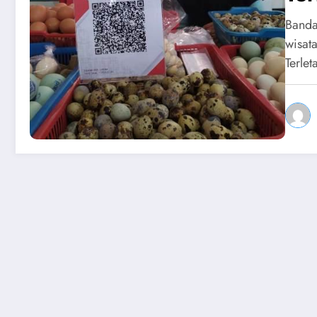
Tun
Banda
wisat
Terle