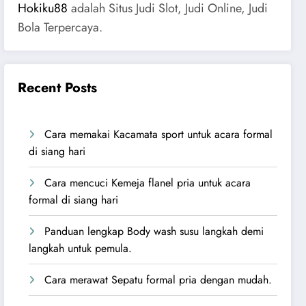
Hokiku88
adalah Situs Judi Slot, Judi Online, Judi
Bola Terpercaya.
Recent Posts
Cara memakai Kacamata sport untuk acara formal
di siang hari
Cara mencuci Kemeja flanel pria untuk acara
formal di siang hari
Panduan lengkap Body wash susu langkah demi
langkah untuk pemula.
Cara merawat Sepatu formal pria dengan mudah.