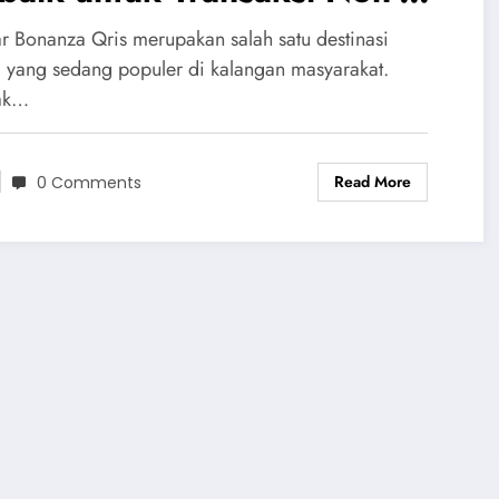
ai!
r Bonanza Qris merupakan salah satu destinasi
a yang sedang populer di kalangan masyarakat.
tak…
Read More
0 Comments