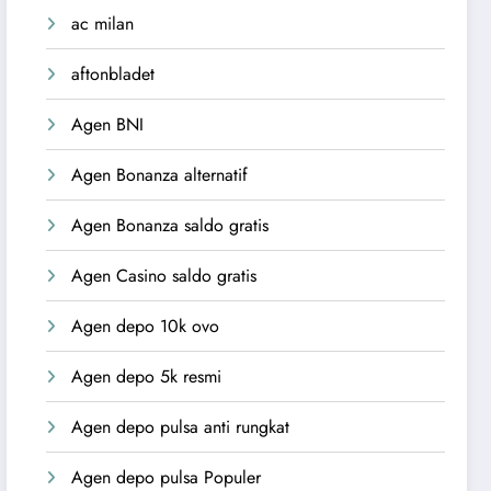
ac milan
aftonbladet
Agen BNI
Agen Bonanza alternatif
Agen Bonanza saldo gratis
Agen Casino saldo gratis
Agen depo 10k ovo
Agen depo 5k resmi
Agen depo pulsa anti rungkat
Agen depo pulsa Populer