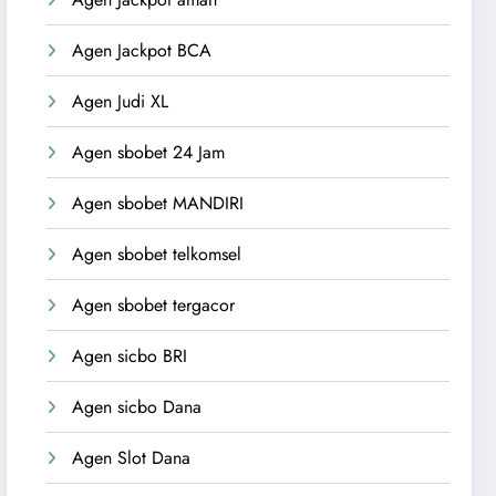
Agen Jackpot BCA
Agen Judi XL
Agen sbobet 24 Jam
Agen sbobet MANDIRI
Agen sbobet telkomsel
Agen sbobet tergacor
Agen sicbo BRI
Agen sicbo Dana
Agen Slot Dana