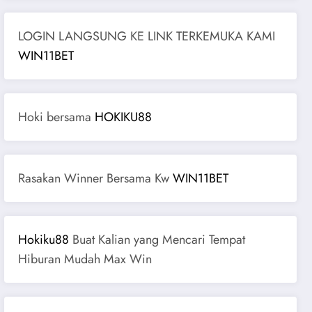
LOGIN LANGSUNG KE LINK TERKEMUKA KAMI
WIN11BET
Hoki bersama
HOKIKU88
Rasakan Winner Bersama Kw
WIN11BET
Hokiku88
Buat Kalian yang Mencari Tempat
Hiburan Mudah Max Win