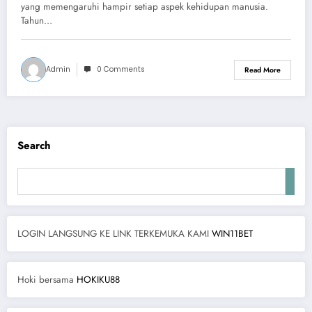
yang memengaruhi hampir setiap aspek kehidupan manusia.
Tahun…
Admin
0 Comments
Read More
Search
LOGIN LANGSUNG KE LINK TERKEMUKA KAMI
WIN11BET
Hoki bersama
HOKIKU88