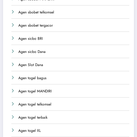
Agen sbobet telkomsel
Agen sbobet tergacor
Agen sicbo BRI
Agen sicbo Dana
Agen Slot Dana
Agen togel bagus
Agen togel MANDIRI
Agen togel telkomsel
Agen togel terbaik
Agen togel XL