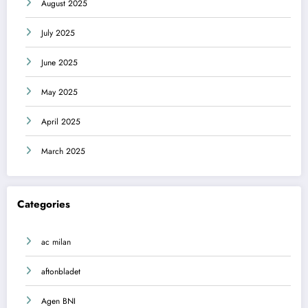
August 2025
July 2025
June 2025
May 2025
April 2025
March 2025
Categories
ac milan
aftonbladet
Agen BNI