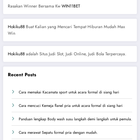
Rasakan Winner Bersama Kw
WIN11BET
Hokiku88
Buat Kalian yang Mencari Tempat Hiburan Mudah Max
Win
Hokiku88
adalah Situs Judi Slot, Judi Online, Judi Bola Terpercaya.
Recent Posts
Cara memakai Kacamata sport untuk acara formal di siang hari
Cara mencuci Kemeja flanel pria untuk acara formal di siang hari
Panduan lengkap Body wash susu langkah demi langkah untuk pemula.
Cara merawat Sepatu formal pria dengan mudah.