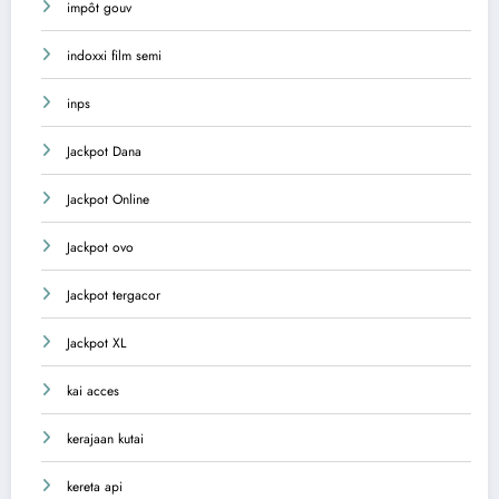
impôt gouv
indoxxi film semi
inps
Jackpot Dana
Jackpot Online
Jackpot ovo
Jackpot tergacor
Jackpot XL
kai acces
kerajaan kutai
kereta api