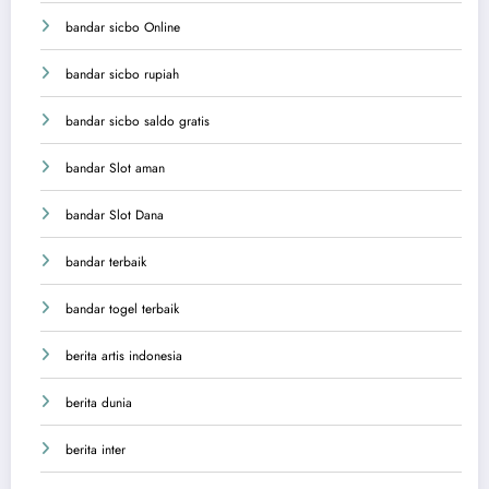
bandar sicbo Online
bandar sicbo rupiah
bandar sicbo saldo gratis
bandar Slot aman
bandar Slot Dana
bandar terbaik
bandar togel terbaik
berita artis indonesia
berita dunia
berita inter