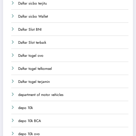
Daftar sicbo terjitu
Daftar sicbo Wallet
Daftar Slot BNI
Daftar Slot terbaik
Daftar togel ovo
Daftar togel telkomsel
Daftar togel terjamin
department of motor vehicles
depo 10k
depo 10k BCA
depo 10k ovo