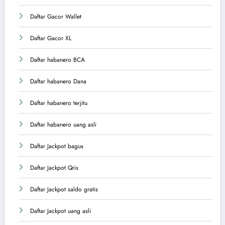
Daftar Gacor Wallet
Daftar Gacor XL
Daftar habanero BCA
Daftar habanero Dana
Daftar habanero terjitu
Daftar habanero uang asli
Daftar Jackpot bagus
Daftar Jackpot Qris
Daftar Jackpot saldo gratis
Daftar Jackpot uang asli