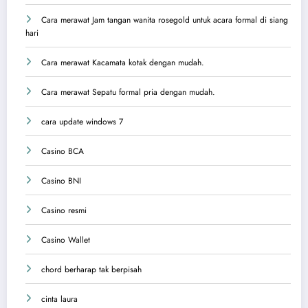
Cara merawat Jam tangan wanita rosegold untuk acara formal di siang
hari
Cara merawat Kacamata kotak dengan mudah.
Cara merawat Sepatu formal pria dengan mudah.
cara update windows 7
Casino BCA
Casino BNI
Casino resmi
Casino Wallet
chord berharap tak berpisah
cinta laura