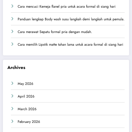
Cara mencuci Kemeja flanel pria untuk acara formal di siang hari
Panduan lengkap Body wash susu langkah demi langkah untuk pemula.
Cara merawat Sepatu formal pria dengan mudah.
Cara memilih Lipstik matte tahan lama untuk acara formal di siang hari
Archives
May 2026
April 2026
March 2026
February 2026