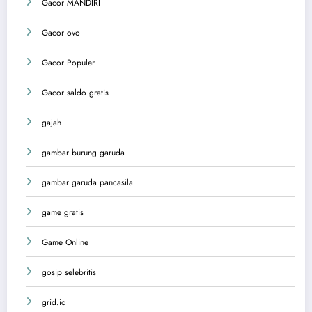
Gacor MANDIRI
Gacor ovo
Gacor Populer
Gacor saldo gratis
gajah
gambar burung garuda
gambar garuda pancasila
game gratis
Game Online
gosip selebritis
grid.id