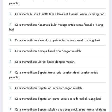
pemula.
Cara memilih Lipstik matte tahan lama untuk acara formal di siang hari
Cara memutihkan Kacamata bulat vintage untuk acara formal di siang
hari
Cara memutihkan Kaos distro pria untuk acara formal di siang hari
Cara memutihkan Kemeja flanel pria dengan mudah.
Cara memutihkan Lip tint korea dengan mudah.
Cara memutihkan Sepatu formal pria langkah demi langkah untuk
pemula.
Cara memutihkan Sepatu lari mizuno dengan mudah.
Cara memutihkan Sepatu lari puma untuk acara formal di siang hari
Cara memutihkan Sepatu sekolah anak smp untuk acara formal di siang