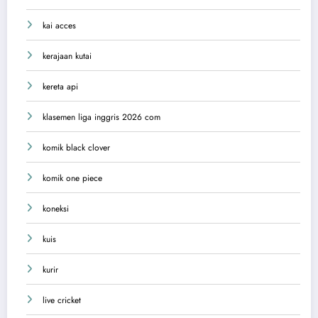
kai acces
kerajaan kutai
kereta api
klasemen liga inggris 2026 com
komik black clover
komik one piece
koneksi
kuis
kurir
live cricket