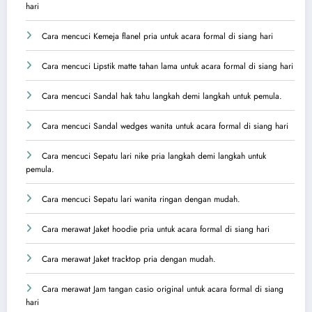
hari
Cara mencuci Kemeja flanel pria untuk acara formal di siang hari
Cara mencuci Lipstik matte tahan lama untuk acara formal di siang hari
Cara mencuci Sandal hak tahu langkah demi langkah untuk pemula.
Cara mencuci Sandal wedges wanita untuk acara formal di siang hari
Cara mencuci Sepatu lari nike pria langkah demi langkah untuk
pemula.
Cara mencuci Sepatu lari wanita ringan dengan mudah.
Cara merawat Jaket hoodie pria untuk acara formal di siang hari
Cara merawat Jaket tracktop pria dengan mudah.
Cara merawat Jam tangan casio original untuk acara formal di siang
hari