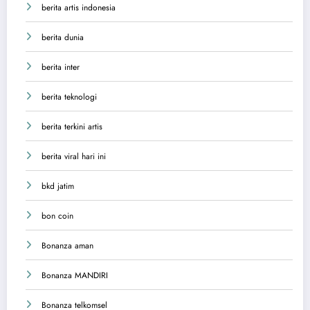
berita artis indonesia
berita dunia
berita inter
berita teknologi
berita terkini artis
berita viral hari ini
bkd jatim
bon coin
Bonanza aman
Bonanza MANDIRI
Bonanza telkomsel