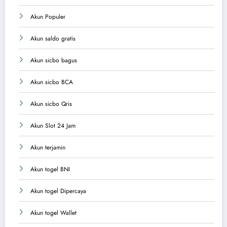
Akun Populer
Akun saldo gratis
Akun sicbo bagus
Akun sicbo BCA
Akun sicbo Qris
Akun Slot 24 Jam
Akun terjamin
Akun togel BNI
Akun togel Dipercaya
Akun togel Wallet