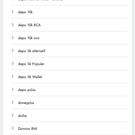
depo 10k
depo 10k BCA
depo 10k ovo
depo 5k alternatif
depo 5k Populer
depo 5k Wallet
depo pulsa
disneyplus
dollar
Domino BNI