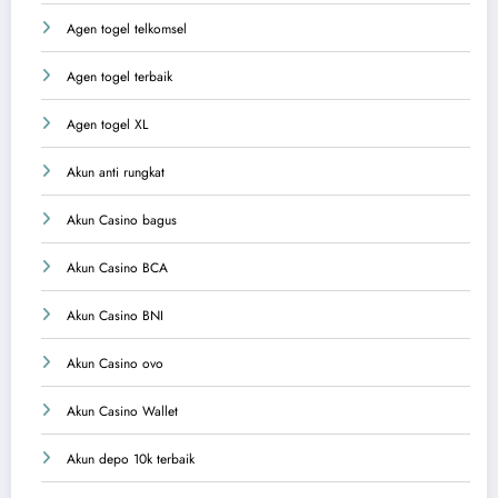
Agen togel telkomsel
Agen togel terbaik
Agen togel XL
Akun anti rungkat
Akun Casino bagus
Akun Casino BCA
Akun Casino BNI
Akun Casino ovo
Akun Casino Wallet
Akun depo 10k terbaik